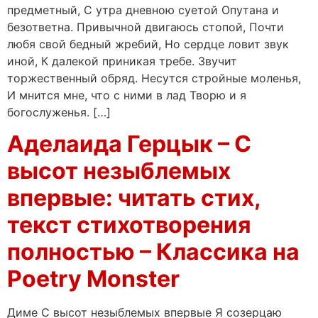
предметный, С утра дневною суетой Опутана и
безответна. Привычной двигаюсь стопой, Почти
любя свой бедный жребий, Но сердце ловит звук
иной, К далекой приникая требе. Звучит
торжественный обряд. Несутся стройные моленья,
И мнится мне, что с ними в лад Творю и я
богослуженья. […]
Аделаида Герцык – С
высот незыблемых
впервые: читать стих,
текст стихотворения
полностью – Классика на
Poetry Monster
Диме С высот незыблемых впервые Я созерцаю