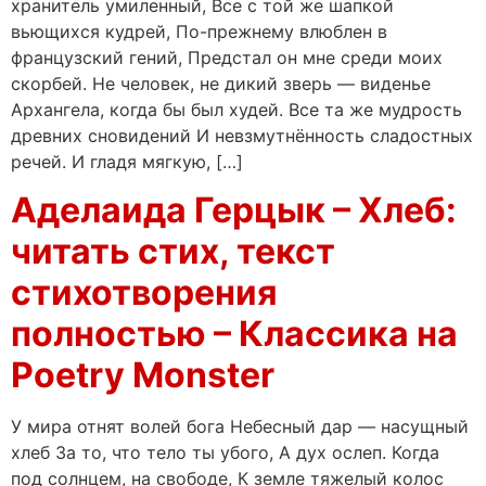
хранитель умиленный, Все с той же шапкой
вьющихся кудрей, По-прежнему влюблен в
французский гений, Предстал он мне среди моих
скорбей. Не человек, не дикий зверь — виденье
Архангела, когда бы был худей. Все та же мудрость
древних сновидений И невзмутнённость сладостных
речей. И гладя мягкую, […]
Аделаида Герцык – Хлеб:
читать стих, текст
стихотворения
полностью – Классика на
Poetry Monster
У мира отнят волей бога Небесный дар — насущный
хлеб За то, что тело ты убого, А дух ослеп. Когда
под солнцем, на свободе, К земле тяжелый колос