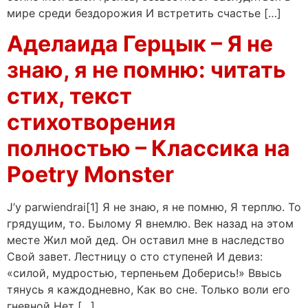
мире среди бездорожия И встретить счастье […]
Аделаида Герцык – Я не
знаю, я не помню: читать
стих, текст
стихотворения
полностью – Классика на
Poetry Monster
J’y parwiendrai[1] Я не знаю, я не помню, Я терплю. То
грядущим, то. Былому Я внемлю. Век назад на этом
месте Жил мой дед. Он оставил мне в наследство
Свой завет. Лестницу о сто ступеней И девиз:
«силой, мудростью, терпеньем Доберись!» Ввысь
тянусь я каждодневно, Как во сне. Только воли его
гневной Нет […]