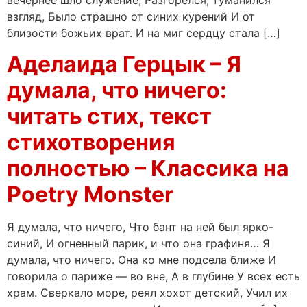
вечернее шло служение, Разгорелся, туманился
взгляд, Было страшно от синих курений И от
близости божьих врат. И на миг сердцу стала […]
Аделаида Герцык – Я
думала, что ничего:
читать стих, текст
стихотворения
полностью – Классика на
Poetry Monster
Я думала, что ничего, Что бант на ней был ярко-
синий, И огненный парик, и что она графиня… Я
думала, что ничего. Она ко мне подсела ближе И
говорила о париже — во вне, А в глубине У всех есть
храм. Сверкало море, реял хохот детский, Учил их