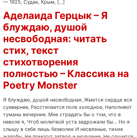
— 1925, Судак, Крым, […]
Аделаида Герцык – Я
блуждаю, душой
несвободная: читать
стих, текст
стихотворения
полностью – Классика на
Poetry Monster
Я блуждаю, душой несвободная, Жмется сердце все
суевернее, Расстилается поле холодное, Наполняют
туманы вечерние. Мне страдать бы о том, что в
неволе я, Чтоб молитвой уста задрожали бы… Но я
слышу в себе лишь безволие И несвязные, тихие
жалобы. Не помогут затвор и молчание, Не случится