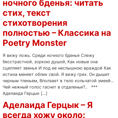
ночного бденья: читать
стих, текст
стихотворения
полностью – Классика на
Poetry Monster
Я вижу ложь. Среди ночного бденья Слежу
бесстрастной, зоркою душой, Как новые она
сцепляет звенья И под ее неслышною враждой Как
истина меняет облик свой. Я вижу грех. Он дышит
черным тленьем, Вползает в тело кольчатой змеей…
Чей нежный голос гаснет в отдаленьи?.. ***
Аделаида Герцык […]
Аделаида Герцык – Я
всегда хожу около: