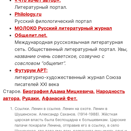
Литературный портал.
Philology.ru
Русский филологический портал
МОЛОКО Русский литературный журнал
Общелит.net.
Международная русскоязычная литературная
сеть. Общественный литературный портал.
Увы,
название очень советское, созвучно с
совсловом “общепит”.
Футурум АРТ:
литературно-художественный журнал Союза
писателей XXI века
Старое.
Биография Адама Мицкевича.
Народность
автора.
Рудаки.
Афанасий Фет.
Ссылки. Ленин в ссылке. Ленин на охоте. Ленин в
Шушенском. Александр Саханов. (1914-1988). Жёсткая
царская власть была беспощадна к большевикам. Царские
палачи покарали Ленина, отправив его в ссылку, в село
Шушенское, где дала ему дом, разрешила ему иметь слуг и