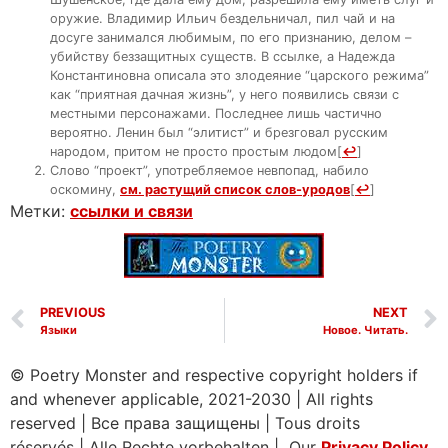
оружие. Владимир Ильич бездельничал, пил чай и на
досуге занимался любимым, по его признанию, делом –
убийству беззащитных существ. В ссылке, а Надежда
Константиновна описала это злодеяние “царского режима”
как “приятная дачная жизнь”, у него появились связи с
местными персонажами. Последнее лишь частично
вероятно. Ленин был “элитист” и брезговал русским
народом, притом не просто простым людом
[
↩
]
Cлово “проект”, употребляемое невпопад, набило
оскомину,
см. растущий список слов-уродов
[
↩
]
Метки:
ссылки и связи
PREVIOUS
NEXT
Языки
Новое. Читать.
© Poetry Monster and respective copyright holders if
and whenever applicable, 2021-2030
|
All rights
reserved
|
Все права защищены
|
Tous droits
réservés
|
Alle Rechte vorbehalten | Our
Privacy Policy