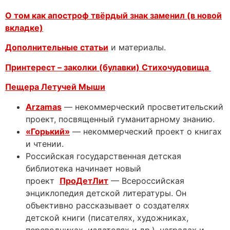
О том как апостроф твёрдый знак заменил (в новой
вкладке)
Дополнительные статьи
и материалы.
Принтерест – заколки (булавки) Стихочудовища
Пещера Летучей Мыши
Arzamas
— некоммерческий просветительский
проект, посвященный гуманитарному знанию.
«Горький»
— некоммерческий проект о книгах
и чтении.
Российская государственная детская
библиотека начинает новый
проект
ПроДетЛит
— Всероссийская
энциклопедия детской литературы. Он
объективно рассказывает о создателях
детской книги (писателях, художниках,
переводчиках, издателях и др.), наградах и