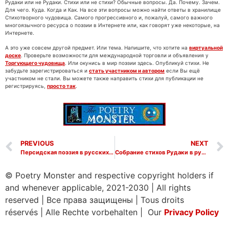
Рудаки или не Рудаки. Стихи или не стихи? Обычные вопросы. Да. Почему. Зачем.
Для чего. Куда. Когда и Как. На все эти вопросы можно найти ответы в хранилище
Стихотворного чудовища. Самого прогрессивного и, пожалуй, самого важного
многоязычного ресурса о поэзии в Интернете или, как говорят уже некоторые, на
Интернете.
А это уже совсем другой предмет. Или тема. Напишите, что хотите на
виртуальной
доске
. Проверьте возможности для международной торговли и объявления у
Торгующего чудовища
. Или окунись в мир поэзии здесь. Опубликуй стихи. Не
забудьте зарегистрироваться и
стать участником и автором
если Вы ещё
участником не стали. Вы можете также направить стихи для публикации не
регистрируясь,
просто так
.
PREVIOUS
NEXT
Персидская поэзия в русских переводах
Собрание стихов Рудаки в русских переводах
© Poetry Monster and respective copyright holders if
and whenever applicable, 2021-2030
|
All rights
reserved
|
Все права защищены
|
Tous droits
réservés
|
Alle Rechte vorbehalten | Our
Privacy Policy