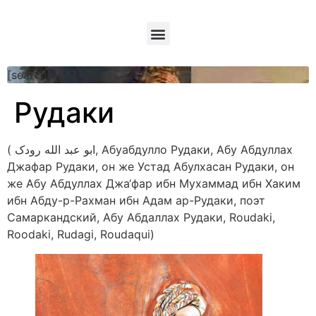
[searchform]
Рудаки
( ابو عبد الله رودک, Абуабдулло Рудаки, Абу Абдуллах
Джафар Рудаки, он же Устад Абулхасан Рудаки, он
же Абу Абдуллах Джа‘фар ибн Мухаммад ибн Хаким
ибн Абду-р-Рахман ибн Адам ар-Рудаки, поэт
Самаркандский, Абу Абдаллах Рудаки, Roudaki,
Roodaki, Rudagi, Roudaqui)