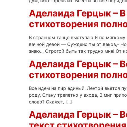
дум, всю горечь их. Внести во все поряд
Аделаида Герцык – В
стихотворения полно
В странном танце выступаю Я по мягкому 
вечной девой — Суждено ты от веков,- Но 
знаю… Строгой быть так трудно мне! От ко
Аделаида Герцык – Вс
стихотворения полно
Все идем на пир единый, Лентой вьется п
роду, Стану трепетно у входа, В миг прип
слово? Скажет, […]
Аделаида Герцык – В
текст стихотворения