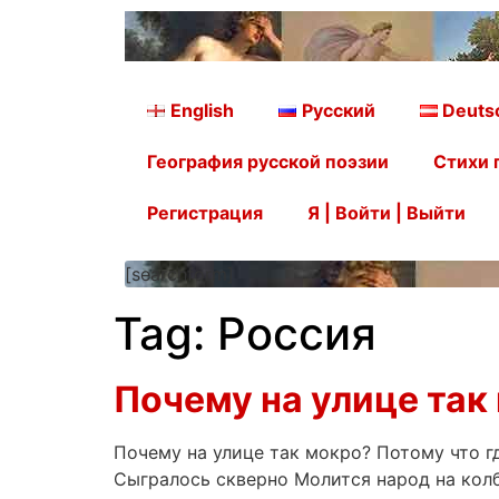
English
Русский
Deuts
География русской поэзии
Стихи 
Регистрация
Я | Войти | Выйти
[searchform]
Tag:
Россия
Почему на улице так
Почему на улице так мокро? Потому что г
Сыгралось скверно Молится народ на кол