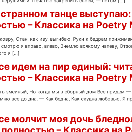
ок нерушимый, Печатью закрепить своей, — потом […]
 странном танце выступаю: 
стью – Классика на Poetry 
ковру, Стан, как иву, выгибаю, Руки к бедрам прижима
смотрю я вправо, влево, Внемлю всякому напеву, Отзову
го я […]
е идем на пир единый: чита
стью – Классика на Poetry 
уть змеиный, Но когда мы в сборный дом Все придем — 
омню все до дна, — Как бедна, Как скудна любовью. Я п
се молчит моя дочь бледнол
 полностью – Классика на P