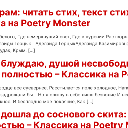
рам: читать стих, текст ст
а на Poetry Monster
елого, Где немеркнущий свет, Где в курении Растворя
елаиды Герцык Аделаида ГерцыкАделаида Казимировна 
удак, Крым, […]
 блуждаю, душой несвободн
 полностью – Классика на P
рдце все суевернее, Расстилается поле холодное, Нап
а задрожали бы… Но я слышу в себе лишь безволие И не
ное. И бесплодно мое покаяние, Как […]
дошла до соснового скита: 
стью – Классика на Poetry 