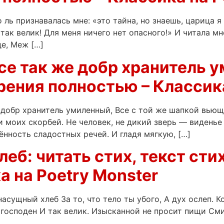
ль признавалась мне: «это тайна, но знаешь, царица я 
 так велик! Для меня ничего нет опасного!» И читала мн
е, Меж […]
се так же добр хранитель 
рения полностью – Классика
 добр хранитель умиленный, Все с той же шапкой вьющ
 моих скорбей. Не человек, не дикий зверь — виденье 
нность сладостных речей. И гладя мягкую, […]
леб: читать стих, текст ст
а на Poetry Monster
асущный хлеб За то, что тело ты убого, А дух ослеп. Ко
 господен И так велик. Изысканной не просит пищи См