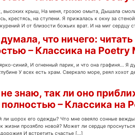
, высоких крыш, На меня, грозою омыта, Дышала смоли
 крестясь, на ступени. Я прижалась к окну за стеной
курений И от близости божьих врат. И на миг сердцу с
думала, что ничего: читать 
стью – Классика на Poetry 
 ярко-синий, И огненный парик, и что она графиня… Я д
глубине У всех есть храм. Сверкало море, реял хохот д
не знаю, так ли оно прибли
 полностью – Классика на P
ой ли шорох его одежды? Что мне овеяло сонные вежды
к жизни прозябло новой? Может ли сердце проснуться 
здорожия И встретить счастье […]