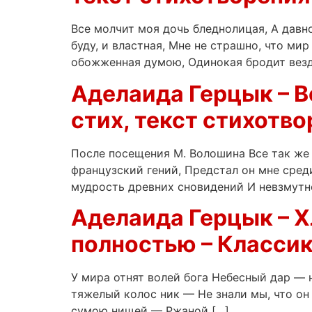
Все молчит моя дочь бледнолицая, А давно 
буду, и властная, Мне не страшно, что мир
обожженная думою, Одинокая бродит везд
Аделаида Герцык – В
стих, текст стихотво
После посещения М. Волошина Все так же
французский гений, Предстал он мне среди
мудрость древних сновидений И невзмутнё
Аделаида Герцык – Х
полностью – Классик
У мира отнят волей бога Небесный дар — н
тяжелый колос ник — Не знали мы, что он
сумою нищей — Ржаной […]