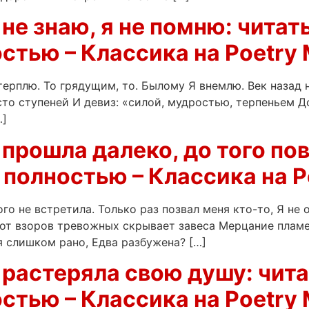
не знаю, я не помню: читать
стью – Классика на Poetry 
 Я терплю. То грядущим, то. Былому Я внемлю. Век наза
сто ступеней И девиз: «силой, мудростью, терпеньем Д
…]
прошла далеко, до того пов
 полностью – Классика на P
го не встретила. Только раз позвал меня кто-то, Я не 
 от взоров тревожных скрывает завеса Мерцание пламе
 слишком рано, Едва разбужена? […]
растеряла свою душу: чита
стью – Классика на Poetry 