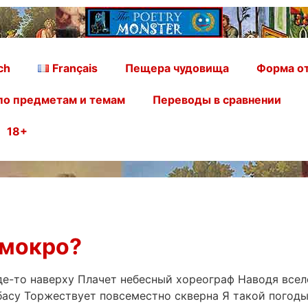
ch
Français
Пещера чудовища
Форма от
по предметам и темам
Переводы в сравнении
18+
 мокро?
де-то наверху Плачет небесный хореограф Наводя все
басу Торжествует повсеместно скверна Я такой погоды