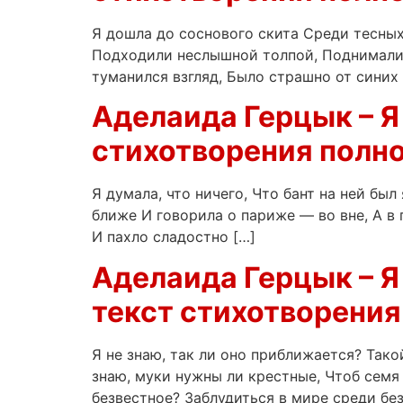
Я дошла до соснового скита Среди тесных
Подходили неслышной толпой, Поднимались,
туманился взгляд, Было страшно от синих 
Аделаида Герцык – Я 
стихотворения полно
Я думала, что ничего, Что бант на ней был
ближе И говорила о париже — во вне, А в 
И пахло сладостно […]
Аделаида Герцык – Я 
текст стихотворения
Я не знаю, так ли оно приближается? Так
знаю, муки нужны ли крестные, Чтоб семя 
безвестное? Заблудиться в мире среди бе