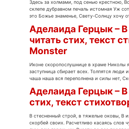
Здесь за холмами, под сенью крестною, Во
склепе дубравном печаль истомная Уж сот
это Божье знаменье, Свету-Солнцу хочу от
Аделаида Герцык – В
читать стих, текст с
Monster
Иконе скоропослушнице в храме Николы я
заступница сбирает всех. Толпятся люди и
чаша наша вся переполнена и силы нет, Ск
Аделаида Герцык – В
стих, текст стихотво
В стесненный строй, в тяжелые оковы, В 
скорбей своих. Расчетливо касаясь слов 