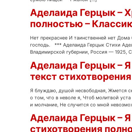
Аделаида Герцык – Х
полностью – Классик
Нет прекраснее И таинственней нет Дома б
господь. *** Аделаида Герцык Стихи Ад
Владимирской губернии, Россия — 1925, С
Аделаида Герцык – Я
текст стихотворения
Я блуждаю, душой несвободная, Жмется се
о том, что в неволе я, Чтоб молитвой уст
и молчание, Не случится со мной невозмож
Аделаида Герцык – Я 
стихотворения полно