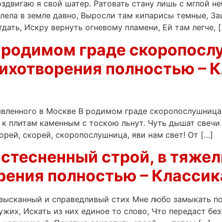
здвигаю я свой шатер. Ратовать стану лишь с мглой неб
лела в земле давно, Выросли там кипарисы темные, Заш
дать, Искру вернуть огневому пламени, Ей там легче, [
 родимом граде скоропосл
тихотворения полностью – К
вленного в Москве В родимом граде скоропослушница
 к плитам каменным с тоскою льнут. Чуть дышат свечи 
орей, скорей, скоропослушница, яви нам свет! От […]
 стесненный строй, в тяжел
рения полностью – Классика
изысканный и справедливый стих Мне любо замыкать п
чужих, Искать из них единое то слово, Что передаст 