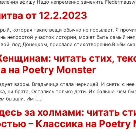
авления афишу Надо непременно заменить Fledermausw
итва от 12.2.2023
рый, которая такие вещи обычно не посылает. Я прочи
нь непростой участок истории, может быть самый непр
вой, под Донецком, прислали стихотворение.В нём сказ
енщинам: читать стих, тек
а на Poetry Monster
радует взоры. Владычица стала черницей, И сняты с нее
жа, ни брата, Остались только дети. Их больше, чем бы
м бывали. Им […]
есь за холмами: читать сти
стью – Классика на Poetry 