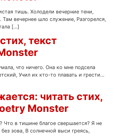
стая тишь. Холодели вечерние тени,
. Там вечернее шло служение, Разгорелся,
тала […]
стих, текст
Monster
умала, что ничего. Она ко мне подсела
етский, Учил их кто-то плавать и грести…
жается: читать стих,
oetry Monster
? Что в тишине благое свершается? Я не
без зова, В солнечной выси греясь,