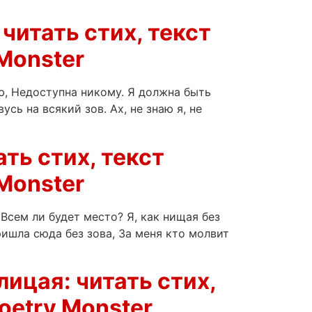
читать стих, текст
Monster
ю, Недоступна никому. Я должна быть
сь на всякий зов. Ах, не знаю я, не
ть стих, текст
Monster
Всем ли будет место? Я, как нищая без
ришла сюда без зова, За меня кто молвит
ицая: читать стих,
oetry Monster