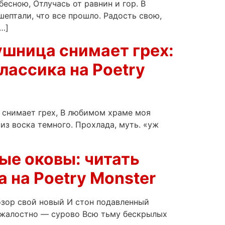
есною, Отлучась от равнин и гор. В
ептали, что все прошло. Радость свою,
…]
ушница снимает грех:
лассика на Poetry
 снимает грех, В любимом храме моя
из воска темного. Прохлада, муть. «уж
ые оковы: читать
 на Poetry Monster
озор свой новый И стон подавленный
безжалостно — сурово Всю тьму бескрылых