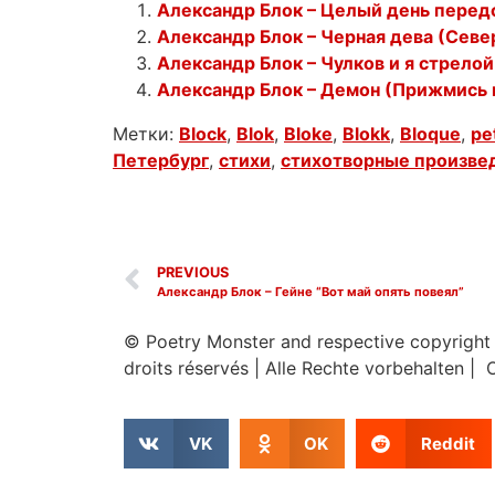
Александр Блок – Целый день перед
Александр Блок – Черная дева (Севе
Александр Блок – Чулков и я стрелой
Александр Блок – Демон (Прижмись 
Метки:
Block
,
Blok
,
Bloke
,
Blokk
,
Bloque
,
pe
Петербург
,
стихи
,
стихотворные произве
PREVIOUS
Александр Блок – Гейне “Вот май опять повеял”
© Poetry Monster and respective copyright
droits réservés
|
Alle Rechte vorbehalten | 
VK
OK
Reddit