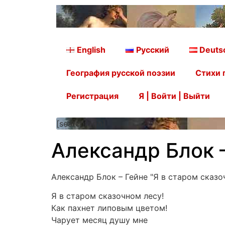
English
Русский
Deuts
География русской поэзии
Стихи 
Регистрация
Я | Войти | Выйти
[searchform]
Александр Блок –
Александр Блок – Гейне "Я в старом сказо
Я в старом сказочном лесу!
Как пахнет липовым цветом!
Чарует месяц душу мне