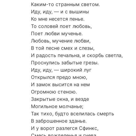
Каким-то странным светом.
Иду, иду, — и с вышины
Ко мне несется пенье.
То соловей поет любовь,
Поет любви мученье.
Любовь, мучение любви,
В той песне смех и слезы,
И радость печальна, и скорбь светла,
Проснулись забытые грезы.
Иду, иду, — широкий луг
Открылся предо мною,
И замок высится на нем
Огромною стеною.
Закрытые окна, и везде
Могильное молчанье;
Так тихо, будто вселилась смерть
В заброшенное зданье.
И у ворот разлегся Сфинкс,
Смесь вожделенья и гнева,