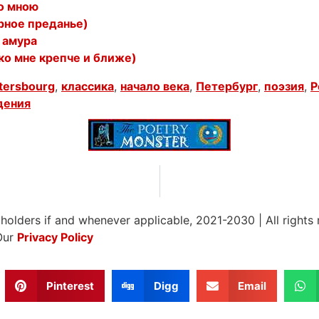
о мною
рное преданье)
 амура
ко мне крепче и ближе)
tersbourg
,
классика
,
начало века
,
Петербург
,
поэзия
,
Р
дения
 holders if and whenever applicable, 2021-2030
|
All rights
Our
Privacy Policy
Pinterest
Digg
Email