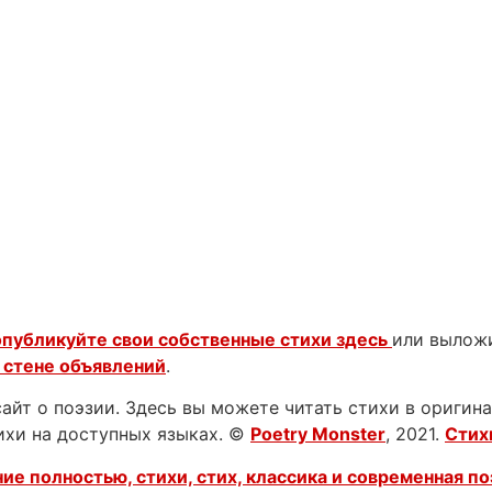
опубликуйте свои собственные стихи здесь
или выложи
 стене объявлений
.
йт о поэзии. Здесь вы можете читать стихи в оригинал
тихи на доступных языках. ©
Poetry Monster
, 2021.
Стих
ие полностью, стихи, стих, классика и современная по