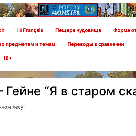
ch
Français
Пещера чудовища
Форма от
по предметам и темам
Переводы в сравнении
18+
 Гейне “Я в старом ск
чном лесу"