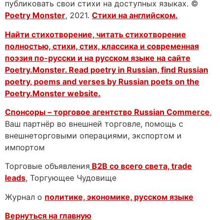
публиковать свои стихи на доступных языках. ©
Poetry Monster
, 2021.
Стихи на английском.
Найти стихотворение, читать стихотворение
полностью, стихи, стих, классика и современная
поэзия по-русски и на русском языке на сайте
Poetry.Monster. Read poetry in Russian, find Russian
poetry, poems and verses by Russian poets on the
Poetry.Monster website.
Спонсоры – торговое агентство
Russian Commerce
,
Ваш партнёр во внешней торговле, помощь с
внешнеторговыми операциями, экспортом и
импортом
Торговые объявления
B2B со всего света, trade
leads
, Торгующее Чудовище
Журнал о
политике, экономике, русском языке
Вернуться на главную