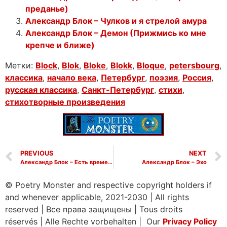
преданье)
Александр Блок – Чулков и я стрелой амура
Александр Блок – Демон (Прижмись ко мне
крепче и ближе)
Метки:
Block
,
Blok
,
Bloke
,
Blokk
,
Bloque
,
petersbourg
,
классика
,
начало века
,
Петербург
,
поэзия
,
Россия
,
русская классика
,
Санкт-Петербург
,
стихи
,
стихотворные произведения
PREVIOUS
NEXT
Александр Блок – Есть времена, есть дни, когда
Александр Блок – Эхо
© Poetry Monster and respective copyright holders if
and whenever applicable, 2021-2030
|
All rights
reserved
|
Все права защищены
|
Tous droits
réservés
|
Alle Rechte vorbehalten | Our
Privacy Policy