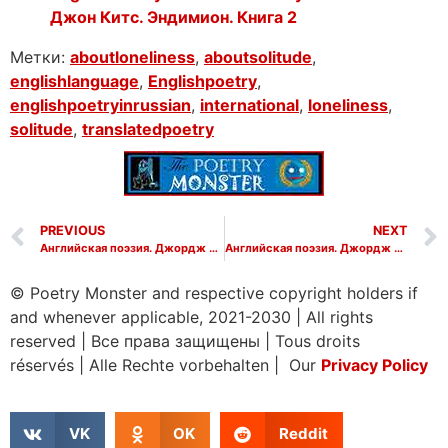
Джон Китс. Эндимион. Книга 2
Метки:
aboutloneliness
,
aboutsolitude
,
englishlanguage
,
Englishpoetry
,
englishpoetryinrussian
,
international
,
loneliness
,
solitude
,
translatedpoetry
PREVIOUS
NEXT
Английская поэзия. Джордж Гордон Байрон. К М.С.Г. (В порыве жаркого лобзанья). George Gordon Byron. To M.S.G. (Whene’er I view those lips of thine)
Английская поэзия. Джордж Гордон Байрон. Элегия на Ньюстедское аббатство. George Gordon Byron. Elegy on Newstead Abbey
© Poetry Monster and respective copyright holders if
and whenever applicable, 2021-2030
|
All rights
reserved
|
Все права защищены
|
Tous droits
réservés
|
Alle Rechte vorbehalten | Our
Privacy Policy
VK
OK
Reddit