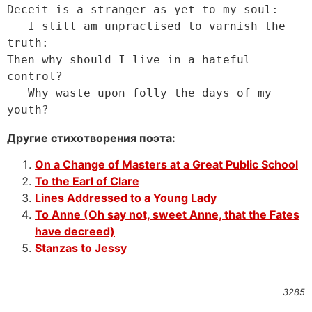
Deceit is a stranger as yet to my soul:

   I still am unpractised to varnish the 
truth:

Then why should I live in a hateful 
control?

   Why waste upon folly the days of my 
youth? 
Другие стихотворения поэта:
On a Change of Masters at a Great Public School
To the Earl of Clare
Lines Addressed to a Young Lady
To Anne (Oh say not, sweet Anne, that the Fates
have decreed)
Stanzas to Jessy
3285