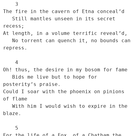
    3

The fire in the cavern of Etna conceal’d

   Still mantles unseen in its secret 
recess;

At length, in a volume terrific reveal’d,

   No torrent can quench it, no bounds can 
repress.

    4

Oh! thus, the desire in my bosom for fame

   Bids me live but to hope for 
posterity’s praise.

Could I soar with the phoenix on pinions 
of flame

   With him I would wish to expire in the 
blaze.

    5

For the life of a Fox, of a Chatham the 