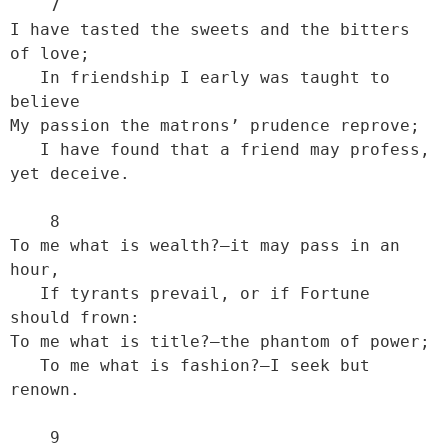
    7

I have tasted the sweets and the bitters 
of love;

   In friendship I early was taught to 
believe

My passion the matrons’ prudence reprove;

   I have found that a friend may profess, 
yet deceive.

    8

To me what is wealth?—it may pass in an 
hour,

   If tyrants prevail, or if Fortune 
should frown:

To me what is title?—the phantom of power;

   To me what is fashion?—I seek but 
renown.

    9
