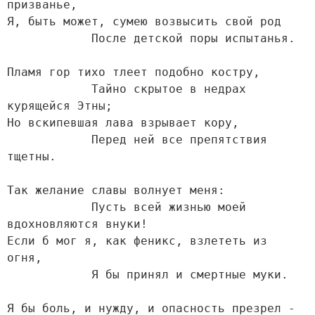
призванье,

Я, быть может, сумею возвысить свой род

            После детской поры испытанья.

Пламя гор тихо тлеет подобно костру,

            Тайно скрытое в недрах 
курящейся Этны;

Но вскипевшая лава взрывает кору,

            Перед ней все препятствия 
тщетны.

Так желание славы волнует меня:

            Пусть всей жизнью моей 
вдохновляются внуки!

Если б мог я, как феникс, взлететь из 
огня,

            Я бы принял и смертные муки.

Я бы боль, и нужду, и опасность презрел -
