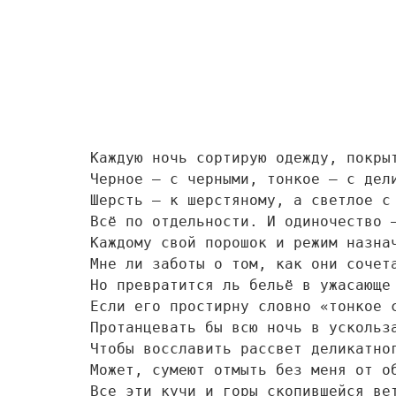
Каждую ночь сортирую одежду, покрыту
Черное – с черными, тонкое – с делик
Шерсть – к шерстяному, а светлое с 
Всё по отдельности. И одиночество – 
Каждому свой порошок и режим назнача
Мне ли заботы о том, как они сочетаю
Но превратится ль бельё в ужасающе с
Если его простирну словно «тонкое се
Протанцевать бы всю ночь в ускользаю
Чтобы восславить рассвет деликатного
Может, сумеют отмыть без меня от обы
Все эти кучи и горы скопившейся ветош