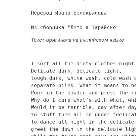
Перевод Ивана Белокрылова

Из сборника "Лето в Зарайске"
Текст оригинала на английском языке
I sort all the dirty clothes night a
Delicate dark, delicate light,

tough dark, white wash, cold wash on
separate piles. What it means to be 
Pour in the powder and press the rig
Why do I care what’s with what, whic
Would it be terrible, day after day,
to stuff them all in under ‘delicate
To dance all night in the delicate d
greet the dawn in the delicate light