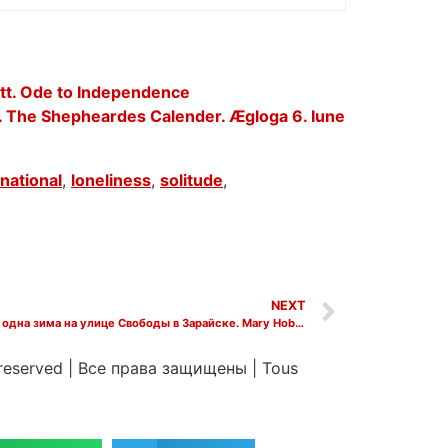
t. Ode to Independence
The Shepheardes Calender. Ægloga 6. Iune
rnational
,
loneliness
,
solitude
,
NEXT
Английская поэзия. Мэри Хобсон. Ещё одна зима на улице Свободы в Зарайске. Mary Hobson. Another Winter in Zaraisk…
 reserved
|
Все права защищены
|
Tous