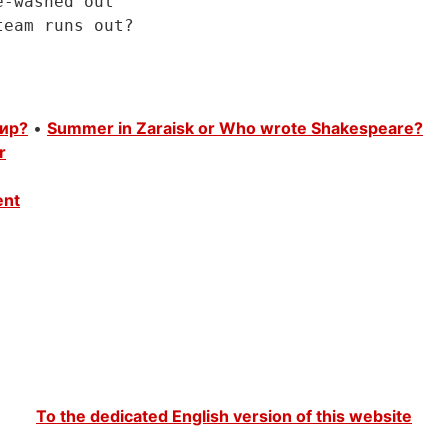
washed out

пир?
•
Summer in Zaraisk or Who wrote Shakespeare?
r
ent
To the dedicated English version of this website