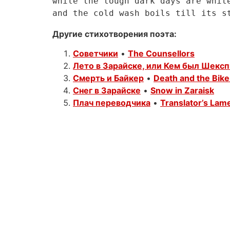
while the tough dark days are white-
Другие стихотворения поэта:
Советчики
•
The Counsellors
Лето в Зарайске, или Кем был Шекс
Смерть и Байкер
•
Death and the Bike
Снег в Зарайске
•
Snow in Zaraisk
Плач переводчика
•
Translator’s Lam