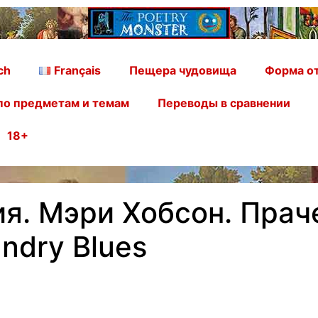
ch
Français
Пещера чудовища
Форма от
по предметам и темам
Переводы в сравнении
18+
ия. Мэри Хобсон. Прач
ndry Blues