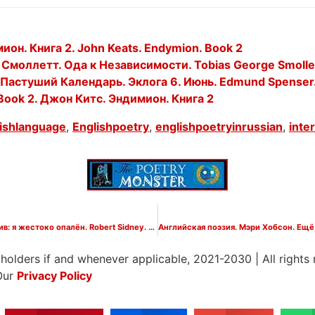
он. Книга 2. John Keats. Endymion. Book 2
моллетт. Ода к Независимости. Tobias George Smollet
Пастуший Календарь. Эклога 6. Июнь. Edmund Spenser. 
 Book 2. Джон Китс. Эндимион. Книга 2
ishlanguage
,
Englishpoetry
,
englishpoetryinrussian
,
inte
Английская поэзия. Роберт Сидни. Сонет 2. Я счастлив: я жестоко опалён. Robert Sidney. Sonnet 2. The pains which I uncessantly sustain
 holders if and whenever applicable, 2021-2030
|
All rights
Our
Privacy Policy