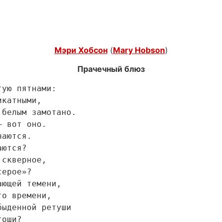
Мэри Хобсон
(
Mary Hobson
)
Прачечный блюз
ю пятнами:

атными,

белым замотано.

вот оно.

ются.

тся?

кверное,

рое»?

щей темени,

 времени,

денной ретуши

и?
