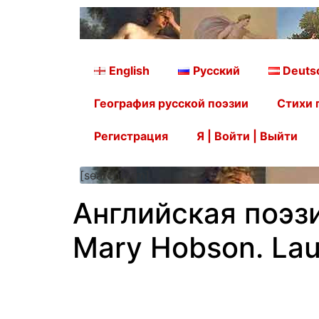
English
Русский
Deuts
География русской поэзии
Стихи 
Регистрация
Я | Войти | Выйти
[searchform]
Английская поэз
Mary Hobson. Lau