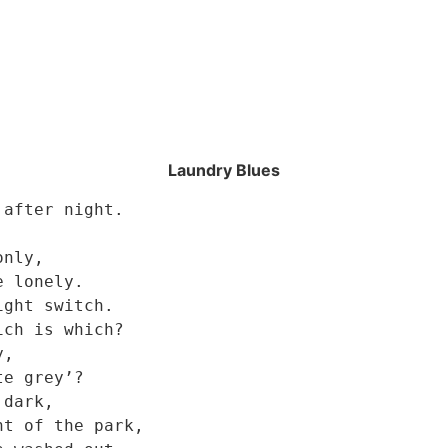
Laundry Blues
fter night.

ly,

lonely.

ht switch.

h is which?



 grey’?

ark,

 of the park,
