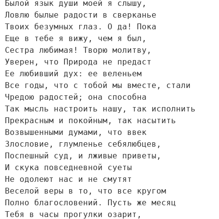
Былой язык души моей я слышу,

Ловлю былые радости в сверканье

Твоих безумных глаз. О да! Пока

Еще в тебе я вижу, чем я был,

Сестра любимая! Творю молитву,

Уверен, что Природа не предаст

Ее любивший дух: ее веленьем

Все годы, что с тобой мы вместе, стали

Чредою радостей; она способна

Так мысль настроить нашу, так исполнить

Прекрасным и покойным, так насытить

Возвышенными думами, что ввек

Злословие, глумленье себялюбцев,

Поспешный суд, и лживые приветы,

И скука повседневной суеты

Не одолеют нас и не смутят

Веселой веры в то, что все кругом

Полно благословений. Пусть же месяц

Тебя в часы прогулки озарит,
