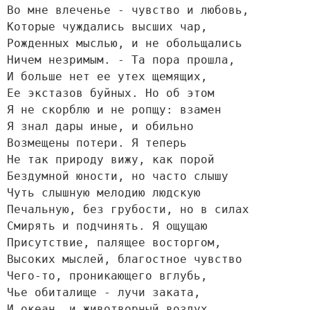
Во мне влеченье - чувство и любовь,

Которые чуждались высших чар,

Рожденных мыслью, и не обольщались

Ничем незримым. - Та пора прошла,

И больше нет ее утех щемящих,

Ее экстазов буйных. Но об этом

Я не скорблю и не ропщу: взамен

Я знал дары иные, и обильно

Возмещены потери. Я теперь

Не так природу вижу, как порой

Бездумной юности, но часто слышу

Чуть слышную мелодию людскую

Печальную, без грубости, но в силах

Смирять и подчинять. Я ощущаю

Присутствие, палящее восторгом,

Высоких мыслей, благостное чувство

Чего-то, проникающего вглубь,

Чье обиталище - лучи заката,

И океан, и животворный воздух,
