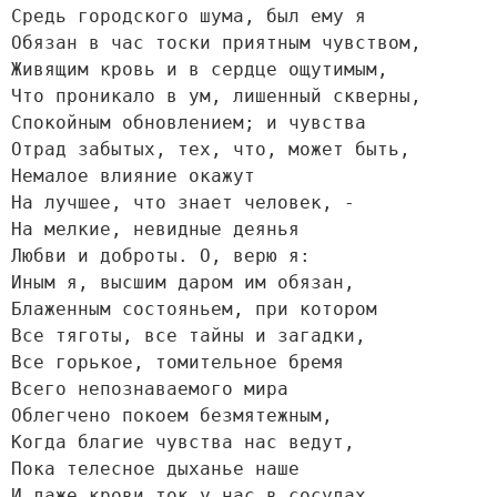
Средь городского шума, был ему я

Обязан в час тоски приятным чувством,

Живящим кровь и в сердце ощутимым,

Что проникало в ум, лишенный скверны,

Спокойным обновлением; и чувства

Отрад забытых, тех, что, может быть,

Немалое влияние окажут

На лучшее, что знает человек, -

На мелкие, невидные деянья

Любви и доброты. О, верю я:

Иным я, высшим даром им обязан,

Блаженным состояньем, при котором

Все тяготы, все тайны и загадки,

Все горькое, томительное бремя

Всего непознаваемого мира

Облегчено покоем безмятежным,

Когда благие чувства нас ведут,

Пока телесное дыханье наше

И даже крови ток у нас в сосудах
