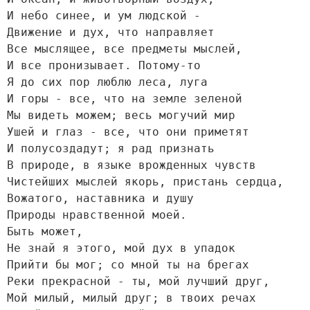
И небо синее, и ум людской -

Движение и дух, что направляет

Все мыслящее, все предметы мыслей,

И все пронизывает. Потому-то

Я до сих пор люблю леса, луга

И горы - все, что на земле зеленой

Мы видеть можем; весь могучий мир

Ушей и глаз - все, что они приметят

И полусоздадут; я рад признать

В природе, в языке врожденных чувств

Чистейших мыслей якорь, пристань сердца,

Вожатого, наставника и душу

Природы нравственной моей.

Быть может,

Не знай я этого, мой дух в упадок

Прийти бы мог; со мной ты на брегах

Реки прекрасной - ты, мой лучший друг,

Мой милый, милый друг; в твоих речах
