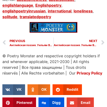
englishlanguage
,
Englishpoetry
,
englishpoetryinrussian
,
international
,
loneliness
,
solitude
,
translatedpoetry
PREVIOUS
NEXT
Английская поэзия. Уильям Вордсворт. Строки, написанные на расстоянии нескольких миль от Тинтернского аббатства при повторном путешествии на берега реки Уай. William Wordsworth. Lines Composed a Few Miles above Tintern Abbey, on Revisiting the Banks
Английская поэзия. Уильям Вордсворт. Люси Грей. William Wordsworth. Lucy Gray, or Solitude
© Poetry Monster and respective copyright holders if
and whenever applicable, 2021-2030
|
All rights
reserved
|
Все права защищены
|
Tous droits
réservés
|
Alle Rechte vorbehalten | Our
Privacy Policy
VK
OK
Reddit
Pinterest
Digg
Email