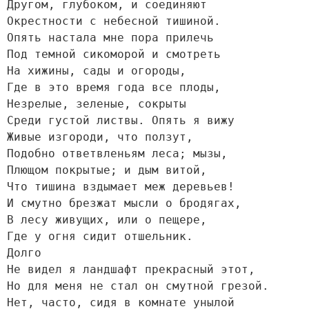
Другом, глубоком, и соединяют

Окрестности с небесной тишиной.

Опять настала мне пора прилечь

Под темной сикоморой и смотреть

На хижины, сады и огороды,

Где в это время года все плоды,

Незрелые, зеленые, сокрыты

Среди густой листвы. Опять я вижу

Живые изгороди, что ползут,

Подобно ответвленьям леса; мызы,

Плющом покрытые; и дым витой,

Что тишина вздымает меж деревьев!

И смутно брезжат мысли о бродягах,

В лесу живущих, или о пещере,

Где у огня сидит отшельник.

Долго

Не видел я ландшафт прекрасный этот,

Но для меня не стал он смутной грезой.

Нет, часто, сидя в комнате унылой
