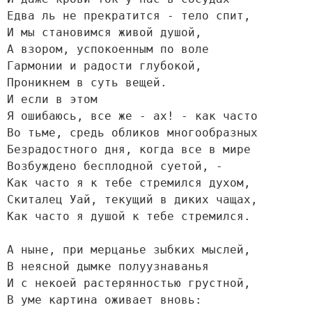
Едва ль не прекратится - тело спит,

И мы становимся живой душой,

А взором, успокоенным по воле

Гармонии и радости глубокой,

Проникнем в суть вещей.

И если в этом

Я ошибаюсь, все же - ах! - как часто

Во тьме, средь обликов многообразных

Безрадостного дня, когда все в мире

Возбуждено бесплодной суетой, -

Как часто я к тебе стремился духом,

Скиталец Уай, текущий в диких чащах,

Как часто я душой к тебе стремился.

А ныне, при мерцанье зыбких мыслей,

В неясной дымке полуузнаванья

И с некоей растерянностью грустной,

В уме картина оживает вновь:
