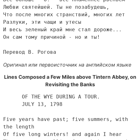
Любви святейшей. Ты не позабудешь,

Что после многих странствий, многих лет

Разлуки, эти чащи и утесы

И весь зеленый край мне стал дороже...

Он сам тому причиной - но и ты! 

Перевод В. Рогова
Оригинал или первоисточник на английском языке
Lines Composed a Few Miles above Tintern Abbey, on
Revisiting the Banks
      OF THE WYE DURING A TOUR.

      JULY 13, 1798

Five years have past; five summers, with 
the length

Of five long winters! and again I hear
