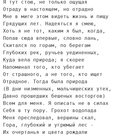
Я тут стою, не только ощущая

Отраду в настоящем, но отрадно

Мне в миге этом видеть жизнь и пищу

Грядущих лет. Надеяться я смею,

Хоть я не тот, каким я был, когда,

Попав сюда впервые, словно лань,

Скитался по горам, по берегам

Глубоких рек, ручьев уединенных,

Куда вела природа; я скорее

Напоминал того, кто убегает

От страшного, а не того, кто ищет

Отрадное. Тогда была природа

(В дни низменных, мальчишеских утех,

Давно прошедших бешеных восторгов)

Всем для меня. Я описать не в силах

Себя в ту пору. Грохот водопада

Меня преследовал, вершины скал,

Гора, глубокий и угрюмый лес -

Их очертанья и цвета рождали
