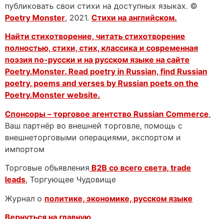
публиковать свои стихи на доступных языках. ©
Poetry Monster
, 2021.
Стихи на английском.
Найти стихотворение, читать стихотворение
полностью, стихи, стих, классика и современная
поэзия по-русски и на русском языке на сайте
Poetry.Monster. Read poetry in Russian, find Russian
poetry, poems and verses by Russian poets on the
Poetry.Monster website.
Спонсоры – торговое агентство
Russian Commerce
,
Ваш партнёр во внешней торговле, помощь с
внешнеторговыми операциями, экспортом и
импортом
Торговые объявления
B2B со всего света, trade
leads
, Торгующее Чудовище
Журнал о
политике, экономике, русском языке
Вернуться на главную