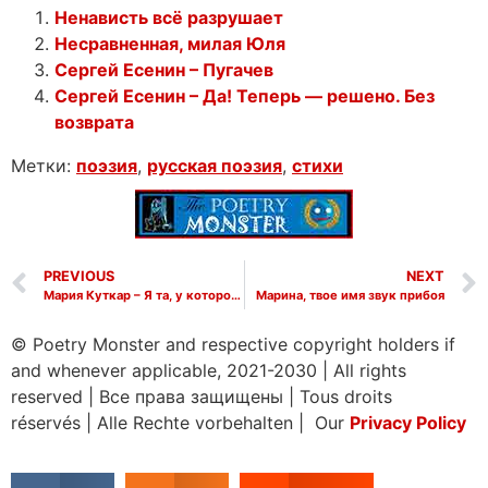
Ненависть всё разрушает
Несравненная, милая Юля
Сергей Есенин – Пугачев
Сергей Есенин – Да! Теперь — решено. Без
возврата
Метки:
поэзия
,
русская поэзия
,
стихи
PREVIOUS
NEXT
Мария Куткар – Я та, у которой все хорошо
Марина, твое имя звук прибоя
© Poetry Monster and respective copyright holders if
and whenever applicable, 2021-2030
|
All rights
reserved
|
Все права защищены
|
Tous droits
réservés
|
Alle Rechte vorbehalten | Our
Privacy Policy