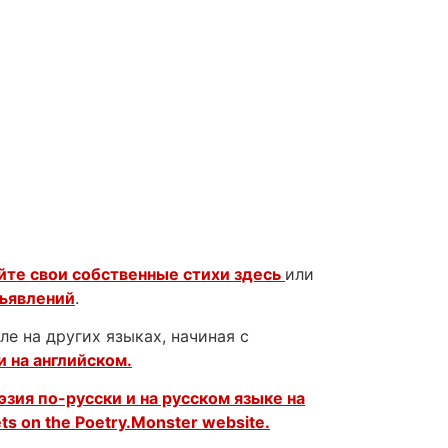
йте свои собственные стихи здесь
или
бъявлений
.
е на других языках, начиная с
и на английском.
эзия по-русски и на русском языке на
ets on the
Poetry.Monster website.