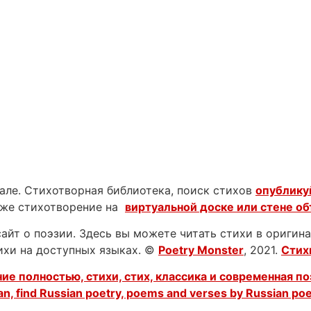
нале. Стихотворная библиотека, поиск стихов
опублику
аже стихотворение на
виртуальной доске или стене о
йт о поэзии. Здесь вы можете читать стихи в оригинал
тихи на доступных языках. ©
Poetry Monster
, 2021.
Стих
ие полностью, стихи, стих, классика и современная по
an, find Russian poetry, poems and verses by Russian po