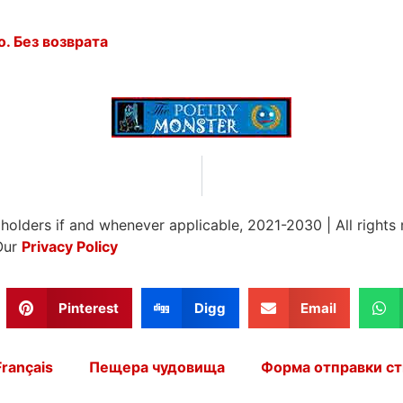
. Без возврата
 holders if and whenever applicable, 2021-2030
|
All rights
Our
Privacy Policy
Pinterest
Digg
Email
Français
Пещера чудовища
Форма отправки ст