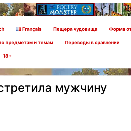
ch
Français
Пещера чудовища
Форма от
по предметам и темам
Переводы в сравнении
18+
встретила мужчину