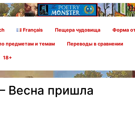
ch
Français
Пещера чудовища
Форма от
по предметам и темам
Переводы в сравнении
18+
– Весна пришла