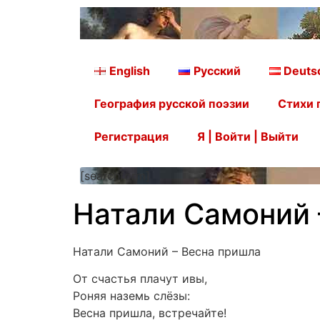
English
Русский
Deuts
География русской поэзии
Стихи 
Регистрация
Я | Войти | Выйти
[searchform]
Натали Самоний 
Натали Самоний – Весна пришла
От счастья плачут ивы,
Роняя наземь слёзы:
Весна пришла, встречайте!