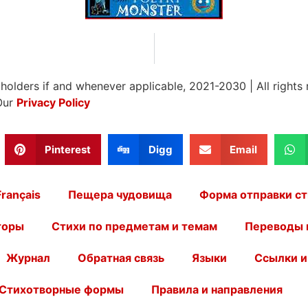
 holders if and whenever applicable, 2021-2030
|
All rights
Our
Privacy Policy
Pinterest
Digg
Email
Français
Пещера чудовища
Форма отправки ст
торы
Стихи по предметам и темам
Переводы 
Журнал
Обратная связь
Языки
Ссылки и
Стихотворные формы
Правила и направления