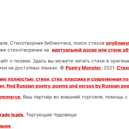
нале. Стихотворная библиотека, поиск стихов
опублику
аже стихотворение на
виртуальной доске или стене о
йт о поэзии. Здесь вы можете читать стихи в оригинал
тихи на доступных языках. ©
Poetry Monster
, 2021.
Стих
ие полностью, стихи, стих, классика и современная по
an, find Russian poetry, poems and verses by Russian po
Commerce
, Ваш партнёр во внешней торговле, помощь 
rade leads
, Торгующее Чудовище
языке