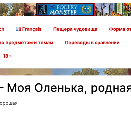
ch
Français
Пещера чудовища
Форма от
по предметам и темам
Переводы в сравнении
18+
– Моя Оленька, родна
хорошая