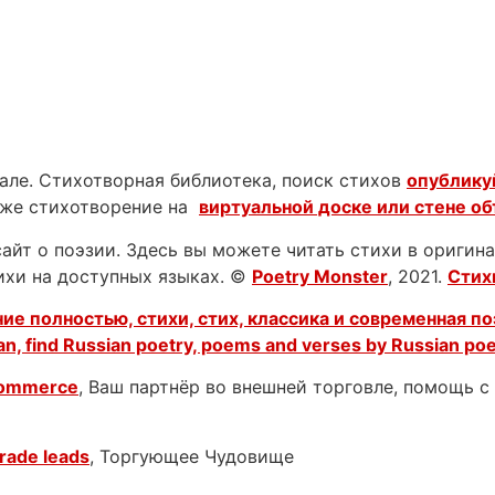
нале. Стихотворная библиотека, поиск стихов
опублику
аже стихотворение на
виртуальной доске или стене о
йт о поэзии. Здесь вы можете читать стихи в оригинал
тихи на доступных языках. ©
Poetry Monster
, 2021.
Стих
ие полностью, стихи, стих, классика и современная по
an, find Russian poetry, poems and verses by Russian po
Commerce
, Ваш партнёр во внешней торговле, помощь 
rade leads
, Торгующее Чудовище