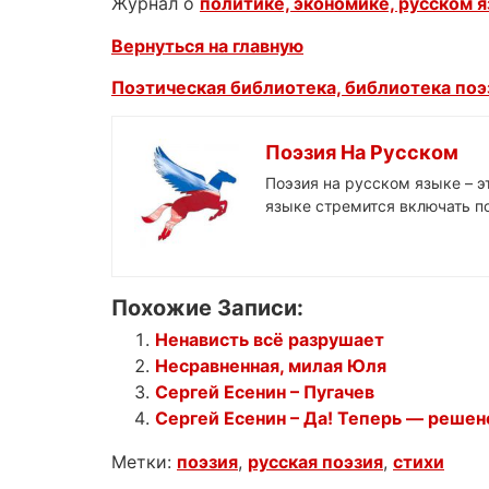
Журнал о
политике, экономике, русском 
Вернуться на главную
Поэтическая библиотека, библиотека поэз
Поэзия На Русском
Поэзия на русском языке – 
языке стремится включать по
Похожие Записи:
Ненависть всё разрушает
Несравненная, милая Юля
Сергей Есенин – Пугачев
Сергей Есенин – Да! Теперь — решено
Метки:
поэзия
,
русская поэзия
,
стихи