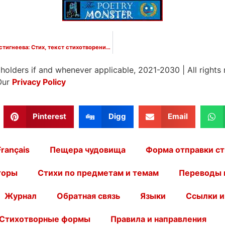
Давайте, будем бережней друг к другу – Наталья Евстигнеева: Стих, текст стихотворения на Poetry Monster
 holders if and whenever applicable, 2021-2030
|
All rights
Our
Privacy Policy
Pinterest
Digg
Email
Français
Пещера чудовища
Форма отправки ст
торы
Стихи по предметам и темам
Переводы 
Журнал
Обратная связь
Языки
Ссылки и
Стихотворные формы
Правила и направления