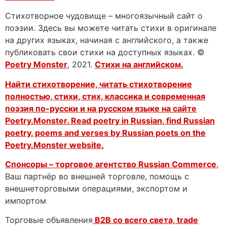
Стихотворное чудовище – многоязычный сайт о
поэзии. Здесь вы можете читать стихи в оригинале
на других языках, начиная с английского, а также
публиковать свои стихи на доступных языках. ©
Poetry Monster
, 2021.
Стихи на английском.
Найти стихотворение, читать стихотворение
полностью, стихи, стих, классика и современная
поэзия по-русски и на русском языке на сайте
Poetry.Monster. Read poetry in Russian, find Russian
poetry, poems and verses by Russian poets on the
Poetry.Monster website.
Спонсоры – торговое агентство
Russian Commerce
,
Ваш партнёр во внешней торговле, помощь с
внешнеторговыми операциями, экспортом и
импортом
Торговые объявления
B2B со всего света, trade