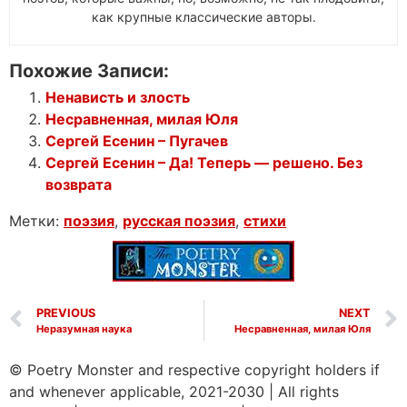
как крупные классические авторы.
Похожие Записи:
Ненависть и злость
Несравненная, милая Юля
Сергей Есенин – Пугачев
Сергей Есенин – Да! Теперь — решено. Без
возврата
Метки:
поэзия
,
русская поэзия
,
стихи
PREVIOUS
NEXT
Неразумная наука
Несравненная, милая Юля
© Poetry Monster and respective copyright holders if
and whenever applicable, 2021-2030
|
All rights