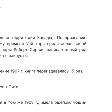
.
адная территория Канады). По признанию
ому времени Уайтхорс представлял собой
й поры Роберт Сервис написал целый ряд
 её наизусть.
ние 1907 г. книга переиздавалась 15 раз.
óсон-Сити.
ая в том же 1908 г., имела ошеломляющий