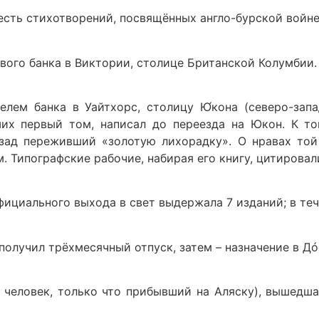
шесть стихотворений, посвящённых англо-бурской войне
ового банка в Виктории, столице Британской Колумбии.
телем банка в Уайтхорс, столицу Ю́кона (северо-зап
ших первый том, написал до переезда на Юкон. К т
азад переживший «золотую лихорадку». О нравах то
 Типографские рабочие, набирая его книгу, цитировали
ициального выхода в свет выдержала 7 изданий; в тече
, получил трёхмесячный отпуск, затем – назначение в Д
– человек, только что прибывший на Аляску), вышедш