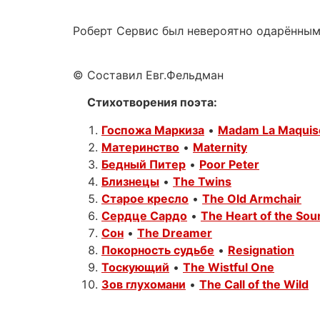
Роберт Сервис был невероятно одарённым
© Составил Евг.Фельдман
Стихотворения поэта:
Госпожа Маркиза
•
Madam La Maquis
Материнство
•
Maternity
Бедный Питер
•
Poor Peter
Близнецы
•
The Twins
Старое кресло
•
The Old Armchair
Сердце Сардо
•
The Heart of the So
Сон
•
The Dreamer
Покорность судьбе
•
Resignation
Тоскующий
•
The Wistful One
Зов глухомани
•
The Call of the Wild