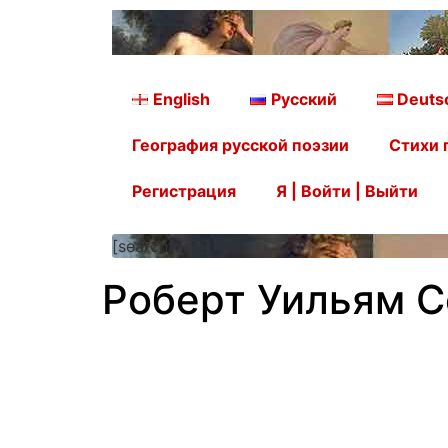
English
Русский
Deuts
География русской поэзии
Стихи 
Регистрация
Я | Войти | Выйти
[searchform]
Роберт Уильям С