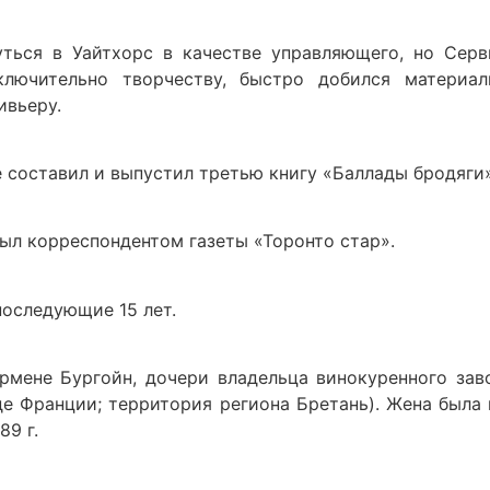
уться в Уайтхорс в качестве управляющего, но Серви
ключительно творчеству, быстро добился материа
ивьеру.
же составил и выпустил третью книгу «Баллады бродяги»
 был корреспондентом газеты «Торонто стар».
 последующие 15 лет.
ермене Бургойн, дочери владельца винокуренного зав
де Франции; территория региона Бретань). Жена была
89 г.