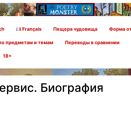
ch
Français
Пещера чудовища
Форма от
по предметам и темам
Переводы в сравнении
18+
ервис. Биография