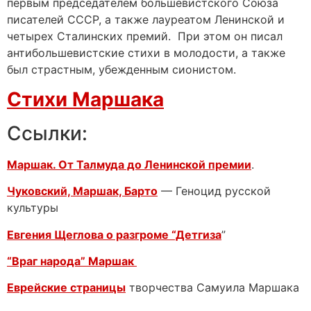
первым председателем большевистского Союза
писателей СССР, а также лауреатом Ленинской и
четырех Сталинских премий. При этом он писал
антибольшевистские стихи в молодости, а также
был страстным, убежденным сионистом.
Стихи Маршака
Ссылки:
Маршак. От Талмуда до Ленинской премии
.
Чуковский, Маршак, Барто
— Геноцид русской
культуры
Евгения Щеглова о разгроме “Детгиза
”
“Враг народа” Маршак
Еврейские страницы
творчества Самуила Маршака