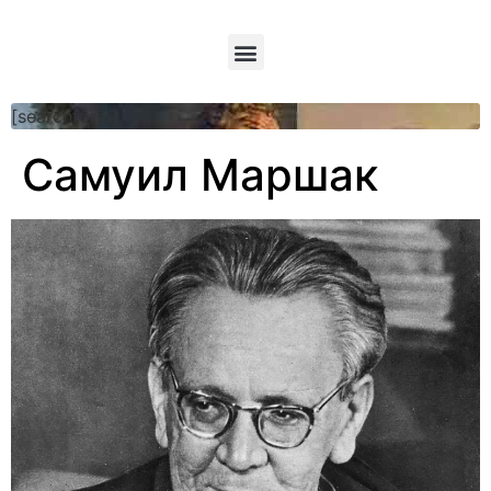
[searchform]
Самуил Маршак