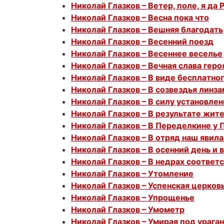
Николай Глазков – Ветер, поле, я да 
Николай Глазков – Весна пока что
Николай Глазков – Вешняя благодать
Николай Глазков – Весенний поезд
Николай Глазков – Весеннее веселье
Николай Глазков – Вечная слава геро
Николай Глазков – В виде бесплатно
Николай Глазков – В созвездья линз
Николай Глазков – В силу установле
Николай Глазков – В результате жит
Николай Глазков – В Переделкине у 
Николай Глазков – В отряд наш явил
Николай Глазков – В осенний день и 
Николай Глазков – В недрах соответ
Николай Глазков – Утомление
Николай Глазков – Успенская церков
Николай Глазков – Упрощенье
Николай Глазков – Умометр
Николай Глазков – Умирая под урага