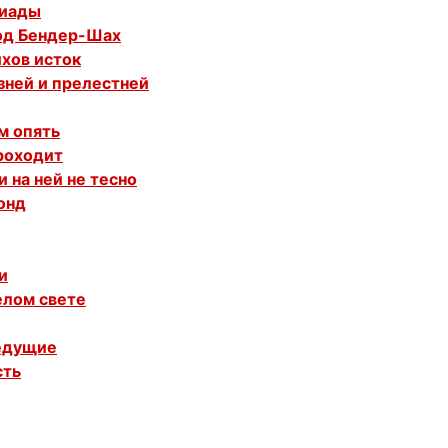
риады
род Бендер-Шах
ихов исток
зней и прелестней
м опять
роходит
и на ней не тесно
онд
и
елом свете
редущие
сть