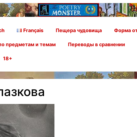
ch
Français
Пещера чудовища
Форма от
по предметам и темам
Переводы в сравнении
18+
лазкова