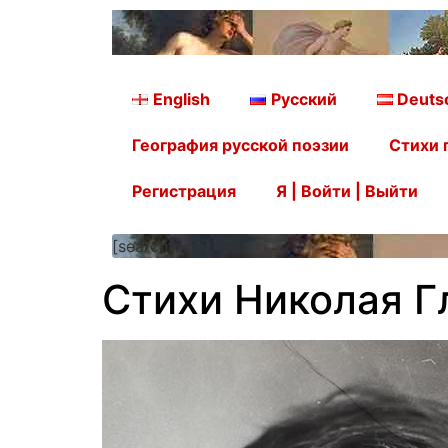
English
Русский
Deuts
География русской поэзии
Стихи 
Регистрация
Я | Войти | Выйти
[searchform]
Стихи Николая Г