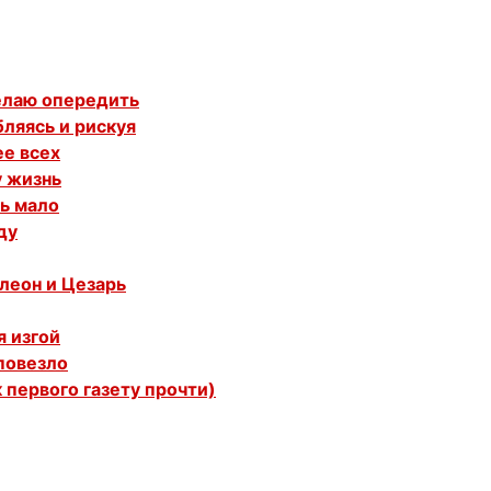
желаю опередить
бляясь и рискуя
ее всех
у жизнь
ть мало
ду
олеон и Цезарь
я изгой
 повезло
 первого газету прочти)