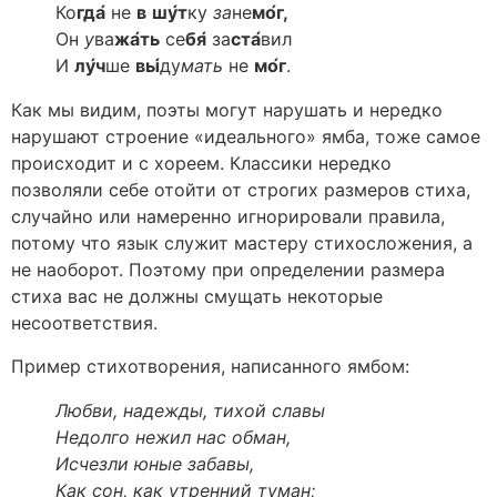
Ко
гда́
не
в
шу́т
ку
за
не
мо́г,
Он
у
ва
жа́ть
се
бя́
за
ста́
вил
И
лу́ч
ше
вы́
ду
мать
не
мо́г
.
Как мы видим, поэты могут нарушать и нередко
нарушают строение «идеального» ямба, тоже самое
происходит и с хореем. Классики нередко
позволяли себе отойти от строгих размеров стиха,
случайно или намеренно игнорировали правила,
потому что язык служит мастеру стихосложения, а
не наоборот. Поэтому при определении размера
стиха вас не должны смущать некоторые
несоответствия.
Пример стихотворения, написанного ямбом:
Любви, надежды, тихой славы
Недолго нежил нас обман,
Исчезли юные забавы,
Как сон, как утренний туман;