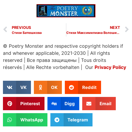
PREVIOUS
NEXT
Стихи Батюшкова
Стихи Максимилиана Волошина
© Poetry Monster and respective copyright holders if
and whenever applicable, 2021-2030
|
All rights
reserved
|
Все права защищены
|
Tous droits
réservés
|
Alle Rechte vorbehalten | Our
Privacy Policy
VK
OK
Reddit
Pinterest
Digg
Email
WhatsApp
Telegram