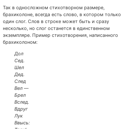
Так в односложном стихотворном размере,
брахиколоне, всегда есть слово, в котором только
один слог. Слов в строке может быть и сразу
несколько, но слог останется в единственном
экземпляре. Пример стихотворения, написанного
брахиколоном:
Дол
Сед.
Шел
Дед.
След
Вел —
Брел
Вслед.
Вдруг
Лук
Ввысь: