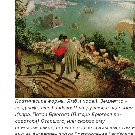
Поэтические формы. Ямб и хорей. Землепис –
ландшафт, eine Landschaft по-русски, с падением
Икара, Петра Брюгеля (Питера Брюгеля по-
советски) Старшего, или скорее ему
приписываемое, порыв к поэтическим высотам и
вид на Антверпен эпохи Возрождения Landscape