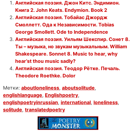
Английская поэзия. Джон Китс. Эндимион.
Книга 2. John Keats. Endymion. Book 2
Английская поэзия. Тобайас Джордж
Смоллетт. Ода к Независимости. Tobias
George Smollett. Ode to Independence
Английская поэзия. Уильям Шекспир. Сонет 8.
Ты – музыка, но звукам музыкальным. William
Shakespeare. Sonnet 8. Music to hear, why
hear’st thou music sadly?
Английская поэзия. Теодор Рётке. Печаль.
Theodore Roethke. Dolor
Метки:
aboutloneliness
,
aboutsolitude
,
englishlanguage
,
Englishpoetry
,
englishpoetryinrussian
,
international
,
loneliness
,
solitude
,
translatedpoetry