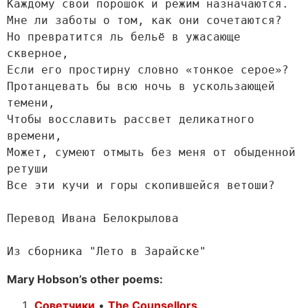
Каждому свой порошок и режим назначаются.

Мне ли заботы о том, как они сочетаются?

Но превратится ль бельё в ужасающе 
скверное,

Если его простирну словно «тонкое серое»?

Протанцевать бы всю ночь в ускользающей 
темени,

Чтобы восславить рассвет деликатного 
времени,

Может, сумеют отмыть без меня от обыденной 
ретуши

Все эти кучи и горы скопившейся ветоши?

Перевод Ивана Белокрылова

Из сборника "Лето в Зарайске"
Mary Hobson’s other poems:
Советчики
•
The Counsellors