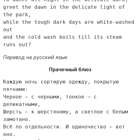
greet the dawn in the delicate light of 
the park,

while the tough dark days are white-washed 
out

and the cold wash boils till its steam 
Перевод на русский язык
Прачечный блюз
Каждую ночь сортирую одежду, покрытую 
пятнами:

Черное – с черными, тонкое – с 
деликатными,

Шерсть – к шерстяному, а светлое с белым 
замотано.

Всё по отдельности. И одиночество – вот 
оно.
