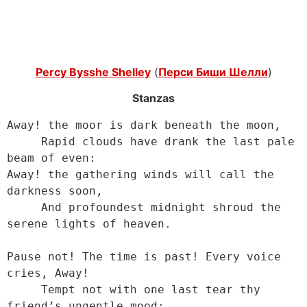
Percy Bysshe Shelley
(
Перси Биши Шелли
)
Stanzas
Away! the moor is dark beneath the moon,

     Rapid clouds have drank the last pale 
beam of even:

Away! the gathering winds will call the 
darkness soon,

     And profoundest midnight shroud the 
serene lights of heaven.

Pause not! The time is past! Every voice 
cries, Away!

     Tempt not with one last tear thy 
friend’s ungentle mood:
