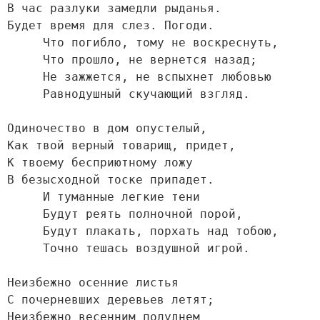
В час разлуки замедли рыданья.

Будет время для слез. Погоди.

     Что погибло, тому не воскреснуть,

     Что прошло, не вернется назад;

     Не зажжется, не вспыхнет любовью

     Равнодушный скучающий взгляд.

Одиночество в дом опустелый,

Как твой верный товарищ, придет,

К твоему бесприютному ложу

В безысходной тоске припадет.

     И туманные легкие тени

     Будут реять полночной порой,

     Будут плакать, порхать над тобою,

     Точно тешась воздушной игрой.

Неизбежно осенние листья

С почерневших деревьев летят;

Неизбежно весенним полуднем
