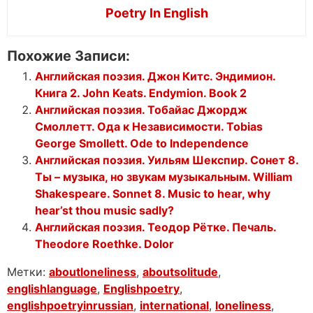
Poetry In English
Похожие Записи:
Английская поэзия. Джон Китс. Эндимион.
Книга 2. John Keats. Endymion. Book 2
Английская поэзия. Тобайас Джордж
Смоллетт. Ода к Независимости. Tobias
George Smollett. Ode to Independence
Английская поэзия. Уильям Шекспир. Сонет 8.
Ты – музыка, но звукам музыкальным. William
Shakespeare. Sonnet 8. Music to hear, why
hear’st thou music sadly?
Английская поэзия. Теодор Рётке. Печаль.
Theodore Roethke. Dolor
Метки:
aboutloneliness
,
aboutsolitude
,
englishlanguage
,
Englishpoetry
,
englishpoetryinrussian
,
international
,
loneliness
,