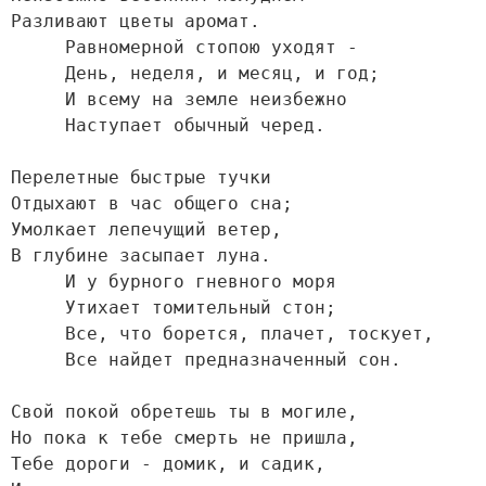
Разливают цветы аромат.

     Равномерной стопою уходят -

     День, неделя, и месяц, и год;

     И всему на земле неизбежно

     Наступает обычный черед.

Перелетные быстрые тучки

Отдыхают в час общего сна;

Умолкает лепечущий ветер,

В глубине засыпает луна.

     И у бурного гневного моря

     Утихает томительный стон;

     Все, что борется, плачет, тоскует,

     Все найдет предназначенный сон.

Свой покой обретешь ты в могиле,

Но пока к тебе смерть не пришла,

Тебе дороги - домик, и садик,
