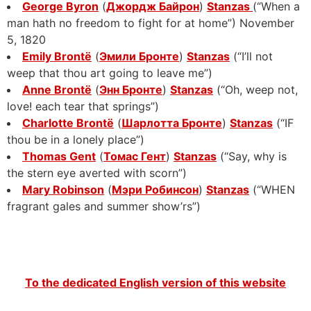
George Byron
(
Джордж Байрон
)
Stanzas
(“When a
man hath no freedom to fight for at home”) November
5, 1820
Emily Brontë
(
Эмили Бронте
)
Stanzas
(“I’ll not
weep that thou art going to leave me”)
Anne Brontë
(
Энн Бронте
)
Stanzas
(“Oh, weep not,
love! each tear that springs”)
Charlotte Brontё
(
Шарлотта Бронте
)
Stanzas
(“IF
thou be in a lonely place”)
Thomas Gent
(
Томас Гент
)
Stanzas
(“Say, why is
the stern eye averted with scorn”)
Mary Robinson
(
Мэри Робинсон
)
Stanzas
(“WHEN
fragrant gales and summer show’rs”)
To the dedicated English version of this website