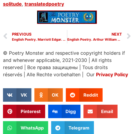
solitude
,
translatedpoetry
PREVIOUS
NEXT
English Poetry. Marriott Edgar. The Fair Rosamond. Мариотт Эдгар.
English Poetry. Arthur William Symons. Emmy. Артур Саймонс (Симонс).
© Poetry Monster and respective copyright holders if
and whenever applicable, 2021-2030
|
All rights
reserved
|
Все права защищены
|
Tous droits
réservés
|
Alle Rechte vorbehalten | Our
Privacy Policy
VK
OK
Reddit
Pinterest
Digg
Email
WhatsApp
Telegram