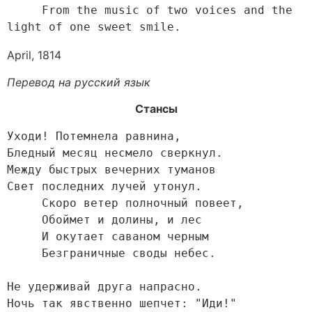
     From the music of two voices and the 
light of one sweet smile. 
April, 1814
Перевод на русский язык
Стансы
Уходи! Потемнела равнина,

Бледный месяц несмело сверкнул.

Между быстрых вечерних туманов

Свет последних лучей утонул.

     Скоро ветер полночный повеет,

     Обоймет и долины, и лес

     И окутает саваном черным

     Безграничные своды небес.

Не удерживай друга напрасно.

Ночь так явственно шепчет: "Иди!"
