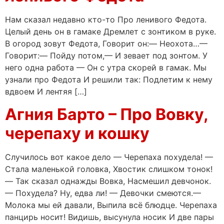
Нам сказал недавно кто-то Про ленивого Федота.
Целый день он в гамаке Дремлет с зонтиком в руке.
В огород зовут Федота, Говорит он:— Неохота…—
Говорит:— Пойду потом,— И зевает под зонтом. У
него одна работа — Он с утра скорей в гамак. Мы
узнали про Федота И решили так: Подлетим к нему
вдвоем И лентяя […]
Агния Барто – Про Вовку,
черепаху и кошку
Случилось вот какое дело — Черепаха похудела! —
Стала маленькой головка, Хвостик слишком тонок!
— Так сказал однажды Вовка, Насмешил девчонок.
— Похудела? Ну, едва ли! — Девочки смеются.—
Молока мы ей давали, Выпила всё блюдце. Черепаха
панцирь носит! Видишь, высунула носик И две пары