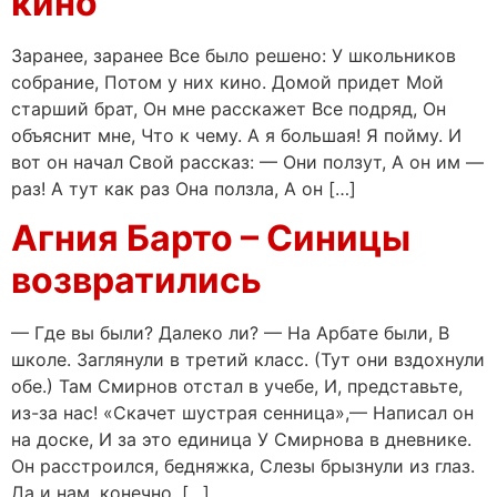
кино
Заранее, заранее Все было решено: У школьников
собрание, Потом у них кино. Домой придет Мой
старший брат, Он мне расскажет Все подряд, Он
объяснит мне, Что к чему. А я большая! Я пойму. И
вот он начал Свой рассказ: — Они ползут, А он им —
раз! А тут как раз Она ползла, А он […]
Агния Барто – Синицы
возвратились
— Где вы были? Далеко ли? — На Арбате были, В
школе. Заглянули в третий класс. (Тут они вздохнули
обе.) Там Смирнов отстал в учебе, И, представьте,
из-за нас! «Скачет шустрая сенница»,— Написал он
на доске, И за это единица У Смирнова в дневнике.
Он расстроился, бедняжка, Слезы брызнули из глаз.
Да и нам, конечно, […]