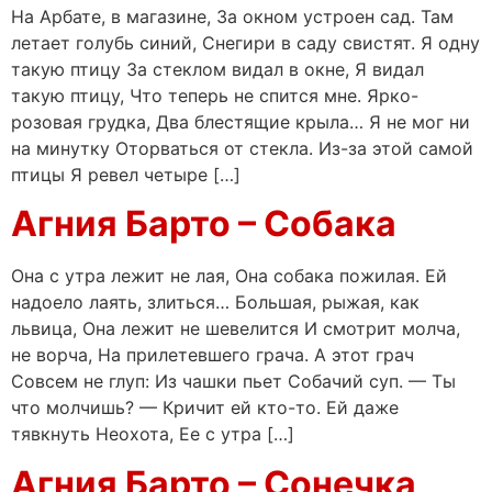
На Арбате, в магазине, За окном устроен сад. Там
летает голубь синий, Снегири в саду свистят. Я одну
такую птицу За стеклом видал в окне, Я видал
такую птицу, Что теперь не спится мне. Ярко-
розовая грудка, Два блестящие крыла… Я не мог ни
на минутку Оторваться от стекла. Из-за этой самой
птицы Я ревел четыре […]
Агния Барто – Собака
Она с утра лежит не лая, Она собака пожилая. Ей
надоело лаять, злиться… Большая, рыжая, как
львица, Она лежит не шевелится И смотрит молча,
не ворча, На прилетевшего грача. А этот грач
Совсем не глуп: Из чашки пьет Собачий суп. — Ты
что молчишь? — Кричит ей кто-то. Ей даже
тявкнуть Неохота, Ее с утра […]
Агния Барто – Сонечка