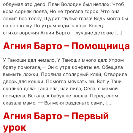
обдумал это дело, План Володин был неплох: Чтоб
коза сорняк поела, Но не трогала горох. Что она
лежит без толку, Щурит глупые глаза! Ведь могла бы
на прополку По утрам ходить коза. Конец
стихотворения Агнии Барто – лучшие детские […]
Агния Барто – Помощница
У Танюши дел немало, У Танюши много дел: Утром
брату помогала,— Он с утра конфеты ел. Обещала
вымыть ложки, Пролила столярный клей, Отворила
дверь для кошки, Помогла мяукать ей. Вот у Тани
сколько дела: Таня ела, чай пила, Села, с мамой
посидела, Встала, к бабушке пошла. Перед сном
сказала маме: — Вы меня разденьте сами, […]
Агния Барто – Первый
урок