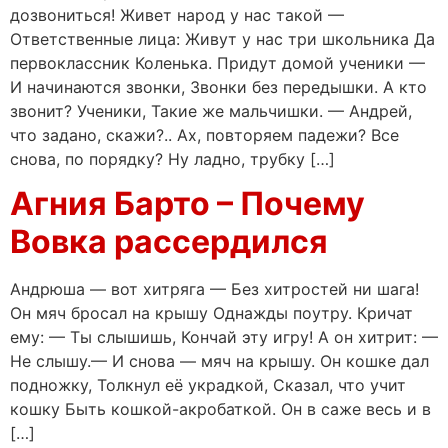
дозвониться! Живет народ у нас такой —
Ответственные лица: Живут у нас три школьника Да
первоклассник Коленька. Придут домой ученики —
И начинаются звонки, Звонки без передышки. А кто
звонит? Ученики, Такие же мальчишки. — Андрей,
что задано, скажи?.. Ах, повторяем падежи? Все
снова, по порядку? Ну ладно, трубку […]
Агния Барто – Почему
Вовка рассердился
Андрюша — вот хитряга — Без хитростей ни шага!
Он мяч бросал на крышу Однажды поутру. Кричат
ему: — Ты слышишь, Кончай эту игру! А он хитрит: —
Не слышу.— И снова — мяч на крышу. Он кошке дал
подножку, Толкнул её украдкой, Сказал, что учит
кошку Быть кошкой-акробаткой. Он в саже весь и в
[…]