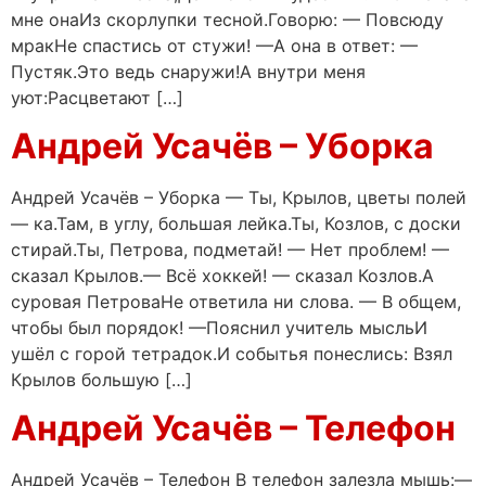
мне онаИз скорлупки тесной.Говорю: — Повсюду
мракНе спастись от стужи! —А она в ответ: —
Пустяк.Это ведь снаружи!А внутри меня
уют:Расцветают […]
Андрей Усачёв – Уборка
Андрей Усачёв – Уборка — Ты, Крылов, цветы полей
— ка.Там, в углу, большая лейка.Ты, Козлов, с доски
стирай.Ты, Петрова, подметай! — Нет проблем! —
сказал Крылов.— Всё хоккей! — сказал Козлов.А
суровая ПетроваНе ответила ни слова. — В общем,
чтобы был порядок! —Пояснил учитель мысльИ
ушёл с горой тетрадок.И событья понеслись: Взял
Крылов большую […]
Андрей Усачёв – Телефон
Андрей Усачёв – Телефон В телефон залезла мышь:—