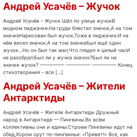
Андрей Усачёв – Жучок
Андрей Усачёв – Жучок Шёл по улице жучокВ
модном пиджачке.На груди блестел значок,А на том
значкеНарисован был жучок,Тоже в пиджачке.И на
нём висел значок,А на том значкеБыл ещё один
жучок…Но он был так мал,Что глядел я целый часИ
не разобрал:Был ли у жучка значок?Был ли на
значке жучок? ————— ————— ————— Конец
стихотворения – все […]
Андрей Усачёв – Жители
Антарктиды
Андрей Усачёв – Жители Антарктиды Дружный
народ в Антарктиде — Пингвины.Во всём
коллективны они и едины:Строем Пингвины идут на
обед,Хором орут по-пингвиньи: «Привет!» Все, как