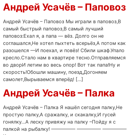
Андрей Усачёв – Паповоз
Андрей Усачёв – Паповоз Мы играли в паповоз,В
самый быстрый паповоз,В самый лучший
паповоз:Ехал я, а папа — вёз. Долго он не
соглашался,Не хотел пыхтеть всерьёз,А потом как
разошелся —И поехал, и повёз! Сбили шкаф.Упало
кресло.Стало нам в квартире тесно.Отправляемся
во дворИ летим во весь опор! Вот так папа!Ну и
скорость!Обошли машину, поезд,Догоняем
самолет,Вырываемся вперёд! […]
Андрей Усачёв – Палка
Андрей Усачёв – Палка Я нашёл сегодня палку,Не
простую палку,А сражалку, и скакалку,И гусей
гонялку…А леску привяжу на палку –Пойду я с
палкой на рыбалку! ————— ————— —————