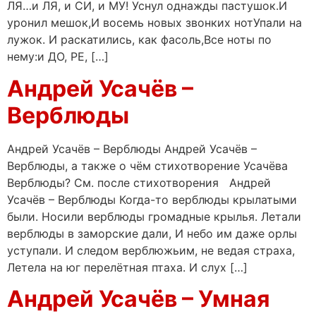
ЛЯ…и ЛЯ, и СИ, и МУ! Уснул однажды пастушок.И
уронил мешок,И восемь новых звонких нотУпали на
лужок. И раскатились, как фасоль,Все ноты по
нему:и ДО, РЕ, […]
Андрей Усачёв –
Верблюды
Андрей Усачёв – Верблюды Андрей Усачёв –
Верблюды, а также о чём стихотворение Усачёва
Верблюды? См. после стихотворения Андрей
Усачёв – Верблюды Когда-то верблюды крылатыми
были. Носили верблюды громадные крылья. Летали
верблюды в заморские дали, И небо им даже орлы
уступали. И следом верблюжьим, не ведая страха,
Летела на юг перелётная птаха. И слух […]
Андрей Усачёв – Умная