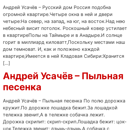
Андрей Усачёв – Русский дом Россия подобна
огромной квартире.Четыре окна в ней и двери
четыре:На север, на запад, на юг, на восток.Над нею
небесный висит потолок. Роскошный ковер устилает
в квартиреПолы на Таймыре и в Анадыре.И солнце
горит в миллиард киловатт,Поскольку местами наш
дом темноват. И, как и положено каждой
квартире,Имеется в ней Кладовая Сибири:Хранится
[…]
Андрей Усачёв – Пыльная
песенка
Андрей Усачёв – Пыльная песенка По полю дорожка
кружит.По дорожке лошадка бежит.За лошадкой
тележка звенит,А в тележке собачка лежит.
Дорожка скрипит: скрип-скрип.Лошадка бежит: цок-
цок.Тележка звенит: дзынь-дзынь.А собачка с