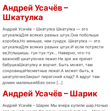
Андрей Усачёв –
Шкатулка
Андрей Усачёв – Шкатулка Шкатулка — это
штукалкаДля всяких разных штук.Она побольше
коробка,Но меньше, чем сундук. Шкатулка — это
штукалкаДля всяких разынх штук.И если потрясти
ее,Услышишь: тук-тук-тук… Наверно, что-то
важноеВ шкатулочке лежит.Не зря же прячет
бабушкаШкатулку и ворчит. Быть может, там
сокровищаНесметные лежат.А может быть, в
шкатулочкеЗакрыт пиратский клад? А вдруг там
домик маленькийБез окон […]
Андрей Усачёв – Шарик
Андрей Усачёв – Шарик Мы вчера купили шар.Ночью