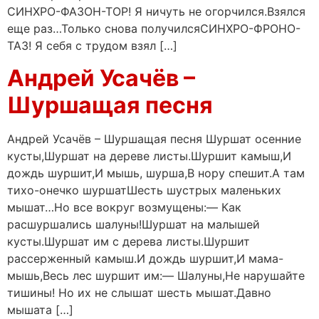
СИНХРО-ФАЗОН-ТОР! Я ничуть не огорчился.Взялся
еще раз…Только снова получилсяСИНХРО-ФРОНО-
ТАЗ! Я себя с трудом взял […]
Андрей Усачёв –
Шуршащая песня
Андрей Усачёв – Шуршащая песня Шуршат осенние
кусты,Шуршат на дереве листы.Шуршит камыш,И
дождь шуршит,И мышь, шурша,В нору спешит.А там
тихо-онечко шуршатШесть шустрых маленьких
мышат…Но все вокруг возмущены:— Как
расшуршались шалуны!Шуршат на малышей
кусты.Шуршат им с дерева листы.Шуршит
рассерженный камыш.И дождь шуршит,И мама-
мышь,Весь лес шуршит им:— Шалуны,Не нарушайте
тишины! Но их не слышат шесть мышат.Давно
мышата […]