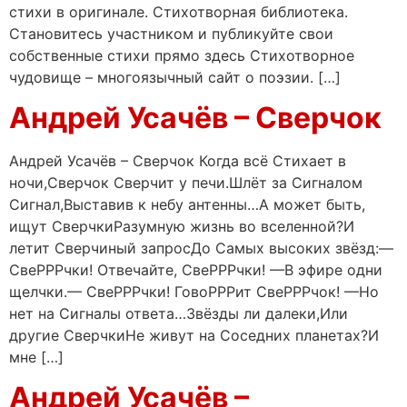
стихи в оригинале. Стихотворная библиотека.
Становитесь участником и публикуйте свои
собственные стихи прямо здесь Стихотворное
чудовище – многоязычный сайт о поэзии. […]
Андрей Усачёв – Сверчок
Андрей Усачёв – Сверчок Когда всё Стихает в
ночи,Сверчок Сверчит у печи.Шлёт за Сигналом
Сигнал,Выставив к небу антенны…А может быть,
ищут СверчкиРазумную жизнь во вселенной?И
летит Сверчиный запросДо Самых высоких звёзд:—
СвеРРРчки! Отвечайте, СвеРРРчки! —В эфире одни
щелчки.— СвеРРРчки! ГовоРРРит СвеРРРчок! —Но
нет на Сигналы ответа…Звёзды ли далеки,Или
другие СверчкиНе живут на Соседних планетах?И
мне […]
Андрей Усачёв –