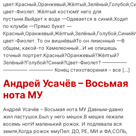
цвет:Красный,Оранжевый,Жёлтый,Зелёный,Голубой,С
цвет-Фиолет. Жёлтый костюмУ него для
пустыни.Выйдет к воде —Одевается в синий.Ходит
по клумбе —Прямо букет —
Красный,Оранжевый,Жёлтый,Зелёный,Голубой,Синий
цвет-Фиолет. То он вишнёвыйТо он лимонный —В
общем, какой-то Хамелеонный…И не опишешь
точный портрет:Красный?Оранжевый?Жёлтый?
Зелёный?Голубой?Синий?Цвет-Фиолет? —————
————— ————— Конец стихотворения – все […]
Андрей Усачёв – Восьмая
нота МУ
Андрей Усачёв – Восьмая нота МУ Давным-давно
жил пастушок.Был у него мешок.В мешке лежали
восемь нотИ маленький рожок. И подпевала вся
земля,Когда рожок емуПел: ДО, РЕ, МИ и ФА,СОЛЬ,