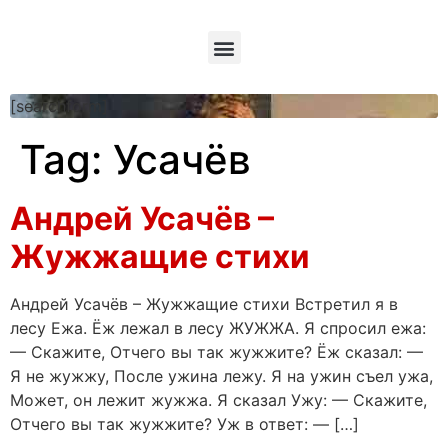
[searchform]
Tag:
Усачёв
Андрей Усачёв –
Жужжащие стихи
Андрей Усачёв – Жужжащие стихи Встретил я в
лесу Ежа. Ёж лежал в лесу ЖУЖЖА. Я спросил ежа:
— Скажите, Отчего вы так жужжите? Ёж сказал: —
Я не жужжу, После ужина лежу. Я на ужин съел ужа,
Может, он лежит жужжа. Я сказал Ужу: — Скажите,
Отчего вы так жужжите? Уж в ответ: — […]