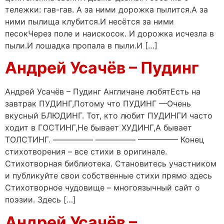
тележки: гав-гав. А за ними дорожка пылится.А за
ними пылища клубится.И несётся за ними
песокЧерез поле и наискосок. И дорожка исчезла в
пыли.И лошадка пропала в пыли.И […]
Андрей Усачёв – Пудинг
Андрей Усачёв – Пудинг Англичане любятЕсть на
завтрак ПУДИНГ,Потому что ПУДИНГ —Очень
вкусный БЛЮДИНГ. Тот, кто любит ПУДИНГИ часто
ходит в ГОСТИНГ,Не бывает ХУДИНГ,А бывает
ТОЛСТИНГ. ————— ————— ————— Конец
стихотворения – все стихи в оригинале.
Стихотворная библиотека. Становитесь участником
и публикуйте свои собственные стихи прямо здесь
Стихотворное чудовище – многоязычный сайт о
поэзии. Здесь […]
Андрей Усачёв –