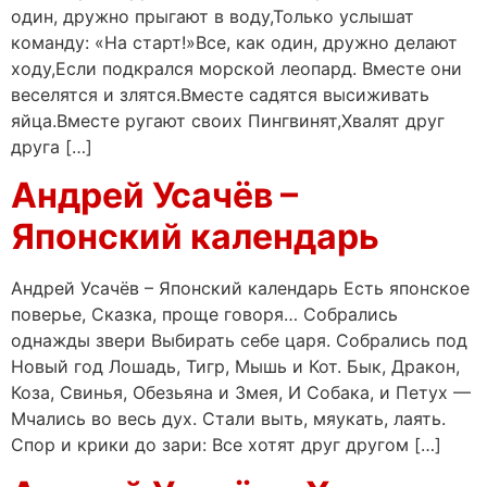
один, дружно прыгают в воду,Только услышат
команду: «На старт!»Все, как один, дружно делают
ходу,Если подкрался морской леопард. Вместе они
веселятся и злятся.Вместе садятся высиживать
яйца.Вместе ругают своих Пингвинят,Хвалят друг
друга […]
Андрей Усачёв –
Японский календарь
Андрей Усачёв – Японский календарь Есть японское
поверье, Сказка, проще говоря… Собрались
однажды звери Выбирать себе царя. Собрались под
Новый год Лошадь, Тигр, Мышь и Кот. Бык, Дракон,
Коза, Свинья, Обезьяна и Змея, И Собака, и Петух —
Мчались во весь дух. Стали выть, мяукать, лаять.
Спор и крики до зари: Все хотят друг другом […]