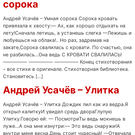
сорока
Андрей Усачёв – Умная сорока Сорока кровать
привязала к хвосту:— Ах, как хорошо отдыхать на
лету!Сначала летишь, а устанешь слегка —Лежишь и
любуешься на облака!.. Но раз, задремав на
закате,Сорока свалилась с кровати. По счастью, она
не разбилась…Она ведь С КРОВАТИ СВАЛИЛАСЬ!
————— ————— ————— Конец стихотворения
– все стихи в оригинале. Стихотворная библиотека.
Становитесь […]
Андрей Усачёв – Улитка
Андрей Усачёв – Улитка Дождик лил как из ведра.Я
открыл калиткуИ увидел средь двораГлупую
Улитку.Говорю ей: — ПосмотриТы ведь мокнешь в
луже…А она мне изнутри:— Это ведь снаружи!А
внутри меня весна,День стоит чудесный! —Отвечала