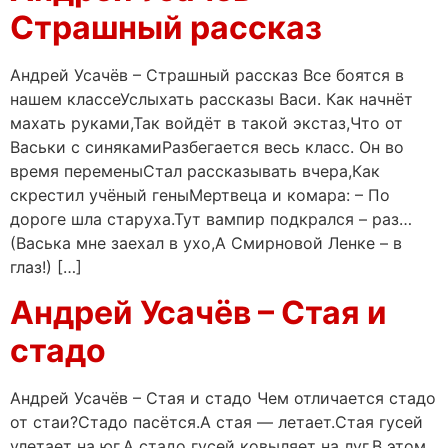
Страшный рассказ
Андрей Усачёв – Страшный рассказ Все боятся в
нашем классеУслыхать рассказы Васи. Как начнёт
махать руками,Так войдёт в такой экстаз,Что от
Васьки с синякамиРазбегается весь класс. Он во
время переменыСтал рассказывать вчера,Как
скрестил учёный геныМертвеца и комара: – По
дороге шла старуха.Тут вампир подкрался – раз…
(Васька мне заехал в ухо,А Смирновой Ленке – в
глаз!) […]
Андрей Усачёв – Стая и
стадо
Андрей Усачёв – Стая и стадо Чем отличается стадо
от стаи?Стадо пасётся.А стая — летает.Стая гусей
улетает на юг.А стадо гусей ковыляет на луг.В этом