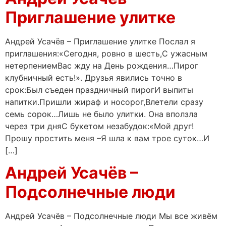
Приглашение улитке
Андрей Усачёв – Приглашение улитке Послал я
приглашения:«Сегодня, ровно в шесть,С ужасным
нетерпениемВас жду на День рождения…Пирог
клубничный есть!». Друзья явились точно в
срок:Был съеден праздничный пирогИ выпиты
напитки.Пришли жираф и носорог,Влетели сразу
семь сорок…Лишь не было улитки. Она вползла
через три дняС букетом незабудок:«Мой друг!
Прошу простить меня –Я шла к вам трое суток…И
[…]
Андрей Усачёв –
Подсолнечные люди
Андрей Усачёв – Подсолнечные люди Мы все живём