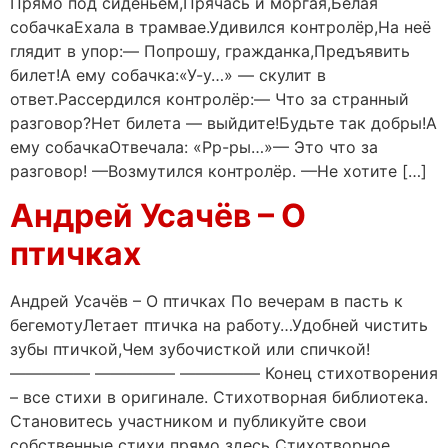
Прямо под сиденьем,Прячась и моргая,Белая
собачкаЕхала в трамвае.Удивился контролёр,На неё
глядит в упор:— Попрошу, гражданка,Предъявить
билет!А ему собачка:«У-у…» — скулит в
ответ.Рассердился контролёр:— Что за странный
разговор?Нет билета — выйдите!Будьте так добры!А
ему собачкаОтвечала: «Рр-ры…»— Это что за
разговор! —Возмутился контролёр. —Не хотите […]
Андрей Усачёв – О
птичках
Андрей Усачёв – О птичках По вечерам в пасть к
бегемотуЛетает птичка на работу…Удобней чистить
зубы птичкой,Чем зубочисткой или спичкой!
————— ————— ————— Конец стихотворения
– все стихи в оригинале. Стихотворная библиотека.
Становитесь участником и публикуйте свои
собственные стихи прямо здесь Стихотворное