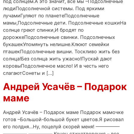
под солнцем.А это значит, все мы –Подсолнечные
людиПодсолнечной системы. Под яркими
лучамиГуляют по планетеПодсолнечные
мамы,Подсолнечные дети. Подсолнечные кошкиНа
солнце греют спинки,И бродят по
дорожкеПодсолнечные свинки. Подсолнечных
букашекУпомянуть нелишне.Клюют семейки
пташекПодсолнечные вишни. Тоскливо жить без
солнца!Без солнца жить ужасно!Пускай дают
коровыПодсолнечное масло! И в честь него
слагаютСонеты и […]
Андрей Усачёв – Подарок
маме
Андрей Усачёв – Подарок маме Подарок мамочке
готов –Большой-большой букет цветов.Я рисовал
его полдня…Ну, поцелуй скорей меня! —————
————— ————— Конец стихотворения – все