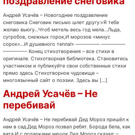
поздравление снеговика
Андрей Усачёв – Новогоднее поздравление
снеговика Снеговик письмо шлет другу:«Я тебе
желаю вьюгу…Чтоб метель весь год мела…Льда,
сугробов, снежных горок,И морозов «минус
сорок»…И душевного тепла!» ————— —————
————— Конец стихотворения – все стихи в
оригинале. Стихотворная библиотека. Становитесь
участником и публикуйте свои собственные стихи
прямо здесь Стихотворное чудовище –
многоязычный сайт о поэзии. Здесь вы […]
Андрей Усачёв – Не
перебивай
Андрей Усачёв – Не перебивай Дед Мороз пришёл к
нам в сад.Дед Мороз позвал ребят. Борода бела, как
вата,И с подарками мешок.Дед Мороз сказал: –