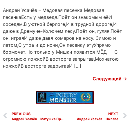
Андрей Усачёв – Медовая песенка Медовая
песенкаЕсть у медведя.Поёт он знакомым еёИ
соседям.В уютной берлоге,И в трудной дороге,И
даже в Дремуче-Колючем лесу.Поёт он, гуляя,Поёт
он, играяИ даже давя комаров на носу. Зимою и
летом,С утра и до ночи,Он песенку этуУпрямо
бормочет.Но только у Мишки появится МЁД — С
огромною ложкойВ восторге запрыгав,Мохнатою
ножкойВ восторге задрыгавИ […]
Следующий
→
PREVIOUS
NEXT
Андрей Усачёв – Матушка Природа
Андрей Усачёв – На папе