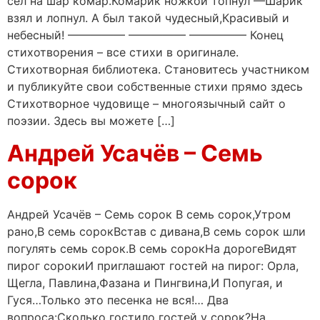
сел на шар комар.Комарик ножкой топнул —Шарик
взял и лопнул. А был такой чудесный,Красивый и
небесный! ————— ————— ————— Конец
стихотворения – все стихи в оригинале.
Стихотворная библиотека. Становитесь участником
и публикуйте свои собственные стихи прямо здесь
Стихотворное чудовище – многоязычный сайт о
поэзии. Здесь вы можете […]
Андрей Усачёв – Семь
сорок
Андрей Усачёв – Семь сорок В семь сорок,Утром
рано,В семь сорокВстав с дивана,В семь сорок шли
погулять семь сорок.В семь сорокНа дорогеВидят
пирог сорокиИ приглашают гостей на пирог: Орла,
Щегла, Павлина,Фазана и Пингвина,И Попугая, и
Гуся…Только это песенка не вся!… Два
вопроса:Сколько гостило гостей у сорок?На