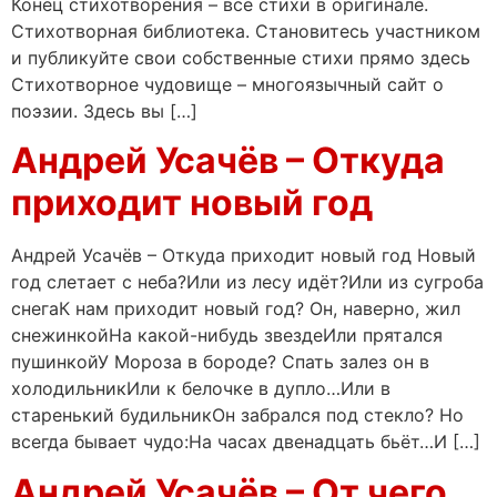
Конец стихотворения – все стихи в оригинале.
Стихотворная библиотека. Становитесь участником
и публикуйте свои собственные стихи прямо здесь
Стихотворное чудовище – многоязычный сайт о
поэзии. Здесь вы […]
Андрей Усачёв – Откуда
приходит новый год
Андрей Усачёв – Откуда приходит новый год Новый
год слетает с неба?Или из лесу идёт?Или из сугроба
снегаК нам приходит новый год? Он, наверно, жил
снежинкойНа какой-нибудь звездеИли прятался
пушинкойУ Мороза в бороде? Спать залез он в
холодильникИли к белочке в дупло…Или в
старенький будильникОн забрался под стекло? Но
всегда бывает чудо:На часах двенадцать бьёт…И […]
Андрей Усачёв – От чего