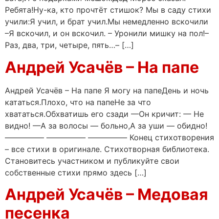
Ребята!Ну-ка, кто прочтёт стишок? Мы в саду стихи
учили:Я учил, и брат учил.Мы немедленно вскочили
–Я вскочил, и он вскочил. – Уронили мишку на пол!–
Раз, два, три, четыре, пять…– […]
Андрей Усачёв – На папе
Андрей Усачёв – На папе Я могу на папеДень и ночь
кататься.Плохо, что на папеНе за что
хвататься.Обхватишь его сзади —Он кричит: — Не
видно! —А за волосы — больно,А за уши — обидно!
————— ————— ————— Конец стихотворения
– все стихи в оригинале. Стихотворная библиотека.
Становитесь участником и публикуйте свои
собственные стихи прямо здесь […]
Андрей Усачёв – Медовая
песенка