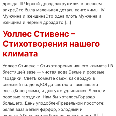
дрозда. III Черный дрозд закружился в осеннем
вихре,Это была маленькая деталь пантомимы. IV
Мужчина и женщинаЭто одна плоть.Мужчина и
женщина и черный дроздЭто […]
Уоллес Стивенс –
Стихотворения нашего
климата
Уоллес Стивенс – Стихотворения нашего климата I В
блестящей вазе — чистая вода,Белые и розовые
гвоздики. СветВ комнате свеж, как воздух в
снежный полдень,KОГда светло от выпавшего
снега,Конец зимы, и дни уже удлинились.Белые и
розовые гвоздики. Нам бы хотелосьГораздо
большего. День уподобленПредельной простоте:
белая ваза,Белый фарфор, холодный и
округлый,Гвоздики — больше ничего и нет. II […]