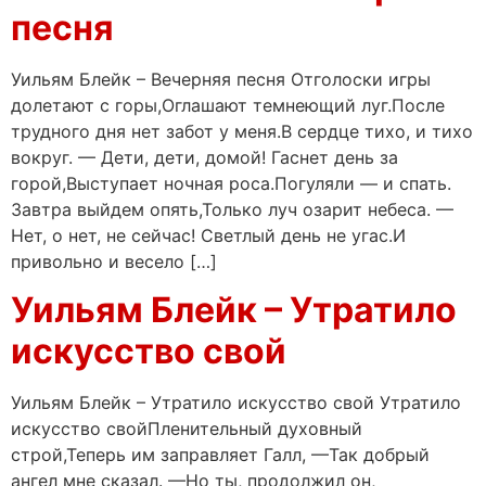
песня
Уильям Блейк – Вечерняя песня Отголоски игры
долетают с горы,Оглашают темнеющий луг.После
трудного дня нет забот у меня.В сердце тихо, и тихо
вокруг. — Дети, дети, домой! Гаснет день за
горой,Выступает ночная роса.Погуляли — и спать.
Завтра выйдем опять,Только луч озарит небеса. —
Нет, о нет, не сейчас! Светлый день не угас.И
привольно и весело […]
Уильям Блейк – Утратило
искусство свой
Уильям Блейк – Утратило искусство свой Утратило
искусство свойПленительный духовный
строй,Теперь им заправляет Галл, —Так добрый
ангел мне сказал. —Но ты, продолжил он,