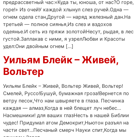
предрассветный час:«Куда ты, юноша, от нас?О горе,
горе!» Из очейУ каждой хлынул слез ручей.Одна —
огнем одела стан,Другой — наряд железный дан.На
третьей — полное сиянья,Из слез и вздохов
одеянье.И сеть из пряжи золотойНесут, рыдая, в лес
густой.Заплакав с ними, я узрелЛюбви и Красоты
удел:Они двойным огнем […]
Уильям Блейк – Живей,
Вольтер
Уильям Блейк – Живей, Вольтер Живей, Вольтер!
Смелей, Руссо!Бушуй, бумажная гроза!Вернется по
ветру песок,Что нам швыряете в глаза. Песчинка
каждая — алмаз,Когда в ней блещет луч небес…
Насмешники! для ваших глазНесть в нашей Библии
чудес! Придумал атом Демокрит,Ньютон разъял на
части свет…Песчаный смерч Науки спит,Когда мы