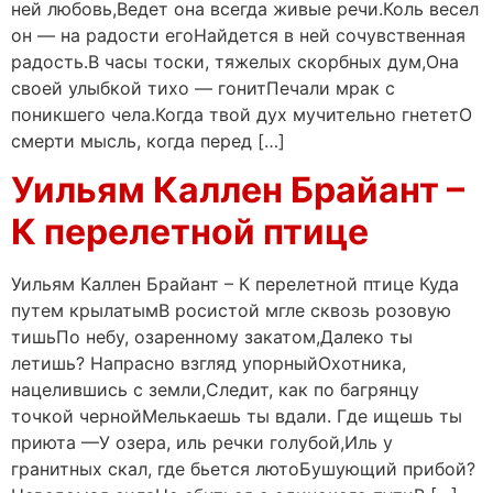
ней любовь,Ведет она всегда живые речи.Коль весел
он — на радости егоНайдется в ней сочувственная
радость.В часы тоски, тяжелых скорбных дум,Она
своей улыбкой тихо — гонитПечали мрак с
поникшего чела.Когда твой дух мучительно гнететО
смерти мысль, когда перед […]
Уильям Каллен Брайант –
К перелетной птице
Уильям Каллен Брайант – К перелетной птице Куда
путем крылатымВ росистой мгле сквозь розовую
тишьПо небу, озаренному закатом,Далеко ты
летишь? Напрасно взгляд упорныйОхотника,
нацелившись с земли,Следит, как по багрянцу
точкой чернойМелькаешь ты вдали. Где ищешь ты
приюта —У озера, иль речки голубой,Иль у
гранитных скал, где бьется лютоБушующий прибой?