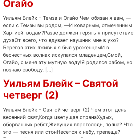
Огайо
Уильям Блейк – Темза и Огайо Чем обязан я вам, —
если с Темзы вы родом, —И коварным, отмеченным
Хартией, водам?Разве должен терять я присутствие
духаОт всего, что вдувает наушник мне в ухо?
Берегов этих лживых я был уроженцемИ в
бесчестных волнах искупался младенцем,Смой,
Огайо, с меня эту мутную воду!Я родился рабом, но
познаю свободу. […]
Уильям Блейк – Святой
четверг (2)
Уильям Блейк – Святой четверг (2) Чем этот день
весенний свят,Когда цветущая странаХудых,
оборванных ребят,Живущих впроголодь, полна? Что
это — песня или стонНесется к небу, трепеща?