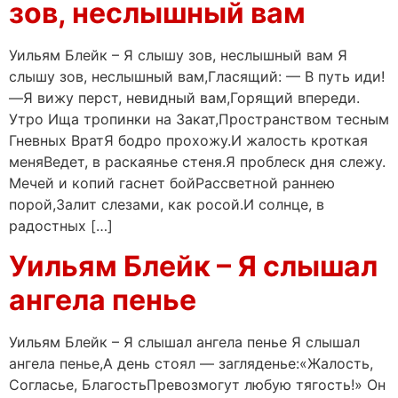
зов, неслышный вам
Уильям Блейк – Я слышу зов, неслышный вам Я
слышу зов, неслышный вам,Гласящий: — В путь иди!
—Я вижу перст, невидный вам,Горящий впереди.
Утро Ища тропинки на Закат,Пространством тесным
Гневных ВратЯ бодро прохожу.И жалость кроткая
меняВедет, в раскаянье стеня.Я проблеск дня слежу.
Мечей и копий гаснет бойРассветной раннею
порой,Залит слезами, как росой.И солнце, в
радостных […]
Уильям Блейк – Я слышал
ангела пенье
Уильям Блейк – Я слышал ангела пенье Я слышал
ангела пенье,А день стоял — загляденье:«Жалость,
Согласье, БлагостьПревозмогут любую тягость!» Он