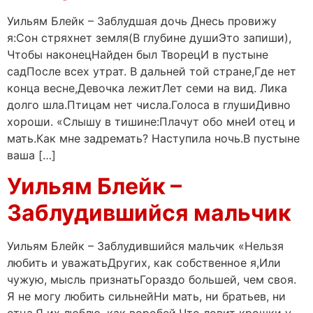
Уильям Блейк – Заблудшая дочь Днесь провижу
я:Сон стряхнет земля(В глубине душиЭто запиши),
Чтобы наконецНайден был ТворецИ в пустыне
садПосле всех утрат. В дальней той стране,Где нет
конца весне,Девочка лежитЛет семи на вид. Лика
долго шла.Птицам нет числа.Голоса в глушиДивно
хороши. «Слышу в тишине:Плачут обо мнеИ отец и
мать.Как мне задремать? Наступила ночь.В пустыне
ваша […]
Уильям Блейк –
Заблудившийся мальчик
Уильям Блейк – Заблудившийся мальчик «Нельзя
любить и уважатьДругих, как собственное я,Или
чужую, мысль признатьГораздо большей, чем своя.
Я не могу любить сильнейНи мать, ни братьев, ни