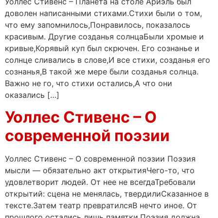
Уоллес Стивенс – Планета на столе Ариэль был
доволен написанными стихами.Стихи были о том,
что ему запомнилось,Понравилось, показалось
красивым. Другие созданья солнцаБыли хромые и
кривые,Корявый куп был скрючен. Его сознанье и
солнце сливались в слове,И все стихи, созданья его
сознанья,В такой же мере были созданья солнца.
Важно не го, что стихи остались,А что они
оказались […]
Уоллес Стивенс – О
современной поэзии
Уоллес Стивенс – О современной поэзии Поэзия
мысли — обязательно акт открытияЧего-то, что
удовлетворит людей. От нее не всегдаТребовали
открытий: сцена не менялась, твердилиСказанное в
тексте.Затем театр превратилсяВ нечто иное. От
прошлого остались лишь памятки.Поэзия должна