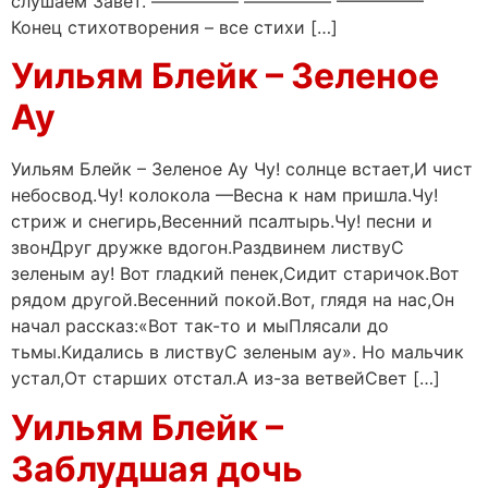
слушаем Завет. ————— ————— —————
Конец стихотворения – все стихи […]
Уильям Блейк – Зеленое
Ау
Уильям Блейк – Зеленое Ау Чу! солнце встает,И чист
небосвод.Чу! колокола —Весна к нам пришла.Чу!
стриж и снегирь,Весенний псалтырь.Чу! песни и
звонДруг дружке вдогон.Раздвинем листвуС
зеленым ау! Вот гладкий пенек,Сидит старичок.Вот
рядом другой.Весенний покой.Вот, глядя на нас,Он
начал рассказ:«Вот так-то и мыПлясали до
тьмы.Кидались в листвуС зеленым ау». Но мальчик
устал,От старших отстал.А из-за ветвейСвет […]
Уильям Блейк –
Заблудшая дочь