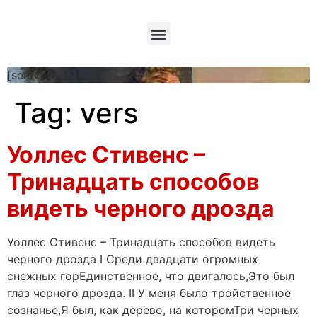
[searchform]
Tag:
vers
Уоллес Стивенс –
Тринадцать способов
видеть черного дрозда
Уоллес Стивенс – Тринадцать способов видеть
черного дрозда I Среди двадцати огромных
снежных горЕдинственное, что двигалось,Это был
глаз черного дрозда. II У меня было тройственное
сознанье,Я был, как дерево, на которомТри черных