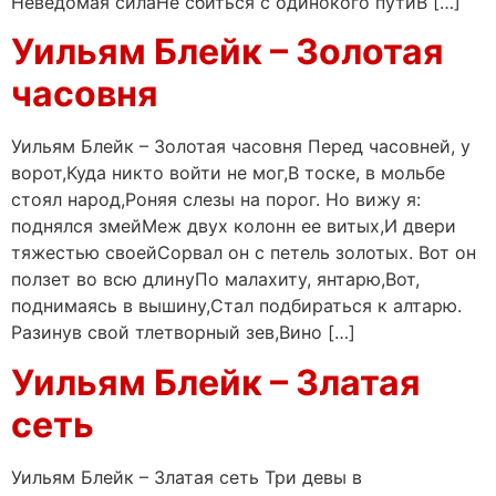
Неведомая силаНе сбиться с одинокого путиВ […]
Уильям Блейк – Золотая
часовня
Уильям Блейк – Золотая часовня Перед часовней, у
ворот,Куда никто войти не мог,В тоске, в мольбе
стоял народ,Роняя слезы на порог. Но вижу я:
поднялся змейМеж двух колонн ее витых,И двери
тяжестью своейСорвал он с петель золотых. Вот он
ползет во всю длинуПо малахиту, янтарю,Вот,
поднимаясь в вышину,Стал подбираться к алтарю.
Разинув свой тлетворный зев,Вино […]
Уильям Блейк – Златая
сеть
Уильям Блейк – Златая сеть Три девы в