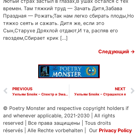
лютый страх застыл в глазах,В ушах остался с тех
времен. Там тяжкий труд — Зачать Дитя,Забава
Праздная — Рожать;Так нам легко сбирать плоды,Но
тяжко сеять и сажать. Дитя же, если это
Сын,Старухе Дряхлой отдают,И та, распяв его
гвоздем,Сбирает крик […]
Следующий
→
PREVIOUS
NEXT
Уильям Блейк – Спектр и Эманация
Уильям Блейк – Страшился я
© Poetry Monster and respective copyright holders if
and whenever applicable, 2021-2030
|
All rights
reserved
|
Все права защищены
|
Tous droits
réservés
|
Alle Rechte vorbehalten | Our
Privacy Policy