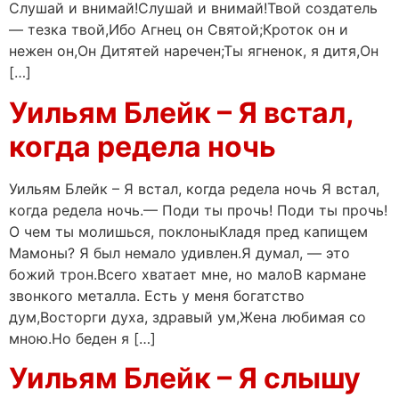
Слушай и внимай!Слушай и внимай!Твой создатель
— тезка твой,Ибо Агнец он Святой;Кроток он и
нежен он,Он Дитятей наречен;Ты ягненок, я дитя,Он
[…]
Уильям Блейк – Я встал,
когда редела ночь
Уильям Блейк – Я встал, когда редела ночь Я встал,
когда редела ночь.— Поди ты прочь! Поди ты прочь!
О чем ты молишься, поклоныКладя пред капищем
Мамоны? Я был немало удивлен.Я думал, — это
божий трон.Всего хватает мне, но малоВ кармане
звонкого металла. Есть у меня богатство
дум,Восторги духа, здравый ум,Жена любимая со
мною.Но беден я […]
Уильям Блейк – Я слышу