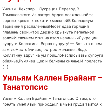
Уильям Шекспир – Лукреция Перевод В.
Томашевского Из лагеря Ардеи осажденнойНа
черных крыльях похоти хмельнойВ Колладиум
Тарквиний распаленныйНесет едва горящий
пламень свой,Чтоб дерзко брызнуть пепельной
золойИ тлением огня на взор невинныйЛукреции,
супруги Коллатина. Верна супругу! — Вот что в нем
зажглоНастойчивое, острое желанье…Ведь
Коллатину вдруг на ум пришлоРасписывать супруги
обаянье,Румянец щек и белизны сиянье,И прелесть
[…]
Уильям Каллен Брайант –
Танатопсис
Уильям Каллен Брайант – Танатопсис С тем, кто
понять умел язык природы,И в чьей груди таится к