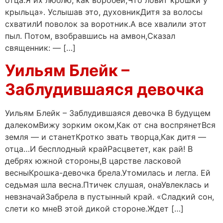
отца.Я их люблю, как воробей,Что ловит крошки у
крыльца». Услышав это, духовникДитя за волосы
схватилИ поволок за воротник.А все хвалили этот
пыл. Потом, взобравшись на амвон,Сказал
священник: — […]
Уильям Блейк –
Заблудившаяся девочка
Уильям Блейк – Заблудившаяся девочка В будущем
далекомВижу зорким оком,Как от сна воспрянетВся
земля — и станетКротко звать творца,Как дитя —
отца…И бесплодный крайРасцветет, как рай! В
дебрях южной стороны,В царстве ласковой
весныКрошка-девочка брела.Утомилась и легла. Ей
седьмая шла весна.Птичек слушая, онаУвлеклась и
невзначайЗабрела в пустынный край. «Сладкий сон,
слети ко мнеВ этой дикой стороне.Ждет […]