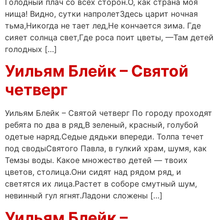
Голодный плач со всех сторон.О, как страна моя
нища! Видно, сутки напролетЗдесь царит ночная
тьма,Никогда не тает лед,Не кончается зима. Где
сияет солнца свет,Где роса поит цветы, —Там детей
голодных […]
Уильям Блейк – Святой
четверг
Уильям Блейк – Святой четверг По городу проходят
ребята по два в ряд,В зеленый, красный, голубой
одетые наряд.Седые дядьки впереди. Толпа течет
под сводыСвятого Павла, в гулкий храм, шумя, как
Темзы воды. Какое множество детей — твоих
цветов, столица.Они сидят над рядом ряд, и
светятся их лица.Растет в соборе смутный шум,
невинный гул ягнят.Ладони сложены […]
Уильям Блейк –