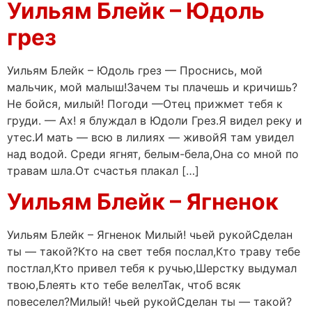
Уильям Блейк – Юдоль
грез
Уильям Блейк – Юдоль грез — Проснись, мой
мальчик, мой малыш!Зачем ты плачешь и кричишь?
Не бойся, милый! Погоди —Отец прижмет тебя к
груди. — Ах! я блуждал в Юдоли Грез.Я видел реку и
утес.И мать — всю в лилиях — живойЯ там увидел
над водой. Среди ягнят, белым-бела,Она со мной по
травам шла.От счастья плакал […]
Уильям Блейк – Ягненок
Уильям Блейк – Ягненок Милый! чьей рукойСделан
ты — такой?Кто на свет тебя послал,Кто траву тебе
постлал,Кто привел тебя к ручью,Шерстку выдумал
твою,Блеять кто тебе велелТак, чтоб всяк
повеселел?Милый! чьей рукойСделан ты — такой?