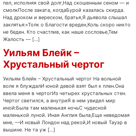
пел, исполняя свой долг,Над скошенным сеном — и
смолкПосле заката, когдаБурой казалась скирда.
Над дроком и вереском, братья,Я дьявола слышал
заклятья:«Толк о Благости вреден,Коль скоро никто
не беден. Кто счастлив, как наше сословье,Тем
Жалость — […]
Уильям Блейк –
Хрустальный чертог
Уильям Блейк – Хрустальный чертог На вольной
воле я блуждалИ юной девой взят был к плен.Она
ввела меня в чертогИз четырех хрустальных стен.
Чертог светился, а внутриЯ в нем увидел мир
иной:Была там маленькая ночьС чудесной
маленькой луной. Иная Англия была,Еще неведомая
мне, —И новый Лондон над рекой,И новый Тауэр в
вышине. Не та уж […]