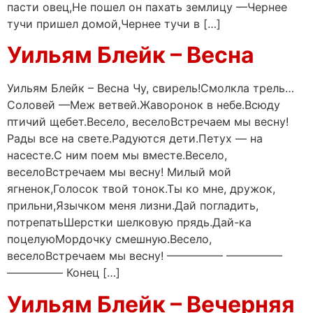
пасти овец,Не пошел он пахать землицу —Чернее
тучи пришел домой,Чернее тучи в […]
Уильям Блейк – Весна
Уильям Блейк – Весна Чу, свирель!Смолкла трель…
Соловей —Меж ветвей.Жаворонок в небе.Всюду
птичий щебет.Весело, веселоВстречаем мы весну!
Рады все на свете.Радуются дети.Петух — на
насесте.С ним поем мы вместе.Весело,
веселоВстречаем мы весну! Милый мой
ягненок,Голосок твой тонок.Ты ко мне, дружок,
прильни,Язычком меня лизни.Дай погладить,
потрепатьШерстки шелковую прядь.Дай-ка
поцелуюМордочку смешную.Весело,
веселоВстречаем мы весну! ————— —————
————— Конец […]
Уильям Блейк – Вечерняя