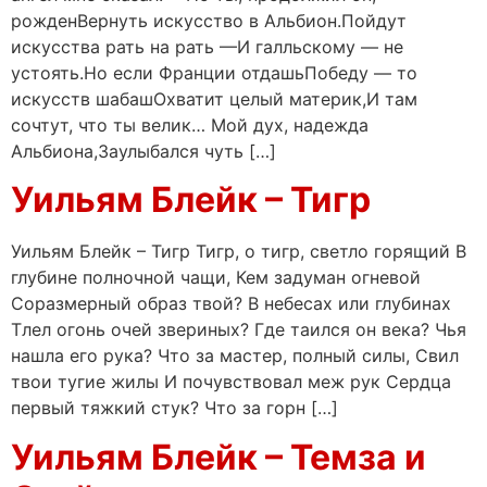
рожденВернуть искусство в Альбион.Пойдут
искусства рать на рать —И галльскому — не
устоять.Но если Франции отдашьПобеду — то
искусств шабашОхватит целый материк,И там
сочтут, что ты велик… Мой дух, надежда
Альбиона,Заулыбался чуть […]
Уильям Блейк – Тигр
Уильям Блейк – Тигр Тигр, о тигр, светло горящий В
глубине полночной чащи, Кем задуман огневой
Соразмерный образ твой? В небесах или глубинах
Тлел огонь очей звериных? Где таился он века? Чья
нашла его рука? Что за мастер, полный силы, Свил
твои тугие жилы И почувствовал меж рук Сердца
первый тяжкий стук? Что за горн […]
Уильям Блейк – Темза и