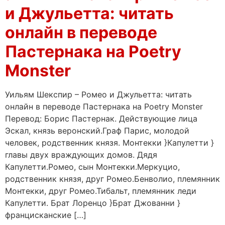
и Джульетта: читать
онлайн в переводе
Пастернака на Poetry
Monster
Уильям Шекспир – Ромео и Джульетта: читать
онлайн в переводе Пастернака на Poetry Monster
Перевод: Борис Пастернак. Действующие лица
Эскал, князь веронский.Граф Парис, молодой
человек, родственник князя. Монтекки }Капулетти }
главы двух враждующих домов. Дядя
Капулетти.Ромео, сын Монтекки.Меркуцио,
родственник князя, друг Ромео.Бенволио, племянник
Монтекки, друг Ромео.Тибальт, племянник леди
Капулетти. Брат Лоренцо }Брат Джованни }
францисканские […]