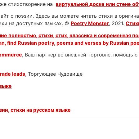
аже стихотворение на
виртуальной доске или стене о
йт о поэзии. Здесь вы можете читать стихи в оригинал
тихи на доступных языках. ©
Poetry Monster
, 2021.
Стих
ие полностью, стихи, стих, классика и современная по
an, find Russian poetry, poems and verses by Russian po
Commerce
, Ваш партнёр во внешней торговле, помощь 
rade leads
, Торгующее Чудовище
языке
ии, стихи на русском языке