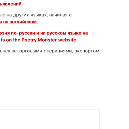
бъявлений
.
е на других языках, начиная с
и на английском.
эзия по-русски и на русском языке на
ets on the
Poetry.Monster website.
с внешнеторговыми операциями, экспортом