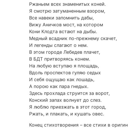
Ржаньем всех знаменитых коней.
Я смотрю затуманенным взором,
Все навеки запомнить дабы,
Вижу Аничков мост, на котором
Кони Клодта встают на дыбы.
Медный всадник по-прежнему скачет,
И легенды слагают о нем.
В этом городе Лебедев плачет,
В БДТ притворяясь конем.
На любую вступаю я площадь,
Вдоль проспектов гуляю седых
И себя ощущаю как лошадь,
А порою как пара гнедых.
Здесь прохлада струится за ворот,
Конский запах волнует до слез.
Я люблю приезжать в этот город,
Ржать, и плакать, и кушать овес.
Конец стихотворения – все стихи в ориги