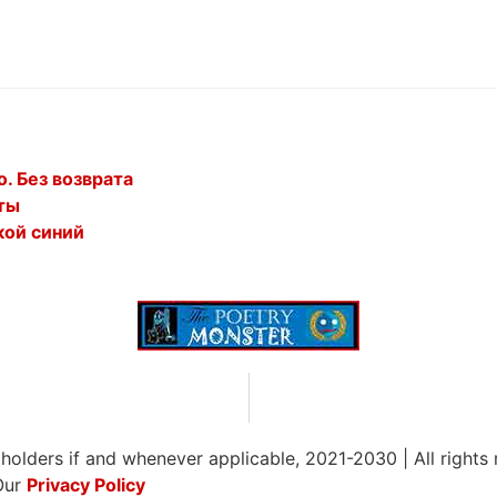
. Без возврата
ты
кой синий
 holders if and whenever applicable, 2021-2030
|
All rights
Our
Privacy Policy