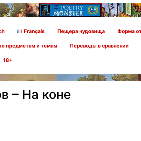
ch
Français
Пещера чудовища
Форма от
по предметам и темам
Переводы в сравнении
18+
в – На коне