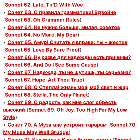
(
Sonnet 62. Late, Tir’D With Woe
)
•
Сонет 63. О правила грамматики! Вдвойне
(
Sonnet 63. Oh Grammar Rules
)
•
Сонет 64. Не нужно больше, милая, советов
(
Sonnet 64. No More, My Dear
)
•
Сонет 65. Амур! Считать я вправе: ты – жесток
(
Sonnet 65. Love By Sure Proof
)
•
Сонет 66. Ну разве для надежды есть причины?
(
Sonnet 66. And Do I See Some Cause
)
•
Сонет 67. Надежда, ты не шутишь, ты серьезна?
(
Sonnet 67. Hope, Art Thou True
)
•
Сонет 68. О Стелла! жизнь моя, мой свет и жар
(
Sonnet 68. Stella, The Only Planet
)
•
Сонет 69. О радость, как мне слог обресть
высокий
(
Sonnet 69. Oh Joy, Too High For My Low
Style
)
•
Сонет 70. А Муза мне устроит тарарам
(
Sonnet 70.
My Muse May Well Grudge
)
•
Сонет 71. Кто ищет в Книге бытия листы
(
Sonnet