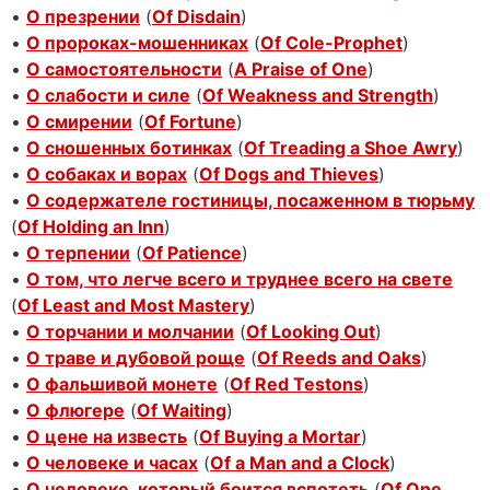
•
О презрении
(
Of Disdain
)
•
О пророках-мошенниках
(
Of Cole-Prophet
)
•
О самостоятельности
(
A Praise of One
)
•
О слабости и силе
(
Of Weakness and Strength
)
•
О смирении
(
Of Fortune
)
•
О сношенных ботинках
(
Of Treading a Shoe Awry
)
•
О собаках и ворах
(
Of Dogs and Thieves
)
•
О содержателе гостиницы, посаженном в тюрьму
(
Of Holding an Inn
)
•
О терпении
(
Of Patience
)
•
О том, что легче всего и труднее всего на свете
(
Of Least and Most Mastery
)
•
О торчании и молчании
(
Of Looking Out
)
•
О траве и дубовой роще
(
Of Reeds and Oaks
)
•
О фальшивой монете
(
Of Red Testons
)
•
О флюгере
(
Of Waiting
)
•
О цене на известь
(
Of Buying a Mortar
)
•
О человеке и часах
(
Of a Man and a Clock
)
•
О человеке, который боится вспотеть
(
Of One