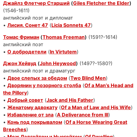
Джайлз Флетчер Старший
(
Giles Fletcher the Elder
)
(1546-1611)
английский поэт и дипломат
•
Лисия. Сонет 47
(
Licia Sonnets 47
)
Томас Фриман
(
Thomas Freeman
)
(1591?-1614)
английский поэт
•
О добродетели
(
In Virtutem
)
Джон Хейвуд
(
John Heywood
)
(1497?-1580?)
английский поэт и драматург
•
Двое слепых за обедом
(
Two Blind Men
)
•
Дворянин у позорного столба
(
Of a Man’s Head and
the Pillory
)
•
Добрый совет
(
Jack and His Father
)
•
Женатому адвокату
(
Of a Man of Law and His Wife
)
•
Избавление от зла
(
A Deliverance from Ill
)
•
Конь под покрывалом
(
Of a Horse Wearing Great
Breeches
)
•
Меж Ладгейтом и Ньюгейтом
(
Of Dwelling
)