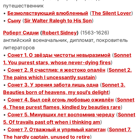
путешественник
•
Безмолвствующий влюбленный
(
The Silent Lover
)
•
Сыну
(
Sir Walter Ralegh to His Son
)
Роберт Сидни
(
Robert Sidney
)
(1563-1626)
английский военачальник, дипломат, покровитель
литераторов
•
Сонет 1. О звёзды чистоты невыразимой
(
Sonnet
1. You purest stars, whose never-dying fires
)
•
Сонет 2. Я счастлив: я жестоко опалён
(
Sonnet 2.
The pains which I uncessantly sustain
)
•
Сонет 3. У зрения забота лишь одна
(
Sonnet 3.
Beauties born of heavens, my soul’s delight
)
•
Сонет 4. Был сей огонь любовью оживлён
(
Sonnet
4. These purest flames, kindled by beauties rare
)
•
Сонет 5. Минувших лет воспомнив череду
(
Sonnet
5. Of travails past oft when i thinking am
)
•
Сонет 7. Отважный и упрямый капитан
(
Sonnet 7.
The hardly captain, unused to retire
)