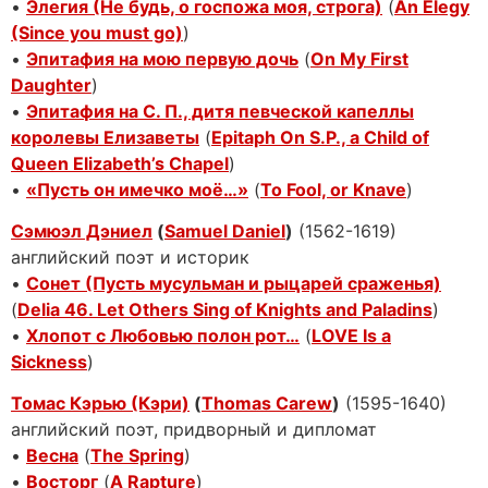
•
Элегия (Не будь, о госпожа моя, строга)
(
An Elegy
(Since you must go)
)
•
Эпитафия на мою первую дочь
(
On My First
Daughter
)
•
Эпитафия на С. П., дитя певческой капеллы
королевы Елизаветы
(
Epitaph On S.P., a Child of
Queen Elizabeth’s Chapel
)
•
«Пусть он имечко моё…»
(
To Fool, or Knave
)
Сэмюэл Дэниел
(
Samuel Daniel
)
(1562-1619)
английский поэт и историк
•
Сонет (Пусть мусульман и рыцарей сраженья)
(
Delia 46. Let Others Sing of Knights and Paladins
)
•
Хлопот с Любовью полон рот…
(
LOVE Is a
Sickness
)
Томас Кэрью (Кэри)
(
Thomas Carew
)
(1595-1640)
английский поэт, придворный и дипломат
•
Весна
(
The Spring
)
•
Восторг
(
A Rapture
)