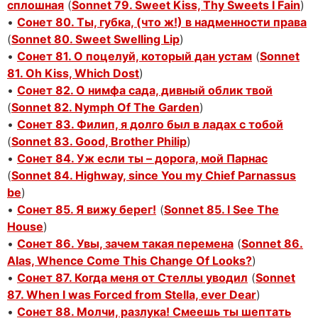
сплошная
(
Sonnet 79. Sweet Kiss, Thy Sweets I Fain
)
•
Сонет 80. Ты, губка, (что ж!) в надменности права
(
Sonnet 80. Sweet Swelling Lip
)
•
Сонет 81. О поцелуй, который дан устам
(
Sonnet
81. Oh Kiss, Which Dost
)
•
Сонет 82. О нимфа сада, дивный облик твой
(
Sonnet 82. Nymph Of The Garden
)
•
Сонет 83. Филип, я долго был в ладах с тобой
(
Sonnet 83. Good, Brother Philip
)
•
Сонет 84. Уж если ты – дорога, мой Парнас
(
Sonnet 84. Highway, since You my Chief Parnassus
be
)
•
Сонет 85. Я вижу берег!
(
Sonnet 85. I See The
House
)
•
Сонет 86. Увы, зачем такая перемена
(
Sonnet 86.
Alas, Whence Come This Change Of Looks?
)
•
Сонет 87. Когда меня от Стеллы уводил
(
Sonnet
87. When I was Forced from Stella, ever Dear
)
•
Сонет 88. Молчи, разлука! Смеешь ты шептать