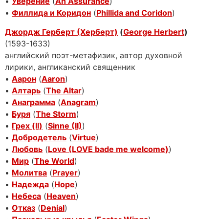
•
Уверение
(
An Assurance
)
•
Филлида и Коридон
(
Phillida and Coridon
)
Джордж Герберт (Херберт)
(
George Herbert
)
(1593-1633)
английский поэт-метафизик, автор духовной
лирики, англиканский священник
•
Аарон
(
Aaron
)
•
Алтарь
(
The Altar
)
•
Анаграмма
(
Anagram
)
•
Буря
(
The Storm
)
•
Грех (II)
(
Sinne (II)
)
•
Добродетель
(
Virtue
)
•
Любовь
(
Love (LOVE bade me welcome)
)
•
Мир
(
The World
)
•
Молитва
(
Prayer
)
•
Надежда
(
Hope
)
•
Небеса
(
Heaven
)
•
Отказ
(
Denial
)