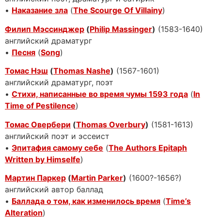
•
Наказание зла
(
The Scourge Of Villainy
)
Филип Мэссинджер
(
Philip Massinger
)
(1583-1640)
английский драматург
•
Песня
(
Song
)
Томас Нэш
(
Thomas Nashe
)
(1567-1601)
английский драматург, поэт
•
Стихи, написанные во время чумы 1593 года
(
In
Time of Pestilence
)
Томас Овербери
(
Thomas Overbury
)
(1581-1613)
английский поэт и эссеист
•
Эпитафия самому себе
(
The Authors Epitaph
Written by Himselfe
)
Мартин Паркер
(
Martin Parker
)
(1600?-1656?)
английский автор баллад
•
Баллада о том, как изменилось время
(
Time’s
Alteration
)