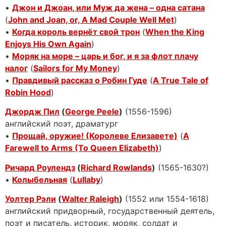
•
Джон и Джоан, или Муж да жена – одна сатана
(
John and Joan, or, A Mad Couple Well Met
)
•
Когда король вернёт свой трон
(
When the King
Enjoys His Own Again
)
•
Моряк на море – царь и бог, и я за флот плачу
налог
(
Sailors for My Money
)
•
Правдивый рассказ о Робин Гуде
(
A True Tale of
Robin Hood
)
Джордж Пил
(
George Peele
)
(1556-1596)
английский поэт, драматург
•
Прощай, оружие! (Королеве Елизавете)
(
A
Farewell to Arms (To Queen Elizabeth)
)
Ричард Роулендз
(
Richard Rowlands
)
(1565-1630?)
•
Колыбельная
(
Lullaby
)
Уолтер Рэли
(
Walter Raleigh
)
(1552 или 1554-1618)
английский придворный, государственный деятель,
поэт и писатель, историк, моряк, солдат и