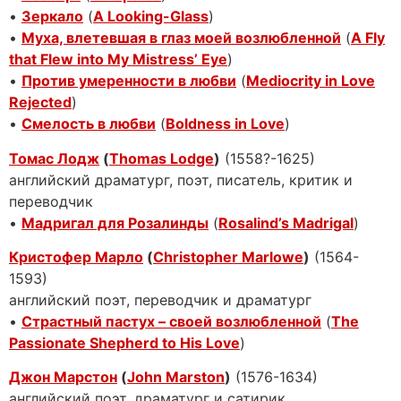
•
Зеркало
(
A Looking-Glass
)
•
Муха, влетевшая в глаз моей возлюбленной
(
A Fly
that Flew into My Mistress’ Eye
)
•
Против умеренности в любви
(
Mediocrity in Love
Rejected
)
•
Смелость в любви
(
Boldness in Love
)
Томас Лодж
(
Thomas Lodge
)
(1558?-1625)
английский драматург, поэт, писатель, критик и
переводчик
•
Мадригал для Розалинды
(
Rosalind’s Madrigal
)
Кристофер Марло
(
Christopher Marlowe
)
(1564-
1593)
английский поэт, переводчик и драматург
•
Страстный пастух – своей возлюбленной
(
The
Passionate Shepherd to His Love
)
Джон Марстон
(
John Marston
)
(1576-1634)
английский поэт, драматург и сатирик