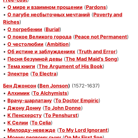
•
О мире и взаимном прощении
(
Pardons
)
•
О пагубе несбыточных мечтаний
(
Poverty and
Riches
)
•
О погребении
(
Burial
)
•
О покое Великого города
(
Peace not Permanent
)
•
О честолюбии
(
Ambition
)
•
Об истине и заблуждениях
(
Truth and Error
)
•
Песня безумной девы
(
The Mad Maid’s Song
)
•
Тема книги
(
The Argument of His Book
)
•
Электре
(
To Electra
)
Бен Джонсон
(
Ben Jonson
)
(1572-1637)
•
Алхимик
(
To Alchymists
)
•
Врачу-шарлатану
(
To Doctor Empiric
)
•
Джону Донну
(
To John Donne
)
•
К Пенсхерсту
(
To Penshurst
)
•
К Селии
(
To Celia
)
•
Милорду-невежде
(
To My Lord Ignorant
)
•
Моему первому сыну
(
On My First Son
)