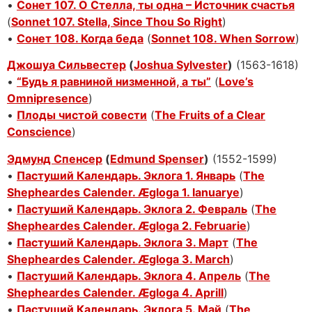
•
Сонет 107. О Стелла, ты одна – Источник счастья
(
Sonnet 107. Stella, Since Thou So Right
)
•
Сонет 108. Когда беда
(
Sonnet 108. When Sorrow
)
Джошуа Сильвестер
(
Joshua Sylvester
)
(1563-1618)
•
“Будь я равниной низменной, а ты”
(
Love’s
Omnipresence
)
•
Плоды чистой совести
(
The Fruits of a Clear
Conscience
)
Эдмунд Спенсер
(
Edmund Spenser
)
(1552-1599)
•
Пастуший Календарь. Эклога 1. Январь
(
The
Shepheardes Calender. Ægloga 1. Ianuarye
)
•
Пастуший Календарь. Эклога 2. Февраль
(
The
Shepheardes Calender. Ægloga 2. Februarie
)
•
Пастуший Календарь. Эклога 3. Март
(
The
Shepheardes Calender. Ægloga 3. March
)
•
Пастуший Календарь. Эклога 4. Апрель
(
The
Shepheardes Calender. Ægloga 4. Aprill
)
•
Пастуший Календарь. Эклога 5. Май
(
The