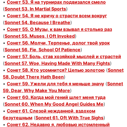
•
Сонет 53. Я на турнирах подвизался смело
(
Sonnet 53. In Martial Sports
)
•
Сонет 54. Я не кричу о страсти всем вокруг
(
Sonnet 54. Because I Breathe
)
•
Сонет 55. О Музы, к вам взывал я столько раз
(
Sonnet 55. Muses, I Oft Invoked
)
•
Сонет 56. Молчи, Терпенье, долог твой урок
(
Sonnet 56. Fie, School Of Patience
)
•
Сонет 57. Боль, став хозяйкой мыслей и страстей
(
Sonnet 57. Woe, Having Made With Many Fights
)
•
Сонет 58. Кто усомнится? Цепью золотою
(
Sonnet
58. Doubt There Hath Been
)
•
Сонет 59. Ужели для тебя я меньше значу
(
Sonnet
59. Dear, Why Make You More
)
•
Сонет 60. Когда мой гений шлет меня туда
(
Sonnet 60. When My Good Angel Guides Me
)
•
Сонет 61. Слезой нежданной, вздохом
безутешным
(
Sonnet 61. Oft With True Sighs
)
•
Сонет 62. Недавно я, любовью истомленный