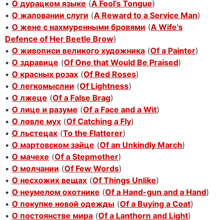
•
О дурацком языке
(
A Fool’s Tongue
)
•
О жаловании слуги
(
A Reward to a Service Man
)
•
О жене с нахмуренными бровями
(
A Wife’s
Defence of Her Beetle Brow
)
•
О живописи великого художника
(
Of a Painter
)
•
О здравице
(
Of One that Would Be Praised
)
•
О красных розах
(
Of Red Roses
)
•
О легкомыслии
(
Of Lightness
)
•
О лжеце
(
Of a False Brag
)
•
О лице и разуме
(
Of a Face and a Wit
)
•
О ловле мух
(
Of Catching a Fly
)
•
О льстецах
(
To the Flatterer
)
•
О мартовском зайце
(
Of an Unkindly March
)
•
О мачехе
(
Of a Stepmother
)
•
О молчании
(
Of Few Words
)
•
О несхожих вещах
(
Of Things Unlike
)
•
О неумелом охотнике
(
Of a Hand-gun and a Hand
)
•
О покупке новой одежды
(
Of a Buying a Coat
)
•
О постоянстве мира
(
Of a Lanthorn and Light
)