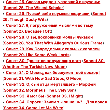
•
Сонет 25. Сказал мудрец, успевший в изученье
(
Sonnet 25. The Wisest Scholar
)
•
Сонет 26. Пускай себе неумные людишки
(
Sonnet
26. Though Dusty Wits
)
•
Сонет 27. Я, погруженный мыслями во тьму
(
Sonnet 27. Because I Oft
)
•
Сонет 28. О вы, поклонники молвы лукавой
(
Sonnet 28. You That With Allegory’s Curious Frame
)
•
Сонет 29. Как Сопредельник сильных королей
(
Sonnet 29. Like Some Weak Lords
)
•
Сонет 30. Грозят ли полумесяца рога
(
Sonnet 30.
Whether The Turkish New Moon
)
•
Сонет 31. О Месяц, как бесшумен твой восход!
(
Sonnet 31. With How Sad Steps, O Moon
)
•
Сонет 32. О, сын отца мертвящего – Морфей
(
Sonnet 32. Morpheus The Lively Son
)
•
Сонет 33. Я мог бы
(
Sonnet 33. I Might
)
•
Сонет 34. Спроси: Зачем ты пишешь? – Для покоя
(
Sonnet 34. Come Let Me Write
)