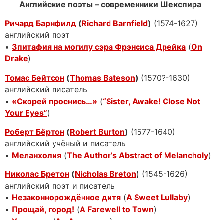
Английские поэты – современники Шекспира
Ричард Барнфилд
(
Richard Barnfield
)
(1574-1627)
английский поэт
•
Зпитафия на могилу сэра Фрэнсиса Дрейка
(
On
Drake
)
Томас Бейтсон
(
Thomas Bateson
)
(1570?-1630)
английский писатель
•
«Cкорей проснись…»
(
“Sister, Awake! Close Not
Your Eyes”
)
Роберт Бёртон
(
Robert Burton
)
(1577-1640)
английский учёный и писатель
•
Меланхолия
(
The Author’s Abstract of Melancholy
)
Николас Бретон
(
Nicholas Breton
)
(1545-1626)
английский поэт и писатель
•
Незаконнорождённое дитя
(
A Sweet Lullaby
)
•
Прощай, город!
(
A Farewell to Town
)