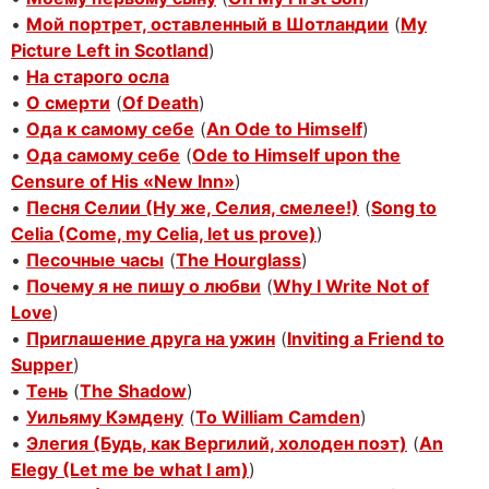
•
Мой портрет, оставленный в Шотландии
(
My
Picture Left in Scotland
)
•
На старого осла
•
О смерти
(
Of Death
)
•
Ода к самому себе
(
An Ode to Himself
)
•
Ода самому себе
(
Ode to Himself upon the
Censure of His «New Inn»
)
•
Песня Селии (Ну же, Селия, смелее!)
(
Song to
Celia (Come, my Celia, let us prove)
)
•
Песочные часы
(
The Hourglass
)
•
Почему я не пишу о любви
(
Why I Write Not of
Love
)
•
Приглашение друга на ужин
(
Inviting a Friend to
Supper
)
•
Тень
(
The Shadow
)
•
Уильяму Кэмдену
(
To William Camden
)
•
Элегия (Будь, как Вергилий, холоден поэт)
(
An
Elegy (Let me be what I am)
)