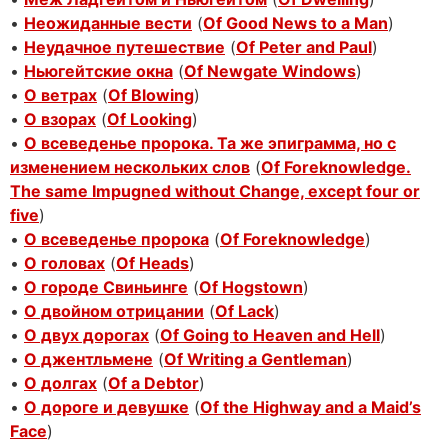
•
Неожиданные вести
(
Of Good News to a Man
)
•
Неудачное путешествие
(
Of Peter and Paul
)
•
Ньюгейтские окна
(
Of Newgate Windows
)
•
О ветрах
(
Of Blowing
)
•
О взорах
(
Of Looking
)
•
О всеведенье пророка. Та же эпиграмма, но с
изменением нескольких слов
(
Of Foreknowledge.
The same Impugned without Change, except four or
five
)
•
О всеведенье пророка
(
Of Foreknowledge
)
•
О головах
(
Of Heads
)
•
О городе Свиньинге
(
Of Hogstown
)
•
О двойном отрицании
(
Of Lack
)
•
О двух дорогах
(
Of Going to Heaven and Hell
)
•
О джентльмене
(
Of Writing a Gentleman
)
•
О долгах
(
Of a Debtor
)
•
О дороге и девушке
(
Of the Highway and a Maid’s
Face
)