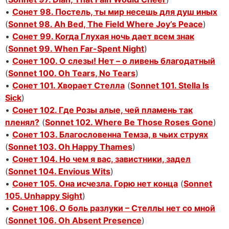
•
Сонет 98. Постель, ты мир несешь для душ иных
(
Sonnet 98. Ah Bed, The Field Where Joy’s Peace
)
•
Сонет 99. Когда Глухая ночь дает всем знак
(
Sonnet 99. When Far-Spent Night
)
•
Сонет 100. О слезы! Нет – о ливень благодатный
(
Sonnet 100. Oh Tears, No Tears
)
•
Сонет 101. Хворает Стелла
(
Sonnet 101. Stella Is
Sick
)
•
Сонет 102. Где Розы алые, чей пламень так
пленял?
(
Sonnet 102. Where Be Those Roses Gone
)
•
Сонет 103. Благословенна Темза, в чьих струях
(
Sonnet 103. Oh Happy Thames
)
•
Сонет 104. Но чем я вас, завистники, задел
(
Sonnet 104. Envious Wits
)
•
Сонет 105. Она исчезла. Горю нет конца
(
Sonnet
105. Unhappy Sight
)
•
Сонет 106. О боль разлуки – Стеллы нет со мной
(
Sonnet 106. Oh Absent Presence
)