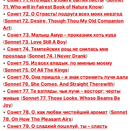
71. Who will in Fairest Book of Nature Know
)
•
Сонет 72. О Страсть! подруга всех моих невзгод
(
Sonnet 72. Desire, Though Thou My Old Companion
Art
)
•
Сонет 73. Малыш Амур – проказник хоть куда
(
Sonnet 73. Love Still A Boy
)
•
Сонет 74. Темпейских рощ не снилась мне
прохлада
(
Sonnet 74. I Never Drank
)
•
Сонет 75. Из всех владык, по мненью моему
(
Sonnet 75. Of All The Kings
)
•
Сонет 76. Она пришла – и знак стремить лучи дала
(
Sonnet 76. She Comes, And Straight Therewith
)
•
Сонет 77. Те взгляды, чьи лучи – восторг; черты
живые
(
Sonnet 77. Those Looks, Whose Beams Be
Joy
)
•
Сонет 78. О, как любви чистейший аромат
(
Sonnet
78. Oh How The Pleasant Airs
)
•
Сонет 79. О сладкий поцелуй, ты – сласть