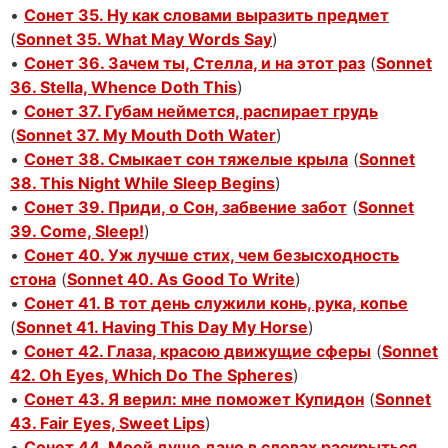
•
Сонет 35. Ну как словами выразить предмет
(
Sonnet 35. What May Words Say
)
•
Сонет 36. Зачем ты, Стелла, и на этот раз
(
Sonnet
36. Stella, Whence Doth This
)
•
Сонет 37. Губам неймется, распирает грудь
(
Sonnet 37. My Mouth Doth Water
)
•
Сонет 38. Смыкает сон тяжелые крыла
(
Sonnet
38. This Night While Sleep Begins
)
•
Сонет 39. Приди, о Сон, забвение забот
(
Sonnet
39. Come, Sleep!
)
•
Сонет 40. Уж лучше стих, чем безысходность
стона
(
Sonnet 40. As Good To Write
)
•
Сонет 41. В тот день служили конь, рука, копье
(
Sonnet 41. Having This Day My Horse
)
•
Сонет 42. Глаза, красою движущие сферы
(
Sonnet
42. Oh Eyes, Which Do The Spheres
)
•
Сонет 43. Я верил: мне поможет Купидон
(
Sonnet
43. Fair Eyes, Sweet Lips
)
•
Сонет 44. Моей душе дано в словах раскрыться