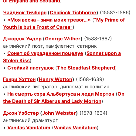
of England and Scotland
)
Чайдиок Тичборн
(
Chidiock Tichborne
)
(1558?-1586)
•
«Моя весна – зима моих тревог…»
(
“My Prime of
Youth Is but a Frost of Cares”
)
Джордж Уидер
(
George Wither
)
(1588-1667)
английский поэт, памфлетист, сатирик
•
Сонет об украденном поцелуе
(
Sonnet upon a
Stolen Kiss
)
•
Стойкий пастушок
(
The Steadfast Shepherd
)
Генри Уоттон
(
Henry Wotton
)
(1568-1639)
английский литератор, дипломат и политик
•
На смерть сэра Альбертуса и леди Мортон
(
On
the Death of Sir Alberus and Lady Morton
)
Джон Уэбстер
(
John Webster
)
(1578-1634)
английский драматург
•
Vanitas Vanitatum
(
Vanitas Vanitatum
)