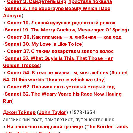
•
Сонет 3. Свидетель мир, пристала похвала
(
Sonnet 3. The Souerayne Beauty Which I Doo
Admyre
)
•
Сонет 19. Лесной кукушки радостный рожок
(
Sonnet 19. The Merry Cuckow, Messenger Of Spring
)
•
Сонет 30. Как пламень — я, любимая — как лед
(
Sonnet 30. My Love Is Like To Ice
)
•
Сонет 37. С таким коварством золото волос
(
Sonnet 37. What Guyle Is This, That Those Her
Golden Tresses
)
•
Сонет 54. В театре жизни ты, моя любовь
(
Sonnet
54. Of this worlds Theatre in which we stay
)
•
Сонет 62. Окончил путь усталый старый год
(
Sonnet 62. The Weary Yeare his Race Now Hauing
Run
)
Джон Тейлор
(
John Taylor
)
(1578-1654)
английский поэт, памфлетист, путешественник
•
На англо-шотландской границе
(
The Border Lands