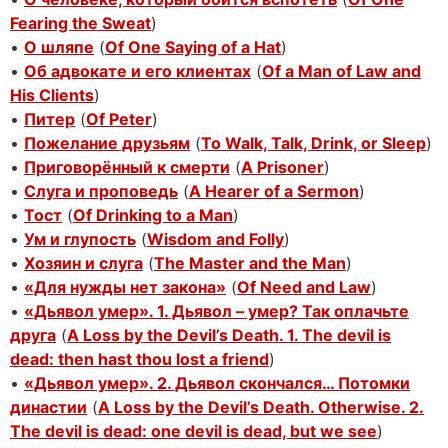
Fearing the Sweat
)
•
О шляпе
(
Of One Saying of a Hat
)
•
Об адвокате и его клиентах
(
Of a Man of Law and
His Clients
)
•
Питер
(
Of Peter
)
•
Пожелание друзьям
(
To Walk, Talk, Drink, or Sleep
)
•
Приговорённый к смерти
(
A Prisoner
)
•
Слуга и проповедь
(
A Hearer of a Sermon
)
•
Тост
(
Of Drinking to a Man
)
•
Ум и глупость
(
Wisdom and Folly
)
•
Хозяин и слуга
(
The Master and the Man
)
•
«Для нужды нет закона»
(
Of Need and Law
)
•
«Дьявол умер». 1. Дьявол – умер? Так оплачьте
друга
(
A Loss by the Devil’s Death. 1. The devil is
dead: then hast thou lost a friend
)
•
«Дьявол умер». 2. Дьявол скончался… Потомки
династии
(
A Loss by the Devil’s Death. Otherwise. 2.
The devil is dead: one devil is dead, but we see
)