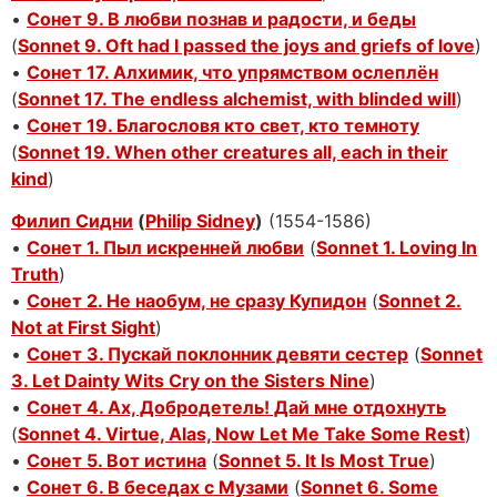
•
Сонет 9. В любви познав и радости, и беды
(
Sonnet 9. Oft had I passed the joys and griefs of love
)
•
Сонет 17. Алхимик, что упрямством ослеплён
(
Sonnet 17. The endless alchemist, with blinded will
)
•
Сонет 19. Благословя кто свет, кто темноту
(
Sonnet 19. When other creatures all, each in their
kind
)
Филип Сидни
(
Philip Sidney
)
(1554-1586)
•
Сонет 1. Пыл искренней любви
(
Sonnet 1. Loving In
Truth
)
•
Сонет 2. Не наобум, не сразу Купидон
(
Sonnet 2.
Not at First Sight
)
•
Сонет 3. Пускай поклонник девяти сестер
(
Sonnet
3. Let Dainty Wits Cry on the Sisters Nine
)
•
Сонет 4. Ах, Добродетель! Дай мне отдохнуть
(
Sonnet 4. Virtue, Alas, Now Let Me Take Some Rest
)
•
Сонет 5. Вот истина
(
Sonnet 5. It Is Most True
)
•
Сонет 6. В беседах с Музами
(
Sonnet 6. Some