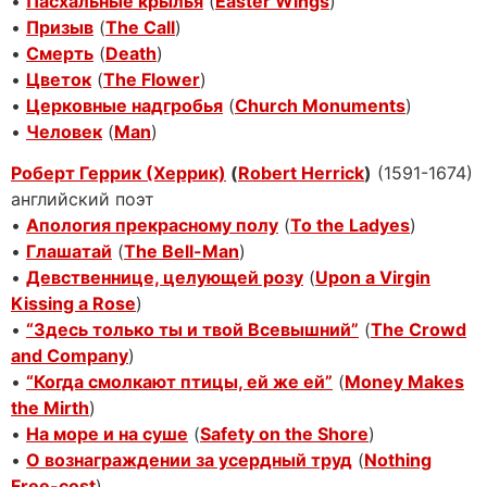
•
Пасхальные крылья
(
Easter Wings
)
•
Призыв
(
The Call
)
•
Смерть
(
Death
)
•
Цветок
(
The Flower
)
•
Церковные надгробья
(
Church Monuments
)
•
Человек
(
Man
)
Роберт Геррик (Херрик)
(
Robert Herrick
)
(1591-1674)
английский поэт
•
Апология прекрасному полу
(
To the Ladyes
)
•
Глашатай
(
The Bell-Man
)
•
Девственнице, целующей розу
(
Upon a Virgin
Kissing a Rose
)
•
“Здесь только ты и твой Всевышний”
(
The Crowd
and Company
)
•
“Когда смолкают птицы, ей же ей”
(
Money Makes
the Mirth
)
•
На море и на суше
(
Safety on the Shore
)
•
О вознаграждении за усердный труд
(
Nothing
Free-cost
)