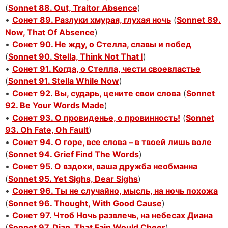
(
Sonnet 88. Out, Traitor Absence
)
•
Сонет 89. Разлуки хмурая, глухая ночь
(
Sonnet 89.
Now, That Of Absence
)
•
Сонет 90. Не жду, о Стелла, славы и побед
(
Sonnet 90. Stella, Think Not That I
)
•
Сонет 91. Когда, о Стелла, чести своевластье
(
Sonnet 91. Stella While Now
)
•
Сонет 92. Вы, сударь, цените свои слова
(
Sonnet
92. Be Your Words Made
)
•
Сонет 93. О провиденье, о провинность!
(
Sonnet
93. Oh Fate, Oh Fault
)
•
Сонет 94. О горе, все слова – в твоей лишь воле
(
Sonnet 94. Grief Find The Words
)
•
Сонет 95. О вздохи, ваша дружба необманна
(
Sonnet 95. Yet Sighs, Dear Sighs
)
•
Сонет 96. Ты не случайно, мысль, на ночь похожа
(
Sonnet 96. Thought, With Good Cause
)
•
Сонет 97. Чтоб Ночь развлечь, на небесах Диана
(
Sonnet 97. Dian, That Fain Would Cheer
)