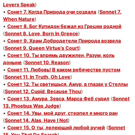
Lovers Speak
)
•
Сонет 7. Когда Природа очи создала
(
Sonnet 7.
When Nature
)
•
Сонет 8. Бог Купидон бежал из Греции родной
(
Sonnet 8. Love, Born In Greece
)
•
Сонет 9. Храм Добродетели Природа возвела
(
Sonnet 9. Queen Virtue’s Court
)
•
Сонет 10. Ты впрямь двужилен, Разум, коль
доныне
(
Sonnet 10. Reason
)
•
Сонет 11. Любовь! В каком ребячестве пустом
(
Sonnet 11. In Truth, Oh Love
)
•
Сонет 12. Ты светишься, Амур, в глазах у Стеллы
(
Sonnet 12. Cupid, Because Thou
)
•
Сонет 13. Амура, Зевса, Марса Феб судил
(
Sonnet
13. Phoebus Was Judge
)
•
Сонет 14. Увы, мой друг, стерпел я много ран
(
Sonnet 14. Alas, Have I Not
)
•
Сонет 15. О ты, лелеющий любой ручей
(
Sonnet
15. You That Do Search
)