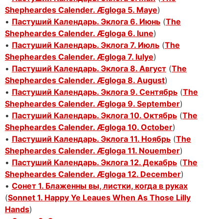
Shepheardes Calender. Ægloga 5. Maye
)
•
Пастуший Календарь. Эклога 6. Июнь
(
The
Shepheardes Calender. Ægloga 6. Iune
)
•
Пастуший Календарь. Эклога 7. Июль
(
The
Shepheardes Calender. Ægloga 7. Iulye
)
•
Пастуший Календарь. Эклога 8. Август
(
The
Shepheardes Calender. Ægloga 8. August
)
•
Пастуший Календарь. Эклога 9. Сентябрь
(
The
Shepheardes Calender. Ægloga 9. September
)
•
Пастуший Календарь. Эклога 10. Октябрь
(
The
Shepheardes Calender. Ægloga 10. October
)
•
Пастуший Календарь. Эклога 11. Ноябрь
(
The
Shepheardes Calender. Ægloga 11. Nouember
)
•
Пастуший Календарь. Эклога 12. Декабрь
(
The
Shepheardes Calender. Ægloga 12. December
)
•
Сонет 1. Блаженны вы, листки, когда в руках
(
Sonnet 1. Happy Ye Leaues When As Those Lilly
Hands
)