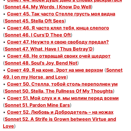
(
Sonnet 44. My Words, I Know Do Well
)
•
Сонет 45. Так часто Стелле грусть моя видна
(
Sonnet 45. Stella Oft Sees
)
•
Сонет 46. Я часто клял тебя, юнца слепого
(
Sonnet 46. I Curs’D Thee Oft
)
•
Сонет 47. Неужто я свою свободу предал?
(
Sonnet 47. What, Have I Thus Betray’D
)
•
Сонет 48. Не отвращай своих очей щедрот
(
Sonnet 48. Soul’s Joy, Bend Not
)
•
Сонет 49. Я на коне, Эрот на мне верхом
(
Sonnet
49. I on my Horse, and Love
)
•
Сонет 50. Стелла, тобой столь переполнен ум
(
Sonnet 50. Stella, The Fullness Of My Thoughts
)
•
Сонет 51. Мой слух и я, мы молим перед всеми
(
Sonnet 51. Pardon Mine Ears
)
•
Сонет 52. Любовь и Добродетель – на ножах
(
Sonnet 52. A Strife is Grown between Virtue and
Love
)