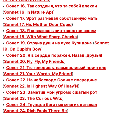
•
Сонет 16. Так создан я, что за собой влекли
(
Sonnet 16. In Nature Apt
)
•
Сонет 17. Эрот разгневал собственную мать
(
Sonnet 17. His Mother Dear Cupid
)
•
Сонет 18. Я сознаюсь в ничтожестве своем
(
Sonnet 18. With What Sharp Checks
)
•
Сонет 19. Струна души на луке Купидона
(
Sonnet
19. On Cupid’s Bow
)
•
Сонет 20. Я в сердце поражен. Назад, друзья!
(
Sonnet 20. Fly, Fly, My Friends
)
•
Сонет 21. Ты говоришь, насмешливый приятель
(
Sonnet 21. Your Words, My Friend
)
•
Сонет 22. На небосводе Солнце посредине
(
Sonnet 22. In Highest Way Of Heav’N
)
•
Сонет 23. Заметив мой угрюмо сжатый рот
(
Sonnet 23. The Curious Wits
)
•
Сонет 24. Глупцов богатых многих я знавал
(
Sonnet 24. Rich Fools There Be
)