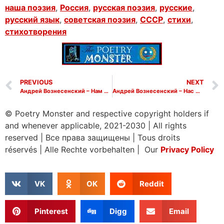
наша поэзия
,
Россия
,
русская поэзия
,
русские
,
русский язык
,
советская поэзия
,
СССР
,
стихи
,
стихотворения
PREVIOUS
NEXT
Андрей Вознесенский – Нам продавшим
Андрей Вознесенский – Нас много, Нас может быть четверо
© Poetry Monster and respective copyright holders if
and whenever applicable, 2021-2030
|
All rights
reserved
|
Все права защищены
|
Tous droits
réservés
|
Alle Rechte vorbehalten | Our
Privacy Policy
VK
OK
Reddit
Pinterest
Digg
Email