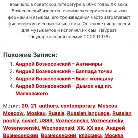
возникло в советской литературе в 60-х годах XX века.
Вознесенский известен своими экспериментальными
формами и языком, его произведения часто затрагивают
философские и социальные темы. Он также писал песни
для музыкантов и исполнял их сам. Лауреат
Государственной премии СССР (1978)
Похожие Записи:
Андрей Вознесенский – Антимиры
Андрей Вознесенский – Баллада точки
Андрей Вознесенский – Бьют женщину
Андрей Вознесенский – Дымок над пл.
Маяковского
Метки:
20
,
21
,
authors
,
contemporary
,
Moscou
,
Moscow
,
Moskau
,
Russia
,
Russian language
,
Russian
poetry
,
soviet
,
USSR
,
Voznesenskii
,
Voznesensky
,
Wosenesenski
,
Woznesenski
,
XX
,
XX век
,
Андрей
Вознесенский
,
Вознесенский
,
классика
,
Москва
,