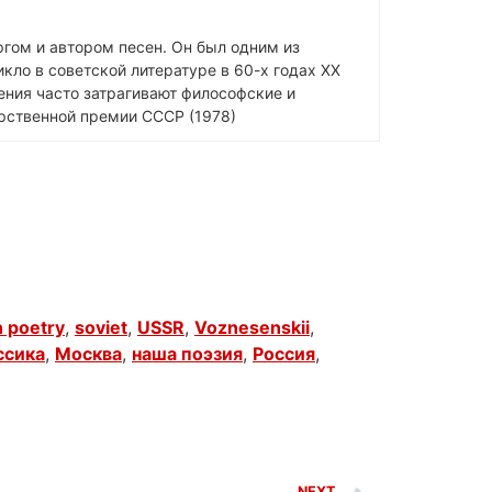
гом и автором песен. Он был одним из
кло в советской литературе в 60-х годах XX
ения часто затрагивают философские и
арственной премии СССР (1978)
 poetry
,
soviet
,
USSR
,
Voznesenskii
,
ссика
,
Москва
,
наша поэзия
,
Россия
,
NEXT