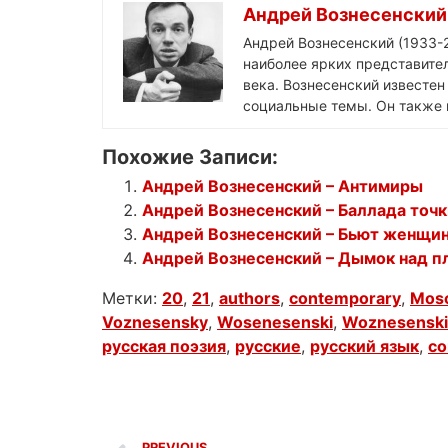
Андрей Вознесенский
Андрей Вознесенский (1933-2
наиболее ярких представител
века. Вознесенский известе
социальные темы. Он также 
Похожие Записи:
Андрей Вознесенский – Антимиры
Андрей Вознесенский – Баллада точк
Андрей Вознесенский – Бьют женщи
Андрей Вознесенский – Дымок над п
Метки:
20
,
21
,
authors
,
contemporary
,
Mos
Voznesensky
,
Wosenesenski
,
Woznesenski
русская поэзия
,
русские
,
русский язык
,
со
PREVIOUS