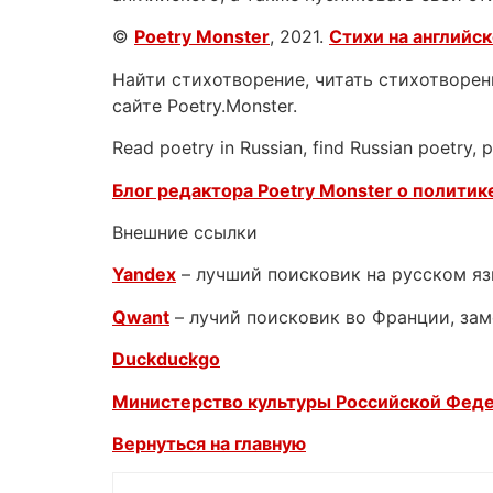
©
Poetry Monster
, 2021.
Стихи на английс
Найти стихотворение, читать стихотворени
сайте Poetry.Monster.
Read poetry in Russian, find Russian poetry,
Блог редактора Poetry Monster о
политике
Внешние ссылки
Yandex
– лучший поисковик на русском я
Qwant
– лучий поисковик во Франции, зам
Duckduckgo
Министерство культуры Российской Фед
Вернуться на главную