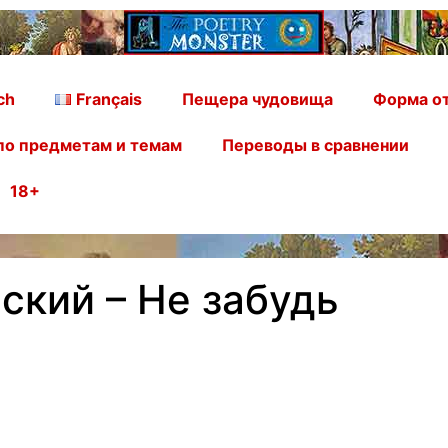
ch
Français
Пещера чудовища
Форма от
по предметам и темам
Переводы в сравнении
18+
ский – Не забудь