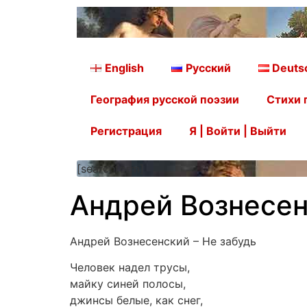
English
Русский
Deuts
География русской поэзии
Стихи 
Регистрация
Я | Войти | Выйти
[searchform]
Андрей Вознесен
Андрей Вознесенский – Не забудь
Человек надел трусы,
майку синей полосы,
джинсы белые, как снег,