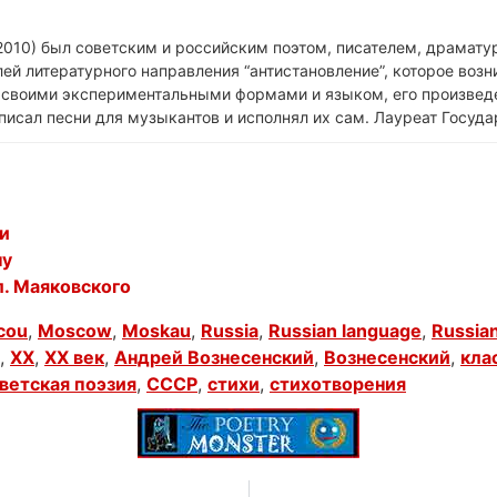
010) был советским и российским поэтом, писателем, драматур
ей литературного направления “антистановление”, которое возни
н своими экспериментальными формами и языком, его произвед
писал песни для музыкантов и исполнял их сам. Лауреат Госуд
и
ну
л. Маяковского
cou
,
Moscow
,
Moskau
,
Russia
,
Russian language
,
Russian
,
XX
,
XX век
,
Андрей Вознесенский
,
Вознесенский
,
кла
ветская поэзия
,
СССР
,
стихи
,
стихотворения