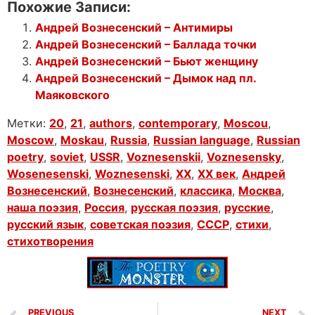
Похожие Записи:
Андрей Вознесенский – Антимиры
Андрей Вознесенский – Баллада точки
Андрей Вознесенский – Бьют женщину
Андрей Вознесенский – Дымок над пл.
Маяковского
Метки:
20
,
21
,
authors
,
contemporary
,
Moscou
,
Moscow
,
Moskau
,
Russia
,
Russian language
,
Russian
poetry
,
soviet
,
USSR
,
Voznesenskii
,
Voznesensky
,
Wosenesenski
,
Woznesenski
,
XX
,
XX век
,
Андрей
Вознесенский
,
Вознесенский
,
классика
,
Москва
,
наша поэзия
,
Россия
,
русская поэзия
,
русские
,
русский язык
,
советская поэзия
,
СССР
,
стихи
,
стихотворения
PREVIOUS
NEXT