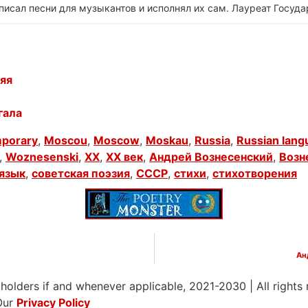
писал песни для музыкантов и исполнял их сам. Лауреат Госуд
яя
гала
porary
,
Moscou
,
Moscow
,
Moskau
,
Russia
,
Russian lang
,
Woznesenski
,
XX
,
XX век
,
Андрей Вознесенский
,
Возн
 язык
,
советская поэзия
,
СССР
,
стихи
,
стихотворения
Ан
 holders if and whenever applicable, 2021-2030
|
All rights
Our
Privacy Policy