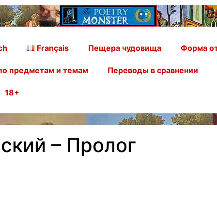
ch
Français
Пещера чудовища
Форма от
по предметам и темам
Переводы в сравнении
18+
ский – Пролог