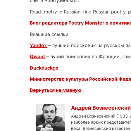
сайте Poetry.Monster.
Read poetry in Russian, find Russian poetry,
Блог редактора Poetry Monster о
политике
Внешние ссылки
Yandex
– лучший поисковик на русском я
Qwant
– лучий поисковик во Франции, зам
Duckduckgo
Министерство культуры Российской Фед
Вернуться на главную
Андрей Вознесенский
Андрей Вознесенский (1933-2
наиболее ярких представител
века. Вознесенский известе