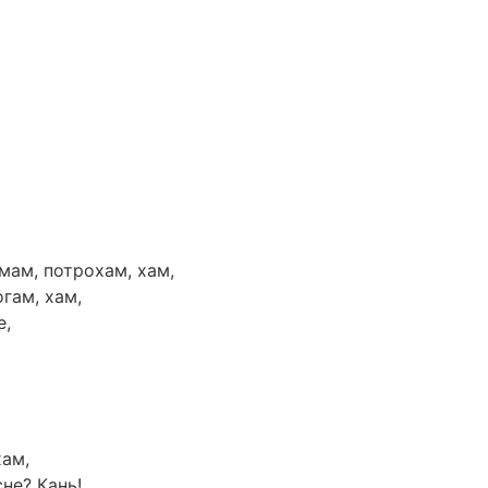
мам, потрохам, хам,
гам, хам,
е,
хам,
сне? Кань!