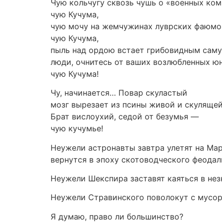
Чую кольчугу сквозь чушь о «военных ком
чую Кучума,
чую мочу на жемчужинах луврских фаюм
чую Кучума,
пыль над ордою встает грибовидным сам
люди, очнитесь от ваших возлюбленных ю
чую Кучума!
Чу, начинается… Повар скуластый
мозг вырезает из псины живой и скуляще
Брат вислоухий, седой от безумья —
чую кучумье!
Неужели астронавты завтра улетят на Мар
вернутся в эпоху скотоводческого феода
Неужели Шекспира заставят каяться в нез
Неужели Стравинского поволокут с мусор
Я думаю, право ли большинство?