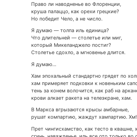
Право ли наводненье во Флоренции,
круша палаццо, как орехи грецкие?
Но победит Чело, а не число.
Я думаю — толпа иль единица?
Что длительней — столетье или миг,
который Микеланджело постиг?
Столетье сдохло, а мгновенье длится.
Я думаю…
Хам эпохальный стандартно грядет по хол
хам примеряет подковки к новеньким сапо
тень за конем волочится, как раб на аркан
крови алкает ракета на телеэкране, хам.
В Маркса вгрызаются крысы амбарные,
рушат компартию, жаждут хампартию. Хм!
Прет чингисхамство, как тесто в квашне, 
сгинь, наважденье, иль все ото только во 