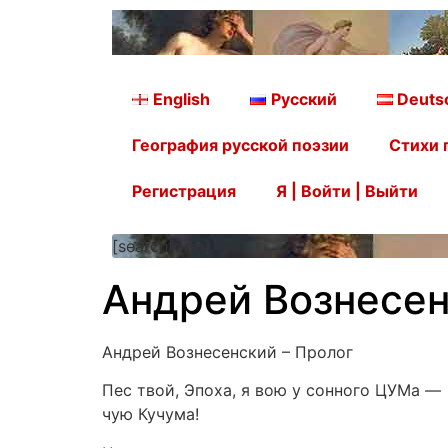
English
Русский
Deuts
География русской поэзии
Стихи 
Регистрация
Я | Войти | Выйти
[searchform]
Андрей Вознесен
Андрей Вознесенский – Пролог
Пес твой, Эпоха, я вою у сонного ЦУМа —
чую Кучума!