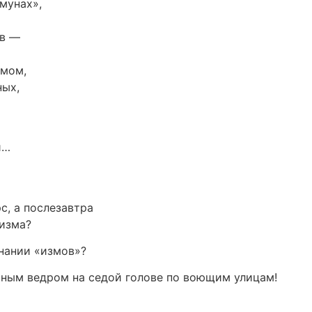
мунах»,
ов —
умом,
ных,
й…
с, а послезавтра
лизма?
нании «измов»?
ным ведром на седой голове по воющим улицам!