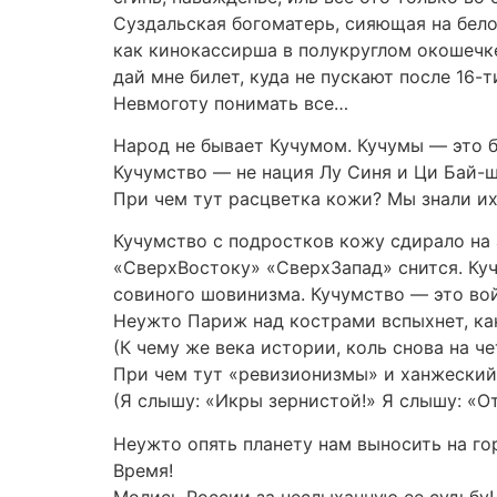
Суздальская богоматерь, сияющая на бело
как кинокассирша в полукруглом окошечк
дай мне билет, куда не пускают после 16-т
Невмоготу понимать все…
Народ не бывает Кучумом. Кучумы — это 
Кучумство — не нация Лу Синя и Ци Бай-ш
При чем тут расцветка кожи? Мы знали их
Кучумство с подростков кожу сдирало на
«СверхВостоку» «СверхЗапад» снится. Ку
совиного шовинизма. Кучумство — это вой
Неужто Париж над кострами вспыхнет, ка
(К чему же века истории, коль снова на ч
При чем тут «ревизионизмы» и ханжеский
(Я слышу: «Икры зернистой!» Я слышу: «От
Неужто опять планету нам выносить на го
Время!
Молись России за неслыханную ее судьбу!