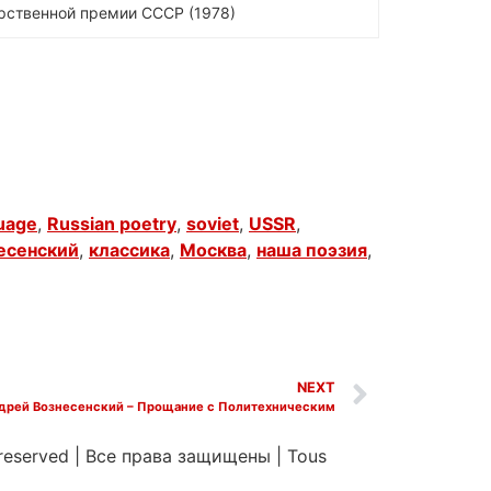
арственной премии СССР (1978)
uage
,
Russian poetry
,
soviet
,
USSR
,
есенский
,
классика
,
Москва
,
наша поэзия
,
NEXT
дрей Вознесенский – Прощание с Политехническим
 reserved
|
Все права защищены
|
Tous