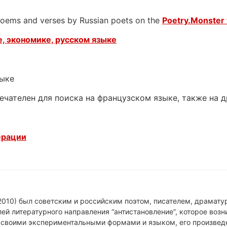
 poems and verses by Russian poets on the
Poetry.Monster 
, экономике, русском языке
зыке
ечателен для поиска на французском языке, также на 
ерации
010) был советским и российским поэтом, писателем, драматур
ей литературного направления “антистановление”, которое возни
н своими экспериментальными формами и языком, его произвед