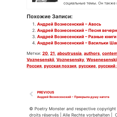
социальные темы. Он также 
Похожие Записи:
Андрей Вознесенский – Авось
Андрей Вознесенский – Песня вечерн
Андрей Вознесенский – Разные книги
Андрей Вознесенский – Васильки Ша
Метки:
20
,
21
,
aboutrussia
,
authors
,
contem
Voznesenskii
,
Voznesensky
,
Wosenesenski
Россия
,
русская поэзия
,
русские
,
русский
PREVIOUS
Андрей Вознесенский – Прикрыла душу нагота
© Poetry Monster and respective copyright
droits réservés
|
Alle Rechte vorbehalten | 