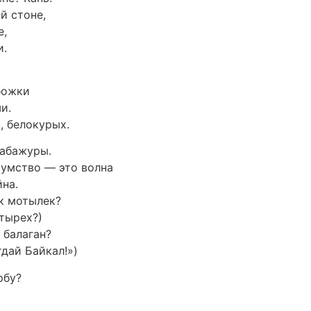
й стоне,
е,
и.
божки
и.
, белокурых.
 абажуры.
чумство — это волна
на.
к мотылек?
етырех?)
 балаган?
дай Байкал!»)
рбу?