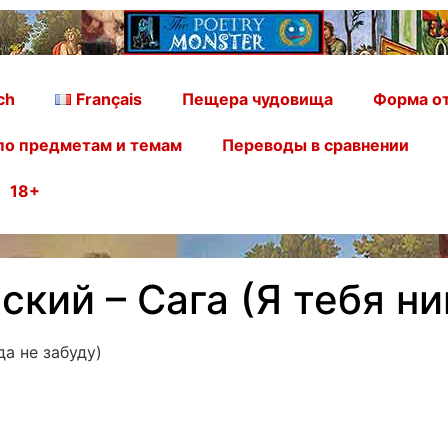
ch
Français
Пещера чудовища
Форма от
по предметам и темам
Переводы в сравнении
18+
кий – Сага (Я тебя ни
да не забуду)