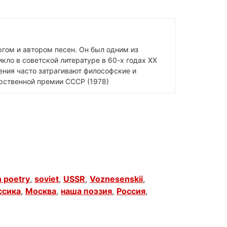
гом и автором песен. Он был одним из
кло в советской литературе в 60-х годах XX
ения часто затрагивают философские и
арственной премии СССР (1978)
 poetry
,
soviet
,
USSR
,
Voznesenskii
,
ссика
,
Москва
,
наша поэзия
,
Россия
,