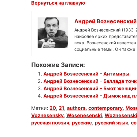
Вернуться на главную
Андрей Вознесенский
Андрей Вознесенский (1933-2
наиболее ярких представител
века. Вознесенский известе
социальные темы. Он также 
Похожие Записи:
Андрей Вознесенский – Антимиры
Андрей Вознесенский – Баллада точк
Андрей Вознесенский – Бьют женщи
Андрей Вознесенский – Дымок над п
Метки:
20
,
21
,
authors
,
contemporary
,
Mos
Voznesensky
,
Wosenesenski
,
Woznesenski
русская поэзия
,
русские
,
русский язык
,
со