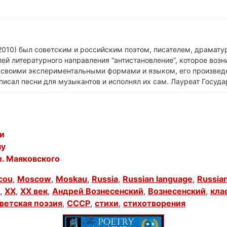
010) был советским и российским поэтом, писателем, драматур
ей литературного направления “антистановление”, которое возни
н своими экспериментальными формами и языком, его произвед
писал песни для музыкантов и исполнял их сам. Лауреат Госуд
и
ну
л. Маяковского
cou
,
Moscow
,
Moskau
,
Russia
,
Russian language
,
Russian
,
XX
,
XX век
,
Андрей Вознесенский
,
Вознесенский
,
кла
ветская поэзия
,
СССР
,
стихи
,
стихотворения