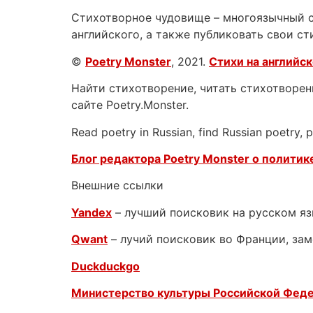
Стихотворное чудовище – многоязычный са
английского, а также публиковать свои ст
©
Poetry Monster
, 2021.
Стихи на английс
Найти стихотворение, читать стихотворени
сайте Poetry.Monster.
Read poetry in Russian, find Russian poetry,
Блог редактора Poetry Monster о
политике
Внешние ссылки
Yandex
– лучший поисковик на русском я
Qwant
– лучий поисковик во Франции, зам
Duckduckgo
Министерство культуры Российской Фед