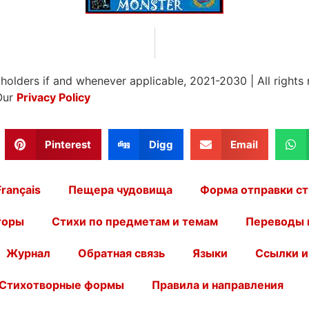
 holders if and whenever applicable, 2021-2030
|
All rights
Our
Privacy Policy
Pinterest
Digg
Email
Français
Пещера чудовища
Форма отправки ст
торы
Стихи по предметам и темам
Переводы 
Журнал
Обратная связь
Языки
Ссылки и
Стихотворные формы
Правила и направления