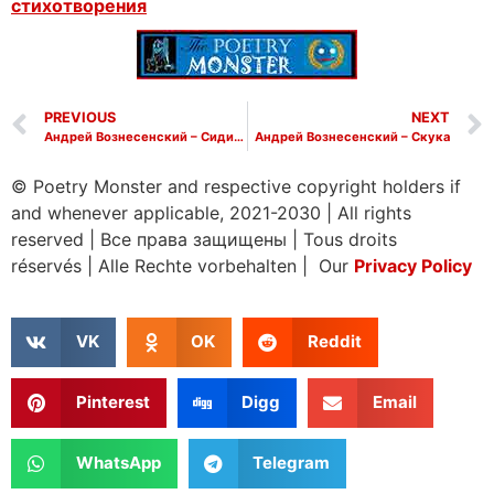
стихотворения
PREVIOUS
NEXT
Андрей Вознесенский – Сидишь беременная, бледная
Андрей Вознесенский – Скука
© Poetry Monster and respective copyright holders if
and whenever applicable, 2021-2030
|
All rights
reserved
|
Все права защищены
|
Tous droits
réservés
|
Alle Rechte vorbehalten | Our
Privacy Policy
VK
OK
Reddit
Pinterest
Digg
Email
WhatsApp
Telegram