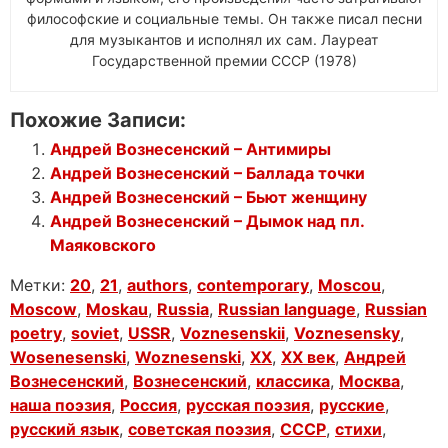
философские и социальные темы. Он также писал песни
для музыкантов и исполнял их сам. Лауреат
Государственной премии СССР (1978)
Похожие Записи:
Андрей Вознесенский – Антимиры
Андрей Вознесенский – Баллада точки
Андрей Вознесенский – Бьют женщину
Андрей Вознесенский – Дымок над пл.
Маяковского
Метки:
20
,
21
,
authors
,
contemporary
,
Moscou
,
Moscow
,
Moskau
,
Russia
,
Russian language
,
Russian
poetry
,
soviet
,
USSR
,
Voznesenskii
,
Voznesensky
,
Wosenesenski
,
Woznesenski
,
XX
,
XX век
,
Андрей
Вознесенский
,
Вознесенский
,
классика
,
Москва
,
наша поэзия
,
Россия
,
русская поэзия
,
русские
,
русский язык
,
советская поэзия
,
СССР
,
стихи
,