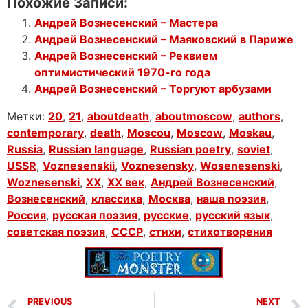
Похожие Записи:
Андрей Вознесенский – Мастера
Андрей Вознесенский – Маяковский в Париже
Андрей Вознесенский – Реквием
оптимистический 1970-го года
Андрей Вознесенский – Торгуют арбузами
Метки:
20
,
21
,
aboutdeath
,
aboutmoscow
,
authors
,
contemporary
,
death
,
Moscou
,
Moscow
,
Moskau
,
Russia
,
Russian language
,
Russian poetry
,
soviet
,
USSR
,
Voznesenskii
,
Voznesensky
,
Wosenesenski
,
Woznesenski
,
XX
,
XX век
,
Андрей Вознесенский
,
Вознесенский
,
классика
,
Москва
,
наша поэзия
,
Россия
,
русская поэзия
,
русские
,
русский язык
,
советская поэзия
,
СССР
,
стихи
,
стихотворения
PREVIOUS
NEXT