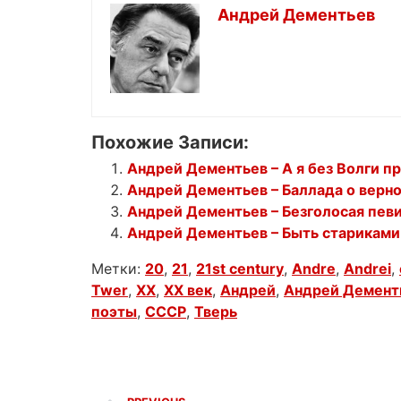
Андрей Дементьев
Похожие Записи:
Андрей Дементьев – А я без Волги пр
Андрей Дементьев – Баллада о верн
Андрей Дементьев – Безголосая пев
Андрей Дементьев – Быть стариками
Метки:
20
,
21
,
21st century
,
Andre
,
Andrei
,
Twer
,
XX
,
XX век
,
Андрей
,
Андрей Демент
поэты
,
СССР
,
Тверь