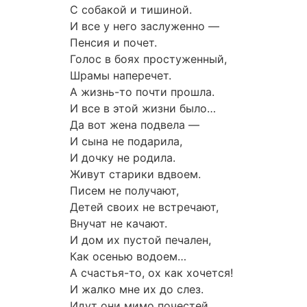
С собакой и тишиной.
И все у него заслуженно —
Пенсия и почет.
Голос в боях простуженный,
Шрамы наперечет.
А жизнь-то почти прошла.
И все в этой жизни было…
Да вот жена подвела —
И сына не подарила,
И дочку не родила.
Живут старики вдвоем.
Писем не получают,
Детей своих не встречают,
Внучат не качают.
И дом их пустой печален,
Как осенью водоем…
А счастья-то, ох как хочется!
И жалко мне их до слез.
Идут они мимо почестей,