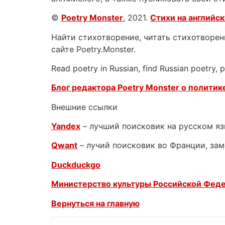
©
Poetry Monster
, 2021.
Стихи на английс
Найти стихотворение, читать стихотворени
сайте Poetry.Monster.
Read poetry in Russian, find Russian poetry,
Блог редактора Poetry Monster о
политике
Внешние ссылки
Yandex
– лучший поисковик на русском я
Qwant
– лучий поисковик во Франции, зам
Duckduckgo
Министерство культуры Российской Фед
Вернуться на главную