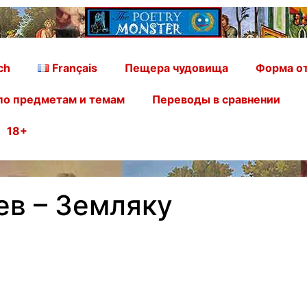
ch
Français
Пещера чудовища
Форма от
по предметам и темам
Переводы в сравнении
18+
в – Земляку