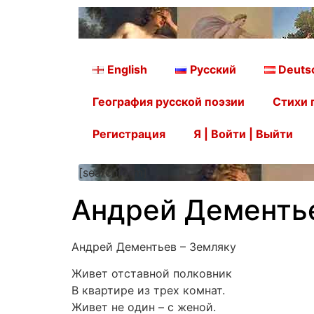
English
Русский
Deuts
География русской поэзии
Стихи 
Регистрация
Я | Войти | Выйти
[searchform]
Андрей Дементье
Андрей Дементьев – Земляку
Живет отставной полковник
В квартире из трех комнат.
Живет не один – с женой.