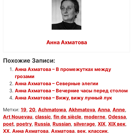
Анна Ахматова
Похожие Записи:
Анна Ахматова – В промежутках между
грозами
Анна Ахматова – Северные элегии
Анна Ахматова – Вечерние часы перед столом
Анна Ахматова – Вижу, вижу лунный лук
Метки:
19
,
20
,
Achmatowa
,
Akhmatova
,
Anna
,
Anne
,
Art Nouevau
,
classic
,
fin de siècle
,
moderne
,
Odessa
,
poet
,
poetry
,
Russia
,
Russian
,
silverage
,
XIX
,
XIX век
,
XX
,
Анна Ахматова
,
Ахматова
,
век
,
классик
,