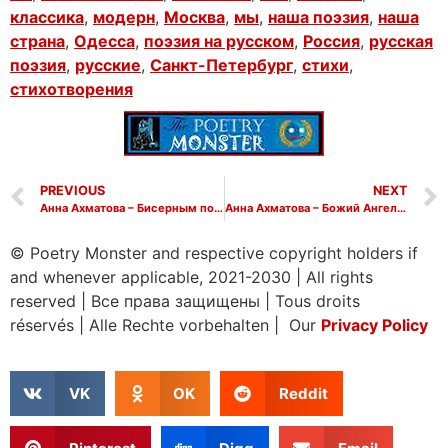
классика
,
модерн
,
Москва
,
мы
,
наша поэзия
,
наша
страна
,
Одесса
,
поэзия на русском
,
Россия
,
русская
поэзия
,
русские
,
Санкт-Петербург
,
стихи
,
стихотворения
PREVIOUS
NEXT
Анна Ахматова – Бисерным почерком пишете, Lise
Анна Ахматова – Божий Ангел, зимним утром
© Poetry Monster and respective copyright holders if
and whenever applicable, 2021-2030
|
All rights
reserved
|
Все права защищены
|
Tous droits
réservés
|
Alle Rechte vorbehalten | Our
Privacy Policy
VK
OK
Reddit