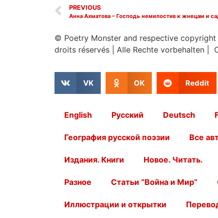
PREVIOUS
Анна Ахматова – Господь немилостив к жнецам и с
© Poetry Monster and respective copyright
droits réservés
|
Alle Rechte vorbehalten | 
VK
OK
Reddit
English
Русский
Deutsch
География русской поэзии
Все ав
Издания. Книги
Новое. Читать.
Разное
Статьи “Война и Мир”
Иллюстрации и открытки
Перевод