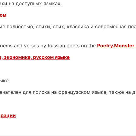
ихи на доступных языках.
ком
.
е полностью, стихи, стих, классика и современная поэ
 poems and verses by Russian poets on the
Poetry.Monster 
, экономике, русском языке
зыке
ечателен для поиска на французском языке, также на 
ерации