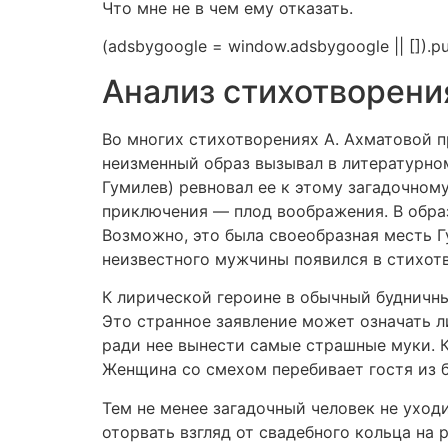
Что мне не в чем ему отказать.
(adsbygoogle = window.adsbygoogle || []).pus
Анализ стихотворени
Во многих стихотворениях А. Ахматовой 
неизменный образ вызывал в литературно
Гумилев) ревновал ее к этому загадочном
приключения — плод воображения. В обра
Возможно, это была своеобразная месть Гу
неизвестного мужчины появился в стихотв
К лирической героине в обычный будничны
Это странное заявление может означать л
ради нее вынести самые страшные муки. К
Женщина со смехом перебивает гостя из б
Тем не менее загадочный человек не уход
оторвать взгляд от свадебного кольца на