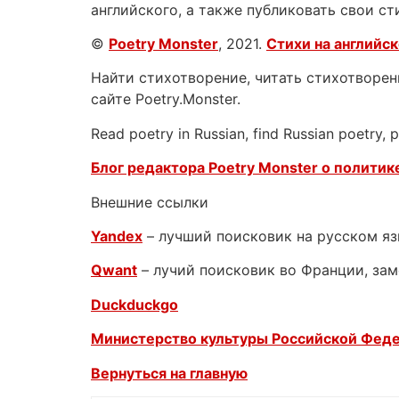
английского, а также публиковать свои ст
©
Poetry Monster
, 2021.
Стихи на английс
Найти стихотворение, читать стихотворени
сайте Poetry.Monster.
Read poetry in Russian, find Russian poetry,
Блог редактора Poetry Monster о
политике
Внешние ссылки
Yandex
– лучший поисковик на русском я
Qwant
– лучий поисковик во Франции, зам
Duckduckgo
Министерство культуры Российской Фед
Вернуться на главную