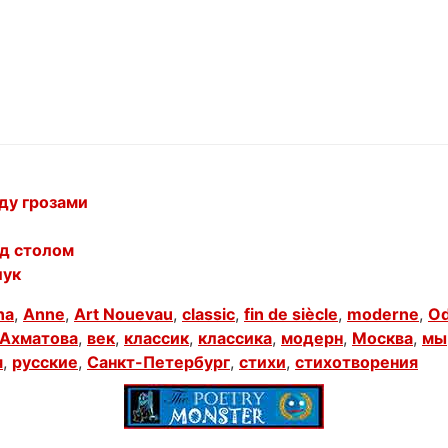
ду грозами
ед столом
лук
na
,
Anne
,
Art Nouevau
,
classic
,
fin de siècle
,
moderne
,
Od
Ахматова
,
век
,
классик
,
классика
,
модерн
,
Москва
,
мы
я
,
русские
,
Санкт-Петербург
,
стихи
,
стихотворения