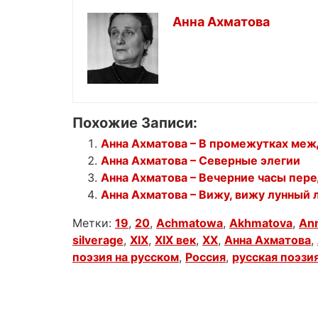
Анна Ахматова
Похожие Записи:
Анна Ахматова – В промежутках меж
Анна Ахматова – Северные элегии
Анна Ахматова – Вечерние часы пер
Анна Ахматова – Вижу, вижу лунный 
Метки:
19
,
20
,
Achmatowa
,
Akhmatova
,
An
silverage
,
XIX
,
XIX век
,
XX
,
Анна Ахматова
,
поэзия на русском
,
Россия
,
русская поэзи