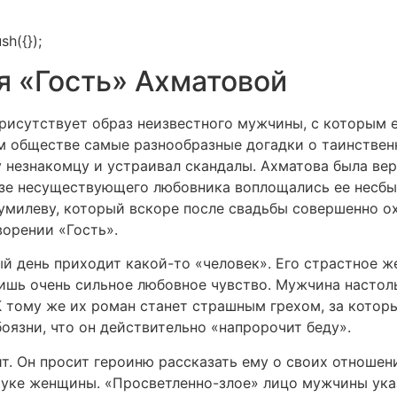
h({});
я «Гость» Ахматовой
присутствует образ неизвестного мужчины, с которым 
м обществе самые разнообразные догадки о таинствен
у незнакомцу и устраивал скандалы. Ахматова была ве
зе несуществующего любовника воплощались ее несбы
милеву, который вскоре после свадьбы совершенно охла
орении «Гость».
й день приходит какой-то «человек». Его страстное же
ишь очень сильное любовное чувство. Мужчина настол
 тому же их роман станет страшным грехом, за которы
оязни, что он действительно «напророчит беду».
ит. Он просит героиню рассказать ему о своих отношен
 руке женщины. «Просветленно-злое» лицо мужчины ука