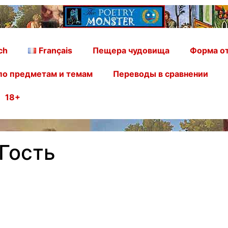
ch
Français
Пещера чудовища
Форма от
по предметам и темам
Переводы в сравнении
18+
 Гость