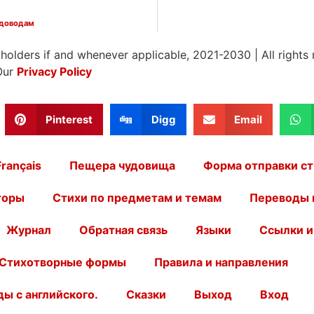
адоводам
 holders if and whenever applicable, 2021-2030
|
All rights
Our
Privacy Policy
Pinterest
Digg
Email
Français
Пещера чудовища
Форма отправки ст
торы
Стихи по предметам и темам
Переводы 
Журнал
Обратная связь
Языки
Ссылки и
Стихотворные формы
Правила и направления
ы с английского.
Сказки
Выход
Вход