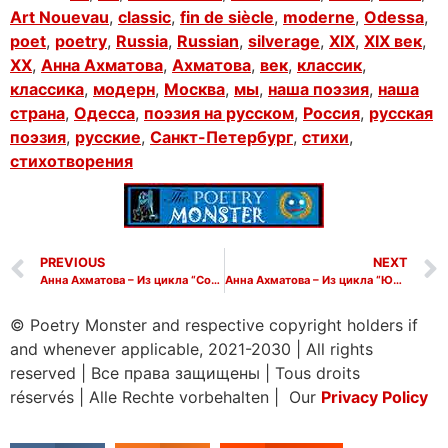
Art Nouevau
,
classic
,
fin de siècle
,
moderne
,
Odessa
,
poet
,
poetry
,
Russia
,
Russian
,
silverage
,
XIX
,
XIX век
,
XX
,
Анна Ахматова
,
Ахматова
,
век
,
классик
,
классика
,
модерн
,
Москва
,
мы
,
наша поэзия
,
наша
страна
,
Одесса
,
поэзия на русском
,
Россия
,
русская
поэзия
,
русские
,
Санкт-Петербург
,
стихи
,
стихотворения
PREVIOUS
NEXT
Анна Ахматова – Из цикла “Сожженная тетрадь”
Анна Ахматова – Из цикла “Юность”
© Poetry Monster and respective copyright holders if
and whenever applicable, 2021-2030
|
All rights
reserved
|
Все права защищены
|
Tous droits
réservés
|
Alle Rechte vorbehalten | Our
Privacy Policy