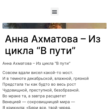
[searchform]
Анна Ахматова – Из
цикла “В пути”
Анна Ахматова – Из цикла "В пути"
Совсем вдали висел какой-то мост.
И в темноте декабрьской, влажной, грязной
Предстала ты как будто во весь рост
Чудовищной, преступной, безобразной.
Во мраке та, а завтра расцветет
Венецией — сокровищницей мира —
Я крикнула: «Бери все, твой черед,