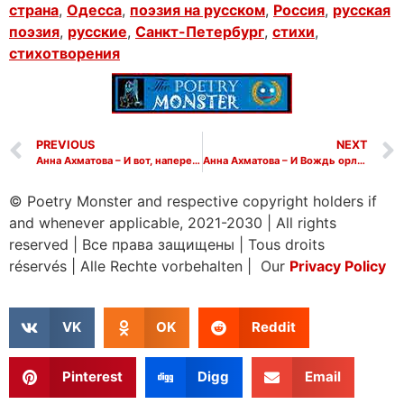
страна
,
Одесса
,
поэзия на русском
,
Россия
,
русская
поэзия
,
русские
,
Санкт-Петербург
,
стихи
,
стихотворения
PREVIOUS
NEXT
Анна Ахматова – И вот, наперекор тому
Анна Ахматова – И Вождь орлиными очами
© Poetry Monster and respective copyright holders if
and whenever applicable, 2021-2030
|
All rights
reserved
|
Все права защищены
|
Tous droits
réservés
|
Alle Rechte vorbehalten | Our
Privacy Policy
VK
OK
Reddit
Pinterest
Digg
Email