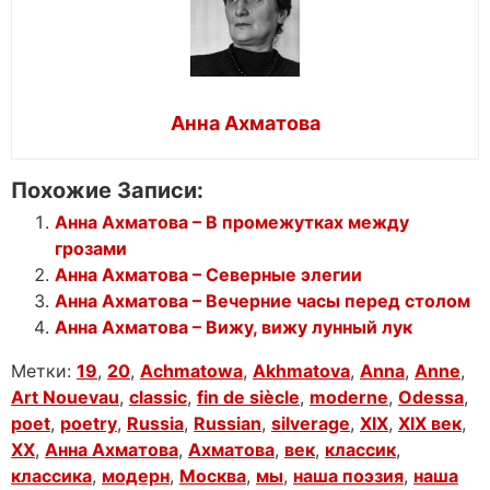
Анна Ахматова
Похожие Записи:
Анна Ахматова – В промежутках между
грозами
Анна Ахматова – Северные элегии
Анна Ахматова – Вечерние часы перед столом
Анна Ахматова – Вижу, вижу лунный лук
Метки:
19
,
20
,
Achmatowa
,
Akhmatova
,
Anna
,
Anne
,
Art Nouevau
,
classic
,
fin de siècle
,
moderne
,
Odessa
,
poet
,
poetry
,
Russia
,
Russian
,
silverage
,
XIX
,
XIX век
,
XX
,
Анна Ахматова
,
Ахматова
,
век
,
классик
,
классика
,
модерн
,
Москва
,
мы
,
наша поэзия
,
наша