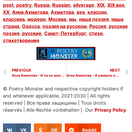
poet
,
poetry
,
Russia
,
Russian
,
silverage
,
XIX
,
XIX век
,
XX
,
Анна Ахматова
,
Ахматова
,
век
,
классик
,
классика
,
модерн
,
Москва
,
мы
,
наша поэзия
,
наша
страна
,
Одесса
,
поэзия на русском
,
Россия
,
русская
поэзия
,
русские
,
Санкт-Петербург
,
стихи
,
стихотворения
PREVIOUS
NEXT
Анна Ахматова – И ты ко мне вернулась знаменитой
Анна Ахматова – И умирать в сознаньи горделивом
© Poetry Monster and respective copyright holders if
and whenever applicable, 2021-2030
|
All rights
reserved
|
Все права защищены
|
Tous droits
réservés
|
Alle Rechte vorbehalten | Our
Privacy Policy
VK
OK
Reddit