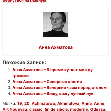
Вернуться на главную
Анна Ахматова
Похожие Записи:
Анна Ахматова – В промежутках между
грозами
Анна Ахматова – Северные элегии
Анна Ахматова – Вечерние часы перед столом
Анна Ахматова – Вижу, вижу лунный лук
Метки:
19
,
20
,
Achmatowa
,
Akhmatova
,
Anna
,
Anne
,
Art Nouevau
,
classic
,
fin de siècle
,
moderne
,
Odessa
,