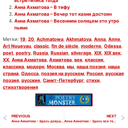
встретились тогда
Анна Ахматова – В тифу
Анна Ахматова – Вечер тот казни достоин
Анна Ахматова – Весенним солнцем это утро
пьяно
Метки:
19
,
20
,
Achmatowa
,
Akhmatova
,
Anna
,
Anne
,
Art Nouevau
,
classic
,
fin de siècle
,
moderne
,
Odessa
,
poet
,
poetry
,
Russia
,
Russian
,
silverage
,
XIX
,
XIX век
,
XX
,
Анна Ахматова
,
Ахматова
,
век
,
классик
,
классика
,
модерн
,
Москва
,
мы
,
наша поэзия
,
наша
страна
,
Одесса
,
поэзия на русском
,
Россия
,
русская
поэзия
,
русские
,
Санкт-Петербург
,
стихи
,
стихотворения
PREVIOUS
NEXT
Анна Ахматова – Здесь девушки прелестнейшие спорят
Анна Ахматова – Здесь все тебе принадлежит по праву