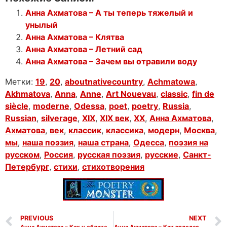
Анна Ахматова – А ты теперь тяжелый и
унылый
Анна Ахматова – Клятва
Анна Ахматова – Летний сад
Анна Ахматова – Зачем вы отравили воду
Метки:
19
,
20
,
aboutnativecountry
,
Achmatowa
,
Akhmatova
,
Anna
,
Anne
,
Art Nouevau
,
classic
,
fin de
siècle
,
moderne
,
Odessa
,
poet
,
poetry
,
Russia
,
Russian
,
silverage
,
XIX
,
XIX век
,
XX
,
Анна Ахматова
,
Ахматова
,
век
,
классик
,
классика
,
модерн
,
Москва
,
мы
,
наша поэзия
,
наша страна
,
Одесса
,
поэзия на
русском
,
Россия
,
русская поэзия
,
русские
,
Санкт-
Петербург
,
стихи
,
стихотворения
PREVIOUS
NEXT