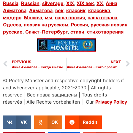
Russia
,
Russian
,
silverage
,
XIX
,
XIX век
,
XX
,
Анна
Ахматова
,
Ахматова
,
век
,
классик
,
классика
,
модерн
,
Москва
,
мы
,
наша поэзия
,
наша страна
,
Одесса
,
поэзия на русском
,
Россия
,
русская поэзия
,
русские
,
Санкт-Петербург
,
стихи
,
стихотворения
PREVIOUS
NEXT
Анна Ахматова – Когда я называю по привычке
Анна Ахматова – Кого просить, куда бежать
© Poetry Monster and respective copyright holders if
and whenever applicable, 2021-2030
|
All rights
reserved
|
Все права защищены
|
Tous droits
réservés
|
Alle Rechte vorbehalten | Our
Privacy Policy
VK
OK
Reddit