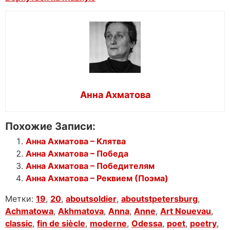
Анна Ахматова
Похожие Записи:
Анна Ахматова – Клятва
Анна Ахматова – Победа
Анна Ахматова – Победителям
Анна Ахматова – Реквием (Поэма)
Метки:
19
,
20
,
aboutsoldier
,
aboutstpetersburg
,
Achmatowa
,
Akhmatova
,
Anna
,
Anne
,
Art Nouevau
,
classic
,
fin de siècle
,
moderne
,
Odessa
,
poet
,
poetry
,