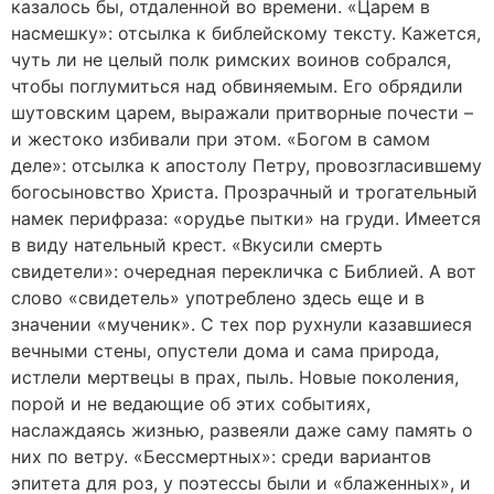
казалось бы, отдаленной во времени. «Царем в
насмешку»: отсылка к библейскому тексту. Кажется,
чуть ли не целый полк римских воинов собрался,
чтобы поглумиться над обвиняемым. Его обрядили
шутовским царем, выражали притворные почести –
и жестоко избивали при этом. «Богом в самом
деле»: отсылка к апостолу Петру, провозгласившему
богосыновство Христа. Прозрачный и трогательный
намек перифраза: «орудье пытки» на груди. Имеется
в виду нательный крест. «Вкусили смерть
свидетели»: очередная перекличка с Библией. А вот
слово «свидетель» употреблено здесь еще и в
значении «мученик». С тех пор рухнули казавшиеся
вечными стены, опустели дома и сама природа,
истлели мертвецы в прах, пыль. Новые поколения,
порой и не ведающие об этих событиях,
наслаждаясь жизнью, развеяли даже саму память о
них по ветру. «Бессмертных»: среди вариантов
эпитета для роз, у поэтессы были и «блаженных», и