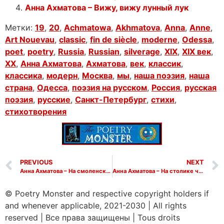
Анна Ахматова – Вижу, вижу лунный лук
Метки:
19
,
20
,
Achmatowa
,
Akhmatova
,
Anna
,
Anne
,
Art Nouevau
,
classic
,
fin de siècle
,
moderne
,
Odessa
,
poet
,
poetry
,
Russia
,
Russian
,
silverage
,
XIX
,
XIX век
,
XX
,
Анна Ахматова
,
Ахматова
,
век
,
классик
,
классика
,
модерн
,
Москва
,
мы
,
наша поэзия
,
наша
страна
,
Одесса
,
поэзия на русском
,
Россия
,
русская
поэзия
,
русские
,
Санкт-Петербург
,
стихи
,
стихотворения
PREVIOUS
NEXT
Анна Ахматова – На смоленском кладбище
Анна Ахматова – На столике чай, печения сдобные
© Poetry Monster and respective copyright holders if
and whenever applicable, 2021-2030
|
All rights
reserved
|
Все права защищены
|
Tous droits