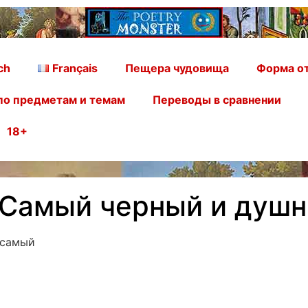
ch
Français
Пещера чудовища
Форма от
по предметам и темам
Переводы в сравнении
18+
 Самый черный и душ
 самый