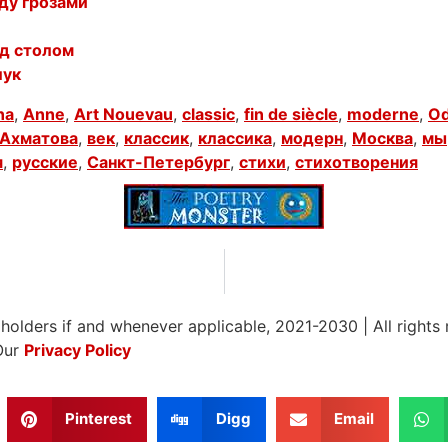
ду грозами
ед столом
лук
na
,
Anne
,
Art Nouevau
,
classic
,
fin de siècle
,
moderne
,
Od
Ахматова
,
век
,
классик
,
классика
,
модерн
,
Москва
,
мы
я
,
русские
,
Санкт-Петербург
,
стихи
,
стихотворения
 holders if and whenever applicable, 2021-2030
|
All rights
Our
Privacy Policy
Pinterest
Digg
Email