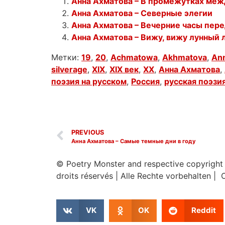
Анна Ахматова – В промежутках меж
Анна Ахматова – Северные элегии
Анна Ахматова – Вечерние часы пер
Анна Ахматова – Вижу, вижу лунный 
Метки:
19
,
20
,
Achmatowa
,
Akhmatova
,
An
silverage
,
XIX
,
XIX век
,
XX
,
Анна Ахматова
,
поэзия на русском
,
Россия
,
русская поэзи
PREVIOUS
Анна Ахматова – Самые темные дни в году
© Poetry Monster and respective copyright
droits réservés
|
Alle Rechte vorbehalten | 
VK
OK
Reddit