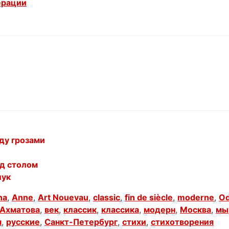
ерации
ду грозами
ед столом
лук
na
,
Anne
,
Art Nouevau
,
classic
,
fin de siècle
,
moderne
,
Od
Ахматова
,
век
,
классик
,
классика
,
модерн
,
Москва
,
мы
я
,
русские
,
Санкт-Петербург
,
стихи
,
стихотворения