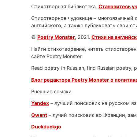
Стихотворная библиотека.
Становитесь у
Стихотворное чудовище – многоязычный са
английского, а также публиковать свои ст
©
Poetry Monster
, 2021.
Стихи на английс
Найти стихотворение, читать стихотворени
сайте Poetry.Monster.
Read poetry in Russian, find Russian poetry,
Блог редактора Poetry Monster о
политике
Внешние ссылки
Yandex
– лучший поисковик на русском я
Qwant
– лучий поисковик во Франции, зам
Duckduckgo