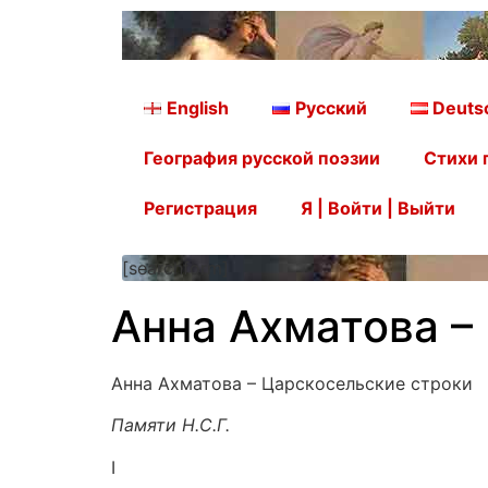
English
Русский
Deuts
География русской поэзии
Стихи 
Регистрация
Я | Войти | Выйти
[searchform]
Анна Ахматова –
Анна Ахматова – Царскосельские строки
Памяти Н.С.Г.
I