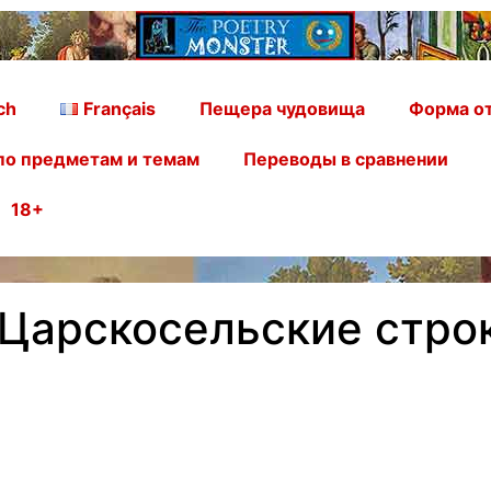
ch
Français
Пещера чудовища
Форма от
по предметам и темам
Переводы в сравнении
18+
 Царскосельские стро