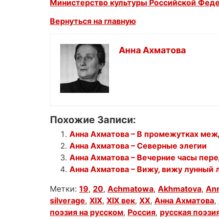
Министерство культуры Российской Фед
Вернуться на главную
Анна Ахматова
Похожие Записи:
Анна Ахматова – В промежутках меж
Анна Ахматова – Северные элегии
Анна Ахматова – Вечерние часы пер
Анна Ахматова – Вижу, вижу лунный 
Метки:
19
,
20
,
Achmatowa
,
Akhmatova
,
An
silverage
,
XIX
,
XIX век
,
XX
,
Анна Ахматова
,
поэзия на русском
,
Россия
,
русская поэзи