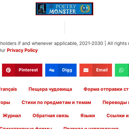
 holders if and whenever applicable, 2021-2030
|
All rights
Our
Privacy Policy
Pinterest
Digg
Email
Français
Пещера чудовища
Форма отправки ст
торы
Стихи по предметам и темам
Переводы 
Журнал
Обратная связь
Языки
Ссылки и
Стихотворные формы
Правила и направления