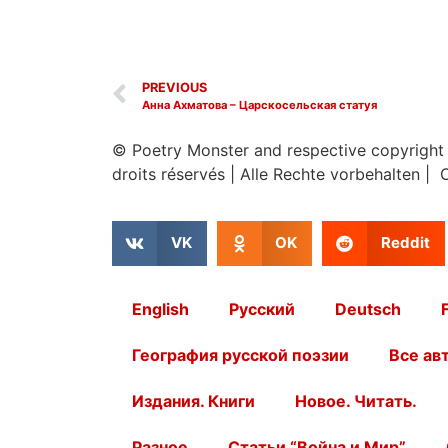
PREVIOUS
Анна Ахматова – Царскосельская статуя
© Poetry Monster and respective copyright
droits réservés
|
Alle Rechte vorbehalten | 
VK
OK
Reddit
English
Русский
Deutsch
География русской поэзии
Все ав
Издания. Книги
Новое. Читать.
Разное
Статьи “Война и Мир”