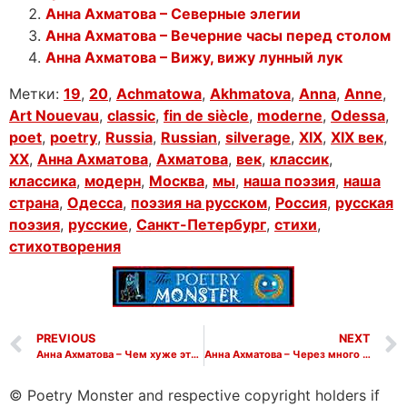
Анна Ахматова – Северные элегии
Анна Ахматова – Вечерние часы перед столом
Анна Ахматова – Вижу, вижу лунный лук
Метки:
19
,
20
,
Achmatowa
,
Akhmatova
,
Anna
,
Anne
,
Art Nouevau
,
classic
,
fin de siècle
,
moderne
,
Odessa
,
poet
,
poetry
,
Russia
,
Russian
,
silverage
,
XIX
,
XIX век
,
XX
,
Анна Ахматова
,
Ахматова
,
век
,
классик
,
классика
,
модерн
,
Москва
,
мы
,
наша поэзия
,
наша
страна
,
Одесса
,
поэзия на русском
,
Россия
,
русская
поэзия
,
русские
,
Санкт-Петербург
,
стихи
,
стихотворения
PREVIOUS
NEXT
Анна Ахматова – Чем хуже этот век предшествующих
Анна Ахматова – Через много лет
© Poetry Monster and respective copyright holders if