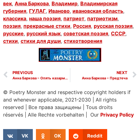
век
,
Анна Баркова
,
Владимир
,
Владимирская
губерния
,
ГУЛАГ
,
Иваново
,
ивановская область
,
классика
,
наша поэзия
,
патриот
,
патриотизм
,
поэзия
,
прекрасные стихи
,
Россия
,
русская поэзия
,
русские
,
русский язык
,
советская поэзия
,
СССР
,
стихи
,
стихи для души
,
стихотворения
PREVIOUS
NEXT
Анна Баркова – Опять казарменное платье
Анна Баркова – Предтеча
© Poetry Monster and respective copyright holders if
and whenever applicable, 2021-2030
|
All rights
reserved
|
Все права защищены
|
Tous droits
réservés
|
Alle Rechte vorbehalten | Our
Privacy Policy
VK
OK
Reddit