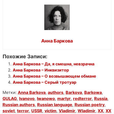
Анна Баркова
Похожие Записи:
Анна Баркова – Да, я смешна, невзрачна
Анна Баркова – Инквизитор
Анна Баркова – О возвышающем обмане
Анна Баркова – Серый тротуар
Метки:
Anna Barkova
,
authors
,
Barkova
,
Barkowa
,
GULAG
,
Ivanovo
,
Iwanowo
,
martyr
,
redterror
,
Russia
,
Russian authors
,
Russian language
,
Russian poetry
,
soviet
,
terror
,
USSR
,
victim
,
Vladimir
,
Wladimir
,
XX
,
XX