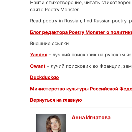
Найти стихотворение, читать стихотворени
сайте Poetry.Monster.
Read poetry in Russian, find Russian poetry,
Блог редактора Poetry Monster о
политике
Внешние ссылки
Yandex
– лучший поисковик на русском я
Qwant
– лучий поисковик во Франции, зам
Duckduckgo
Министерство культуры Российской Фед
Вернуться на главную
Анна Игнатова