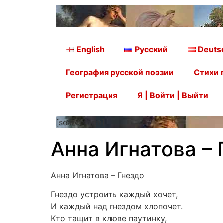
English
Русский
Deuts
География русской поэзии
Стихи 
Регистрация
Я | Войти | Выйти
[searchform]
Анна Игнатова – 
Анна Игнатова – Гнездо
Гнездо устроить каждый хочет,
И каждый над гнездом хлопочет.
Кто тащит в клюве паутинку,