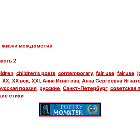
из жизни междометий
асть 2
ildren
,
children's poets
,
contemporary
,
fair use
,
fairuse
,
I
,
XX
,
XX век
,
XXI
,
Анна Игнатова
,
Анна Сергеевна Игнат
русская поэзия
,
русские
,
Санкт-Петербург
,
советская 
ие стихи