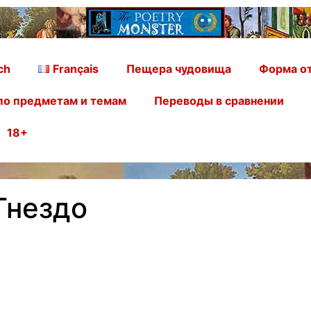
ch
Français
Пещера чудовища
Форма от
по предметам и темам
Переводы в сравнении
18+
Гнездо