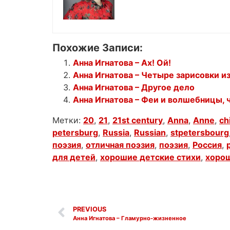
Похожие Записи:
Анна Игнатова – Ах! Ой!
Анна Игнатова – Четыре зарисовки 
Анна Игнатова – Другое дело
Анна Игнатова – Феи и волшебницы, ч
Метки:
20
,
21
,
21st century
,
Anna
,
Anne
,
ch
petersburg
,
Russia
,
Russian
,
stpetersbourg
поэзия
,
отличная поэзия
,
поэзия
,
Россия
,
для детей
,
хорошие детские стихи
,
хорош
PREVIOUS
Анна Игнатова – Гламурно-жизненное