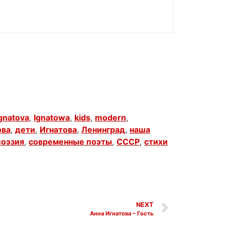
gnatova
,
Ignatowa
,
kids
,
modern
,
ова
,
дети
,
Игнатова
,
Ленинград
,
наша
поэзия
,
современные поэты
,
СССР
,
стихи
NEXT
Анна Игнатова – Гость