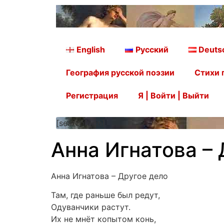
English
Русский
Deuts
География русской поэзии
Стихи 
Регистрация
Я | Войти | Выйти
[searchform]
Анна Игнатова –
Анна Игнатова – Другое дело
Там, где раньше был редут,
Одуванчики растут.
Их не мнёт копытом конь,