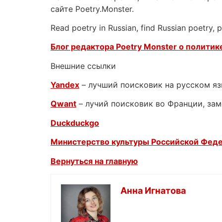
сайте Poetry.Monster.
Read poetry in Russian, find Russian poetry,
Блог редактора Poetry Monster о
политике
Внешние ссылки
Yandex
– лучший поисковик на русском я
Qwant
– лучий поисковик во Франции, зам
Duckduckgo
Министерство культуры Российской Фед
Вернуться на главную
Анна Игнатова