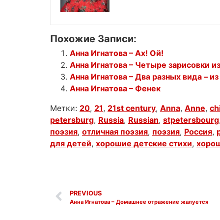
Похожие Записи:
Анна Игнатова – Ах! Ой!
Анна Игнатова – Четыре зарисовки 
Анна Игнатова – Два разных вида – из
Анна Игнатова – Фенек
Метки:
20
,
21
,
21st century
,
Anna
,
Anne
,
ch
petersburg
,
Russia
,
Russian
,
stpetersbourg
поэзия
,
отличная поэзия
,
поэзия
,
Россия
,
для детей
,
хорошие детские стихи
,
хорош
PREVIOUS
Анна Игнатова – Домашнее отражение жалуется