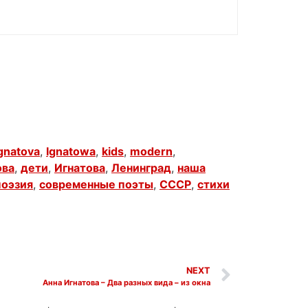
gnatova
,
Ignatowa
,
kids
,
modern
,
ова
,
дети
,
Игнатова
,
Ленинград
,
наша
поэзия
,
современные поэты
,
СССР
,
стихи
NEXT
Анна Игнатова – Два разных вида – из окна