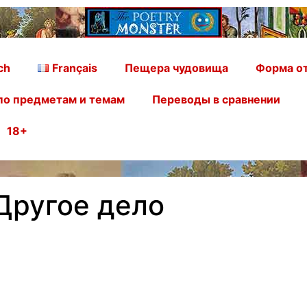
ch
Français
Пещера чудовища
Форма от
по предметам и темам
Переводы в сравнении
18+
 Другое дело