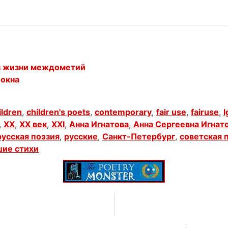
из жизни междометий
 окна
ildren
,
children's poets
,
contemporary
,
fair use
,
fairuse
,
I
,
XX
,
XX век
,
XXI
,
Анна Игнатова
,
Анна Сергеевна Игнат
русская поэзия
,
русские
,
Санкт-Петербург
,
советская 
ие стихи