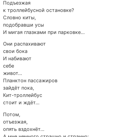
Подъезжая
к троллейбусной остановке?
Словно киты,
подобравши усы
И мигая глазками при парковке…
Они распахивают
свои бока
И набивают
себе
живот…
Планктон пассажиров
зайдёт пока,
Кит-троллейбус
стоит и ждёт…
Потом,
отъезжая,
опять вздохнёт…
А мне немного страшно и странно: