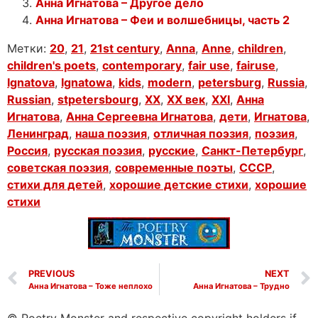
Анна Игнатова – Другое дело
Анна Игнатова – Феи и волшебницы, часть 2
Метки:
20
,
21
,
21st century
,
Anna
,
Anne
,
children
,
children's poets
,
contemporary
,
fair use
,
fairuse
,
Ignatova
,
Ignatowa
,
kids
,
modern
,
petersburg
,
Russia
,
Russian
,
stpetersbourg
,
XX
,
XX век
,
XXI
,
Анна
Игнатова
,
Анна Сергеевна Игнатова
,
дети
,
Игнатова
,
Ленинград
,
наша поэзия
,
отличная поэзия
,
поэзия
,
Россия
,
русская поэзия
,
русские
,
Санкт-Петербург
,
советская поэзия
,
современные поэты
,
СССР
,
стихи для детей
,
хорошие детские стихи
,
хорошие
стихи
PREVIOUS
NEXT
Анна Игнатова – Тоже неплохо
Анна Игнатова – Трудно