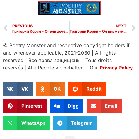
PREVIOUS
NEXT
Григорий Корин – Очень хочется пожить
Григорий Корин – Он высмеял ниженегородца
© Poetry Monster and respective copyright holders if
and whenever applicable, 2021-2030
|
All rights
reserved
|
Все права защищены
|
Tous droits
réservés
|
Alle Rechte vorbehalten | Our
Privacy Policy
VK
OK
Reddit
Pinterest
Digg
Email
WhatsApp
Telegram