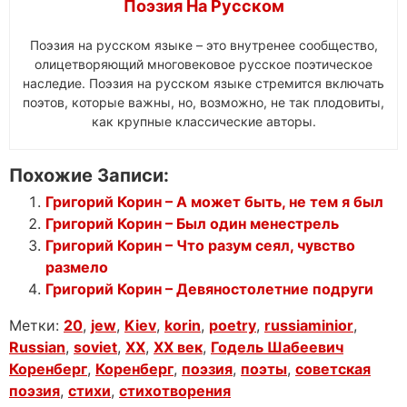
Поэзия На Русском
Поэзия на русском языке – это внутренее сообщество,
олицетворяющий многовековое русское поэтическое
наследие. Поэзия на русском языке стремится включать
поэтов, которые важны, но, возможно, не так плодовиты,
как крупные классические авторы.
Похожие Записи:
Григорий Корин – А может быть, не тем я был
Григорий Корин – Был один менестрель
Григорий Корин – Что разум сеял, чувство
размело
Григорий Корин – Девяностолетние подруги
Метки:
20
,
jew
,
Kiev
,
korin
,
poetry
,
russiaminior
,
Russian
,
soviet
,
XX
,
XX век
,
Годель Шабеевич
Коренберг
,
Коренберг
,
поэзия
,
поэты
,
советская
поэзия
,
стихи
,
стихотворения